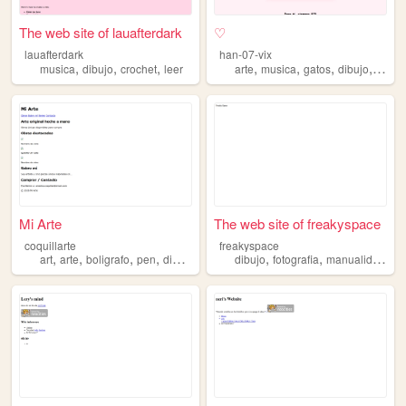
The web site of lauafterdark
♡
lauafterdark
han-07-vix
,
,
,
,
,
,
,
musica
dibujo
crochet
leer
arte
musica
gatos
dibujo
fotogr
Mi Arte
The web site of freakyspace
coquillarte
freakyspace
,
,
,
,
,
,
,
art
arte
boligrafo
pen
dibujo
dibujo
fotografia
manualidades