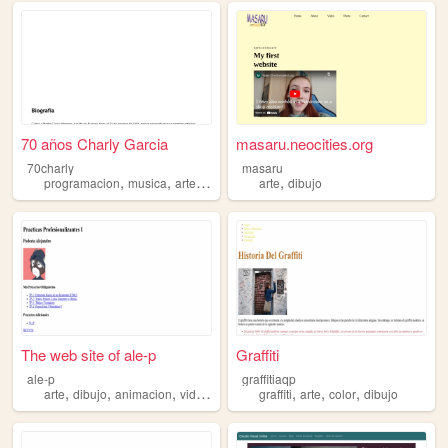
70 años Charly Garcia
masaru.neocities.org
70charly
masaru
,
,
,
,
,
programacion
musica
arte
tecnologia
arte
dibujo
dibujo
The web site of ale-p
Graffiti
ale-p
graffitiaqp
,
,
,
,
,
,
arte
dibujo
animacion
videojuegos
graffiti
arte
color
dibujo