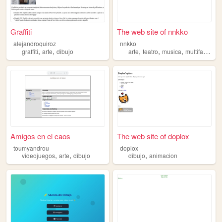
Graffiti
The web site of nnkko
alejandroquiroz
nnkko
,
,
,
,
,
graffiti
arte
dibujo
arte
teatro
musica
multifandom
Amigos en el caos
The web site of doplox
toumyandrou
doplox
,
,
,
videojuegos
arte
dibujo
dibujo
animacion