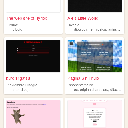
The web site of lilyriox
Ale's Little World
lilyriox
lwqale
,
,
,
,
dibujo
dibujo
cine
musica
animales
et
kuroi11gatsu
Página Sin Título
noviembre11negro
shonentomatito
,
,
,
,
arte
dibujo
oc
originalcharacters
dibujo
esc