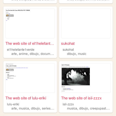
The web site of el1helefante...
sukohat
el1helefante1verde
sukohat
,
,
,
,
,
arte
anime
dibujo
documentales
lgbtq
dibujo
music
The web site of lulu-eriki
The web site of isii-zzzx
lulu-eriki
isii-zzzx
,
,
,
,
,
,
,
arte
musica
dibujo
series
libros
musica
dibujo
creepupasta
met