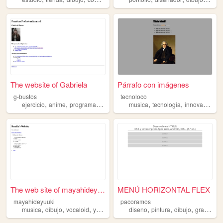
The website of Gabriela
Párrafo con imágenes
g-bustos
tecnoloco
,
,
,
,
,
,
ejercicio
anime
programacion
dibujo
musica
tecnologia
innovacion
d
The web site of mayahideyuuki
MENÚ HORIZONTAL FLEX
mayahideyuuki
pacoramos
,
,
,
,
,
,
,
musica
dibujo
vocaloid
yaoi
anime
diseno
pintura
dibujo
grafico