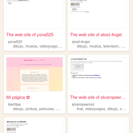
The web site of yona525
The web site of alost-4ngel
yona525
alost-4ngel
,
,
,
,
,
,
dibujo
musica
videojuegos
variascosas
dibujo
musica
television
escritu
Mi página ✿
The web site of alvaropeerrez
ikarlitaa
alvaropeerrez
,
,
,
,
,
,
,
dibujo
pintura
peliculas
musica
moda
fnaf
videojuegos
dibujo
vida