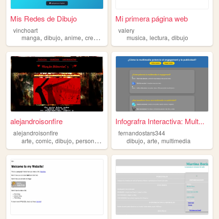
Mis Redes de Dibujo
Mi primera página web
vinchoart
valery
,
,
,
,
,
manga
dibujo
anime
creacion
musica
lectura
dibujo
alejandroisonfire
Infografra Interactiva: Mult...
alejandroisonfire
fernandostars344
,
,
,
,
,
,
arte
comic
dibujo
personajes
oc
dibujo
arte
multimedia