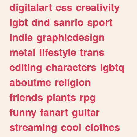
digitalart
css
creativity
lgbt
dnd
sanrio
sport
indie
graphicdesign
metal
lifestyle
trans
editing
characters
lgbtq
aboutme
religion
friends
plants
rpg
funny
fanart
guitar
streaming
cool
clothes