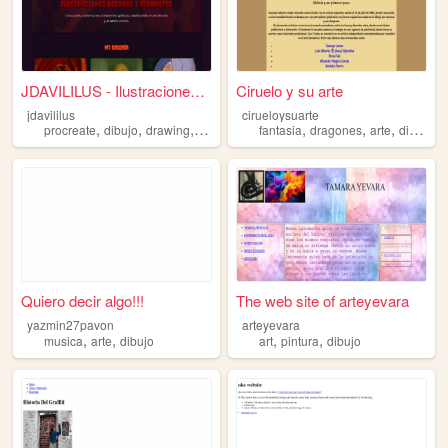
JDAVILILUS - Ilustraciones O...
Ciruelo y su arte
jdavililus
cirueloysuarte
,
,
,
,
,
,
,
procreate
dibujo
drawing
painting
digitalart
fantasia
dragones
arte
dibujo
Quiero decir algo!!!
The web site of arteyevara
yazmin27pavon
arteyevara
,
,
,
,
musica
arte
dibujo
art
pintura
dibujo