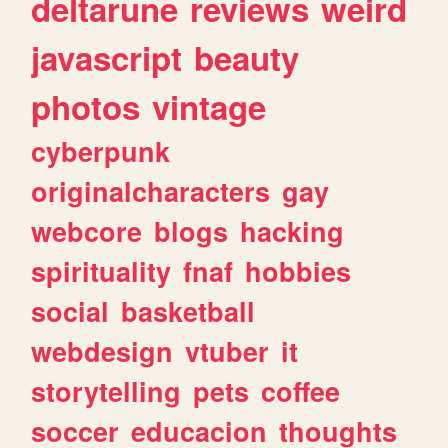
deltarune
reviews
weird
javascript
beauty
photos
vintage
cyberpunk
originalcharacters
gay
webcore
blogs
hacking
spirituality
fnaf
hobbies
social
basketball
webdesign
vtuber
it
storytelling
pets
coffee
soccer
educacion
thoughts