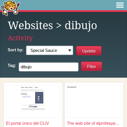
Websites
> dibujo
Activity
Sort by:
Tag:
El portal único del CLIV
The web site of elprofespeci...