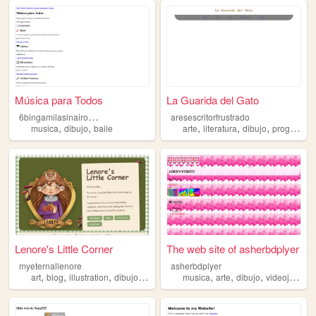
Música para Todos
La Guarida del Gato
6
bingamilasinairochazuniga
aresescritorfrustrado
,
,
,
,
,
musica
dibujo
baile
arte
literatura
dibujo
programacion
Lenore's Little Corner
The web site of asherbdplyer
myeternallenore
asherbdplyer
,
,
,
,
,
,
,
art
blog
illustration
dibujo
bonito
musica
arte
dibujo
videojuegos