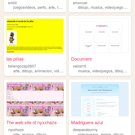
emiiii
emonuel
,
,
,
,
,
,
,
juegosvideos
perfo
arte
fotos
dibujo
dibujo
musica
videojuegos
seri
las piñas
Document
belengozap2607
valrat16
,
,
,
,
,
,
,
arte
dibujo
animacion
videojuegos
musica
musica
videojuegos
dibujo
arte
The web site of nyxxhaze
Madriguera azul
nyxxhaze
deepseabunny
,
,
,
,
arte
musica
dibujo
videojuegos
anime
dibujo