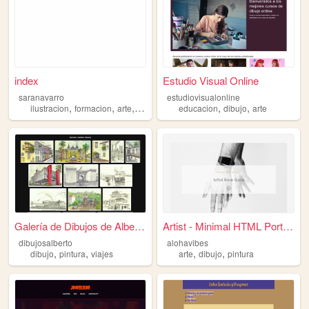
index
Estudio Visual Online
saranavarro
estudiovisualonline
,
,
,
,
,
,
ilustracion
formacion
arte
dibujo
proyectos
educacion
dibujo
arte
Galería de Dibujos de Alberto
Artist - Minimal HTML Portfo...
dibujosalberto
alohavibes
,
,
,
,
dibujo
pintura
viajes
arte
dibujo
pintura