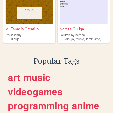
Mi Espacio Creativo
Nereza Quillqa
mrssschuy
written-by-nereza
,
,
,
dibujo
dibujo
music
feminismo
historia
Popular Tags
art
music
videogames
programming
anime