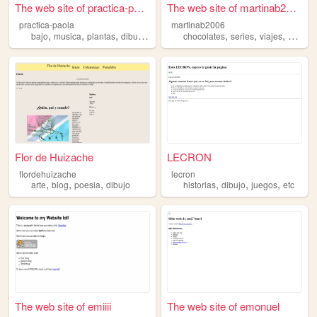
The web site of practica-pao...
The web site of martinab2006
practica-paola
martinab2006
,
,
,
,
,
,
,
bajo
musica
plantas
dibujo
gatos
chocolates
series
viajes
dibujo
Flor de Huizache
LECRON
flordehuizache
lecron
,
,
,
,
,
,
arte
blog
poesia
dibujo
historias
dibujo
juegos
etc
The web site of emiiii
The web site of emonuel