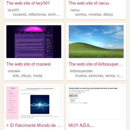
The web site of lery001
The web site of neruu
lery001
neruu
,
,
,
,
,
,
vocaloid
reflexiones
anime
manga
dibujo
comics
novelas
dibujo
The web site of maowei
The web site of kirbosuperst...
maowei
kirbosuperstar
,
,
,
,
,
arte
dibujo
moda
musica
peliculas
series
videojuegos
⚡ El Fascinante Mundo de la ...
MUY AZUL...