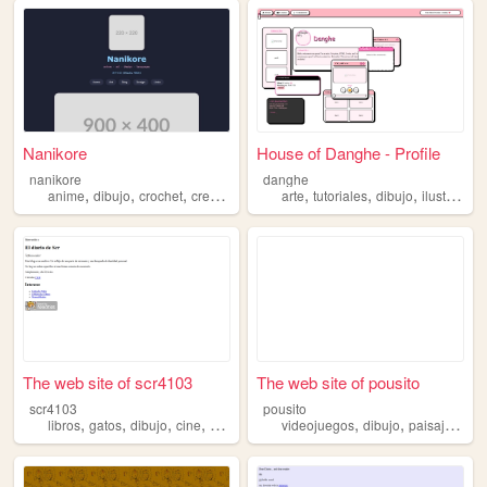
Nanikore
House of Danghe - Profile
nanikore
danghe
,
,
,
,
,
,
,
anime
dibujo
crochet
creatividad
arte
arte
tutoriales
dibujo
ilustracion
The web site of scr4103
The web site of pousito
scr4103
pousito
,
,
,
,
,
,
,
libros
gatos
dibujo
cine
proyectos
videojuegos
dibujo
paisajes
fot