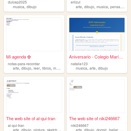
dulcep2025
eriizul
,
,
,
,
musica
dibujo
arte
dibujo
musica
pensamientos
Mi agenda ✿
Aniversario - Colegio María ...
notas-para-recordar
natalia123
,
,
,
,
,
,
arte
dibujo
leer
libros
musica
musica
arte
dibujo
The web site of al-qui-tran
The web site of niki246667
al-qui-tran
niki246667
,
,
,
,
,
,
,
,
arte
dibujo
pintura
sketches
fotografia
arte
dibujo
dormir
bailar
video