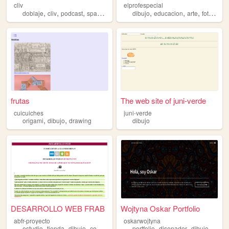
cliv
elprofespecial
,
,
,
,
,
,
,
doblaje
cliv
podcast
spanish
dibujo
dibujo
educacion
arte
fotografia
frutas
The web site of juni-verde
cuicuiches
juni-verde
,
,
origami
dibujo
drawing
dibujo
DESARROLLO WEB FRAB
Wojtyna Oskar Portfolio
abfr-proyecto
oskarwojtyna
,
,
,
,
,
,
,
estudio
tienda
dibujo
comercio
compras
portfolio
disenador
dibujo
disen