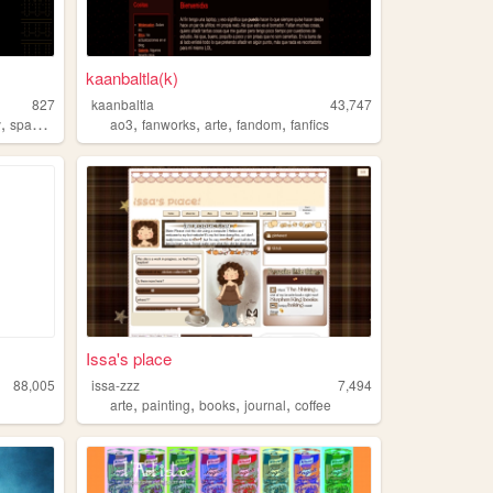
kaanbaltla(k)
827
kaanbaltla
43,747
,
,
,
,
,
y
spanish
ao3
fanworks
arte
fandom
fanfics
Issa's place
88,005
issa-zzz
7,494
,
,
,
,
arte
painting
books
journal
coffee