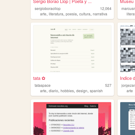
Sergio Borao Llop | Poeta y ...
Museu 
sergioboraollop
12,064
marcusm
,
,
,
,
arte
literatura
poesia
cultura
narrativa
liter
tata ✿
Indice d
tataspace
527
jorgez
,
,
,
,
arte
diario
hobbies
design
spanish
arte