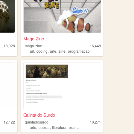
Mago Zine
18,928
mago-zine
16,449
,
,
,
,
s
art
coding
arte
zine
programacao
Quinta do Surdo
12,422
quintadosurdo
10,271
,
,
,
arte
poesia
literatura
escrita