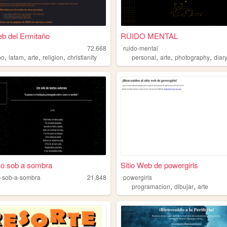
eb del Ermitaño
RUIDO MENTAL
72,668
ruido-mental
,
,
,
,
,
,
,
po
latam
arte
religion
christianity
personal
arte
photography
diar
o sob a sombra
Sitio Web de powergirls
-sob-a-sombra
21,848
powergirls
,
,
programacion
dibujar
arte