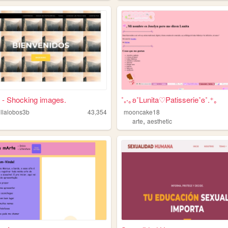
 - Shocking images.
˚₊‧｡ʚ˚Lunita♡Patisserie˚ɞ˚.⁺｡
illalobos3b
43,354
mooncake18
,
arte
aesthetic