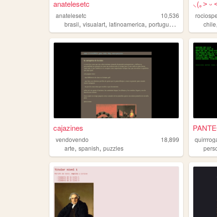
anatelesetc
⸜(｡˃ ᵕ 
anatelesetc
10,536
rociosp
,
,
,
,
brasil
visualart
latinoamerica
portugues
arte
chile
cajazines
PANT
vendovendo
18,899
quirrrog
,
,
arte
spanish
puzzles
pers