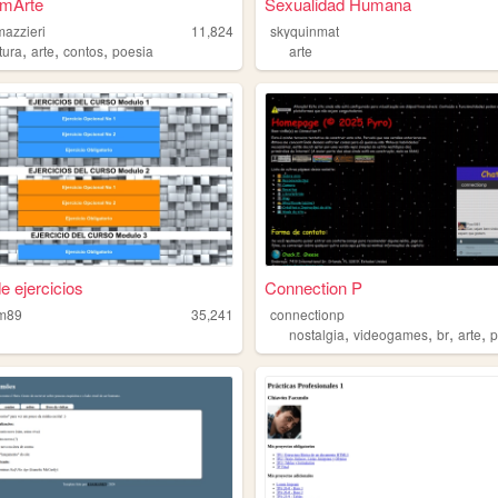
mArte
Sexualidad Humana
azzieri
11,824
skyquinmat
,
,
,
atura
arte
contos
poesia
arte
e ejercicios
Connection P
am89
35,241
connectionp
,
,
,
,
nostalgia
videogames
br
arte
p