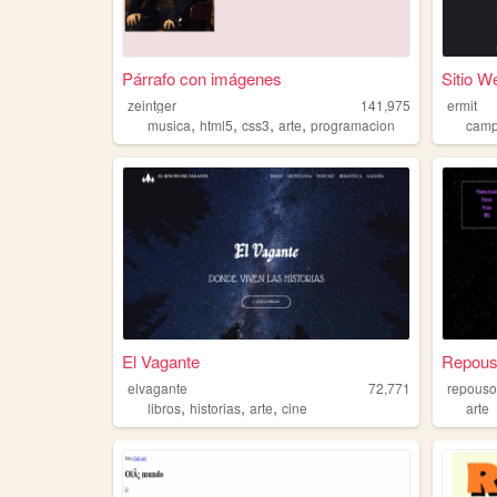
Párrafo con imágenes
Sitio W
zeintger
141,975
ermit
,
,
,
,
musica
html5
css3
arte
programacion
cam
El Vagante
Repous
elvagante
72,771
repouso
,
,
,
libros
historias
arte
cine
arte