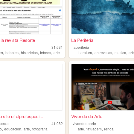
 la revista Resorte
La Periferia
31,631
laperiferia
,
,
,
,
,
,
,
cs
hobbies
historietas
tebeos
arte
literatura
entrevistas
musica
art
site of elprofespeci...
Vivendo da Arte
pecial
41,082
vivendodaarte
,
,
,
,
,
jo
educacion
arte
fotografia
arte
tatuagem
renda