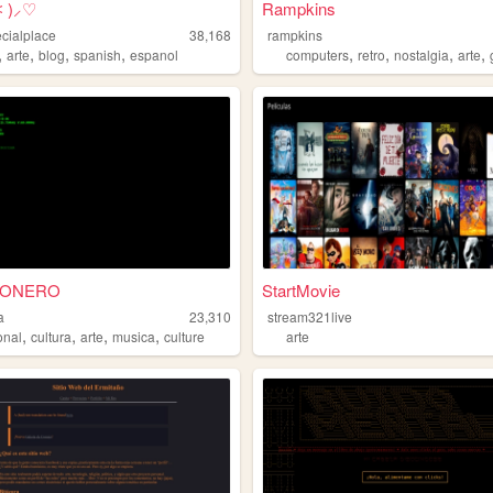
˂ )⸝♡
Rampkins
ecialplace
38,168
rampkins
,
,
,
,
,
,
,
,
arte
blog
spanish
espanol
computers
retro
nostalgia
arte
EONERO
StartMovie
a
23,310
stream321live
,
,
,
,
onal
cultura
arte
musica
culture
arte