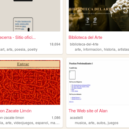
ecerra - Sitio ofici...
Biblioteca del Arte
18,694
biblioteca-del-4rte
,
,
,
,
,
,
,
art
arts
poesia
poetry
arte
informacion
historia
artista
con Zacate Limón
The Web site of Alan
on-zacate-limon
1,086
acastelli
,
,
,
,
,
,
,
cia
arte
videojuegos
espanol
mafufada
musica
arte
autos
juegos