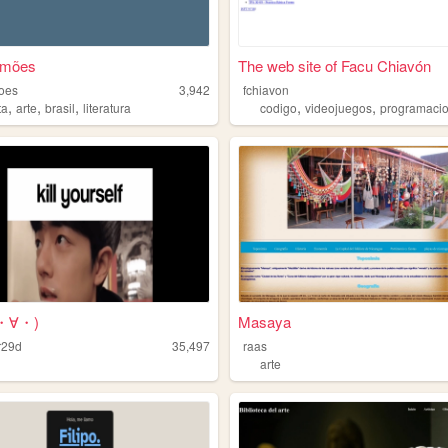
imões
The web site of Facu Chiavón
oes
3,942
fchiavon
,
,
,
,
,
ta
arte
brasil
literatura
codigo
videojuegos
programaci
・∀・)
Masaya
r29d
35,497
raas
arte