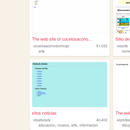
The web site of coceiosacono...
Sitio de
coceiosaconodomingo
51,035
resorte
arte
comi
sitos noticias
The web 
creativopty
40,402
elprofes
,
,
,
educacion
musica
arte
informacion
dibu