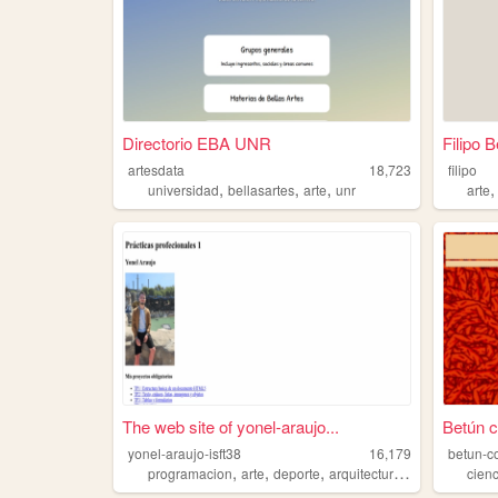
Directorio EBA UNR
Filipo B
artesdata
18,723
filipo
,
,
,
universidad
bellasartes
arte
unr
arte
The web site of yonel-araujo...
Betún 
yonel-araujo-isft38
16,179
betun-c
,
,
,
,
programacion
arte
deporte
arquitectura
ciencia
cien