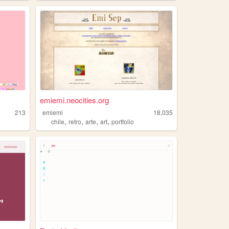
emiemi.neocities.org
213
emiemi
18,035
,
,
,
,
chile
retro
arte
art
portfolio