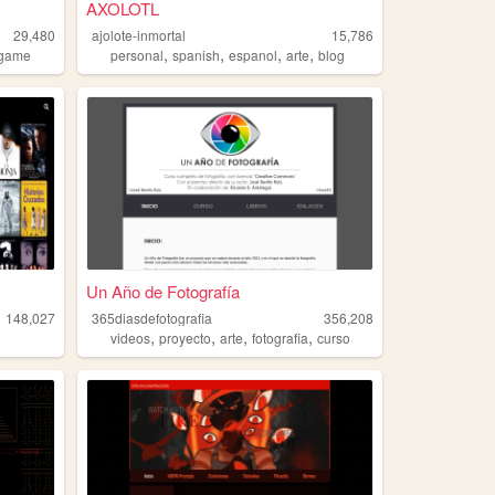
AXOLOTL
29,480
ajolote-inmortal
15,786
,
,
,
,
game
personal
spanish
espanol
arte
blog
Un Año de Fotografía
148,027
365diasdefotografia
356,208
,
,
,
,
videos
proyecto
arte
fotografia
curso