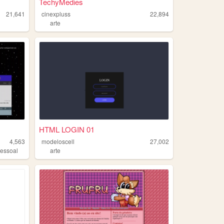
TechyMedies
21,641
cinexpluss
22,894
arte
HTML LOGIN 01
4,563
modeloscell
27,002
essoal
arte