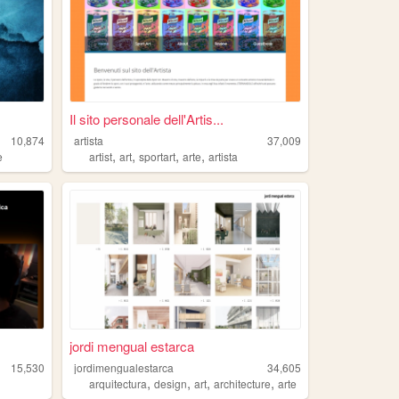
Il sito personale dell'Artis...
10,874
artista
37,009
,
,
,
,
e
artist
art
sportart
arte
artista
jordi mengual estarca
15,530
jordimengualestarca
34,605
,
,
,
,
arquitectura
design
art
architecture
arte