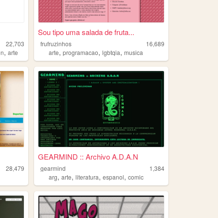
Sou tipo uma salada de fruta...
22,703
frufruzinhos
16,689
,
,
,
,
on
arte
arte
programacao
lgbtqia
musica
GEARMIND :: Archivo A.D.A.N
28,479
gearmind
1,384
,
,
,
,
arg
arte
literatura
espanol
comic