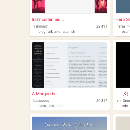
frshmaster.neo...
Hera S
frshmastr
22,431
herasim
,
,
,
blog
art
arte
spanish
escri
A Margarida
___〆(
baseeduc
20,317
xn--3nu
,
,
caso
tela
arte
arte