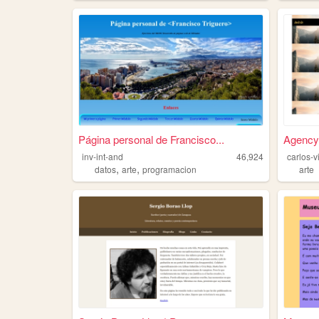
Página personal de Francisco...
Agency
inv-int-and
46,924
carlos-v
,
,
datos
arte
programacion
arte