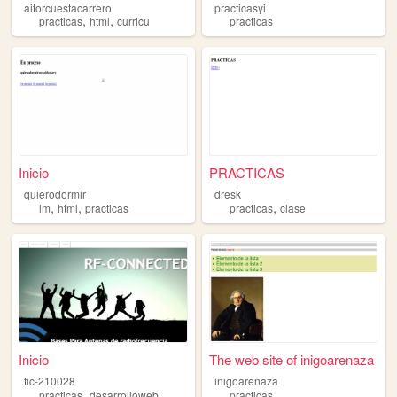
aitorcuestacarrero
practicasyi
,
,
practicas
html
curricu
practicas
Inicio
PRACTICAS
quierodormir
dresk
,
,
,
lm
html
practicas
practicas
clase
Inicio
The web site of inigoarenaza
tic-210028
inigoarenaza
,
practicas
desarrolloweb
practicas