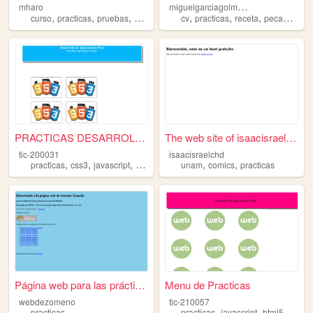
m
iguelgarciagolmayo
mharo
,
,
,
,
,
,
,
curso
practicas
pruebas
miriadax
cv
practicas
receta
pecanpie
f
PRACTICAS DESARROLLO WEB
The web site of isaacisraelc...
tic-200031
isaacisraelchd
,
,
,
,
,
practicas
css3
javascript
html5
unam
comics
practicas
Página web para las práctica...
Menu de Practicas
webdezomeno
tic-210057
,
,
,
,
practicas
practicas
javascript
html5
css3