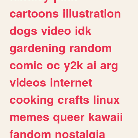
cartoons
illustration
dogs
video
idk
gardening
random
comic
oc
y2k
ai
arg
videos
internet
cooking
crafts
linux
memes
queer
kawaii
fandom
nostalgia