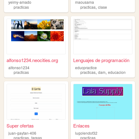
yeimy-amado
maousama
,
practicas
practicas
clase
alfonso1234.neocities.org
Lenguajes de programación
alfonso1234
educpractice
,
,
practicas
practicas
dam
educacion
Super ofertas
Enlaces
juan-gaytan-406
lugolendof32
,
practicas
tareas
practicas