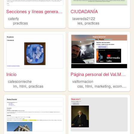
Secciones y líneas generales...
CIUDADANÍA
caterfy
lavereda2122
,
practicas
ies
practicas
Inicio
Página personal del Val.Mach...
cafesconleche
valformacion
,
,
,
,
,
lm
html
practicas
css
html
marketing
ecommerce