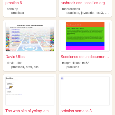
practica 6
rushreckless.neocities.org
conalep
rushreckless
,
,
,
practicas
practicas
javascript
css3
html5
David Ulloa
Secciones de un documento H...
david-ulloa
mispracticashtml52
,
,
practicas
html
css
practicas
The web site of yeimy-amado
práctica semana 3