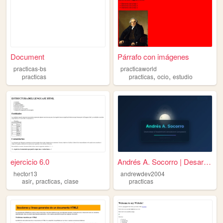
Document
Párrafo con imágenes
practicas-bs
practicaworld
,
,
practicas
practicas
ocio
estudio
ejercicio 6.0
Andrés A. Socorro | Desarrol...
hector13
andrewdev2004
,
,
asir
practicas
clase
practicas