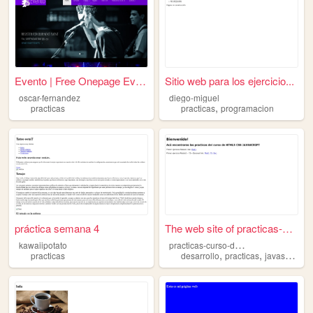
Evento | Free Onepage Event ...
Sitio web para los ejercicio...
oscar-fernandez
diego-miguel
,
practicas
practicas
programacion
práctica semana 4
The web site of practicas-cu...
p
racticas-curso-desarrollo-hcj
kawaiipotato
,
,
,
practicas
desarrollo
practicas
javascript
h