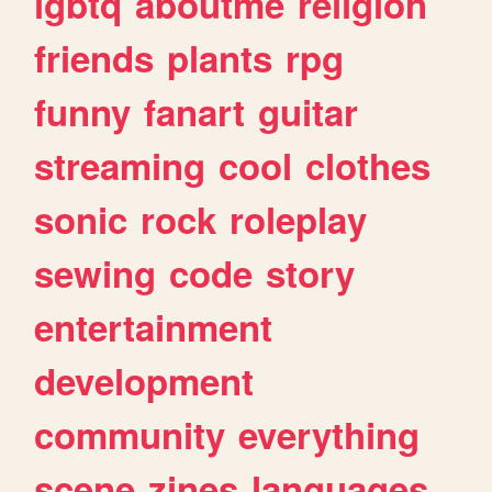
lgbtq
aboutme
religion
friends
plants
rpg
funny
fanart
guitar
streaming
cool
clothes
sonic
rock
roleplay
sewing
code
story
entertainment
development
community
everything
scene
zines
languages