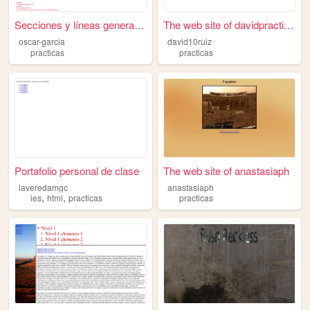
Secciones y líneas generales...
The web site of davidpractic...
oscar-garcia
david10ruiz
practicas
practicas
Portafolio personal de clase
The web site of anastasiaph
laveredamgc
anastasiaph
,
,
ies
html
practicas
practicas