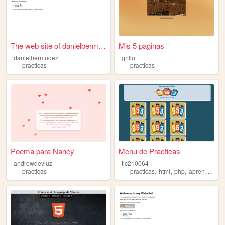
The web site of danielbermud...
Mis 5 paginas
danielbermudez
grillo
practicas
practicas
Poema para Nancy
Menu de Practicas
andrewdevluz
tic210064
,
,
,
practicas
practicas
html
php
aprendiendo