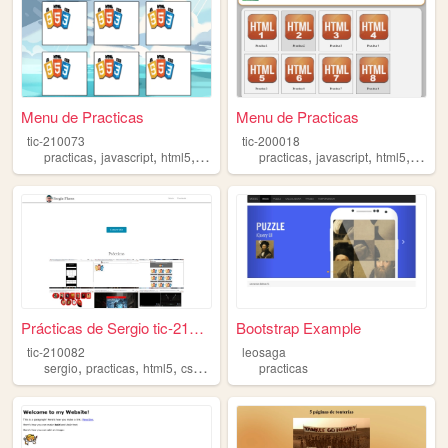
Menu de Practicas
Menu de Practicas
tic-210073
tic-200018
,
,
,
,
,
,
,
practicas
javascript
html5
css3
web
practicas
javascript
html5
web
Prácticas de Sergio tic-2100...
Bootstrap Example
tic-210082
leosaga
,
,
,
,
sergio
practicas
html5
css3
web
practicas