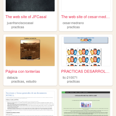
The web site of JFCasal
The web site of cesar-medrano
juanfranciscocasal
cesar-medrano
practicas
practicas
Página con tonterías
PRACTICAS DESARROLLO WEB
dabaza
tic-210071
,
practicas
estudio
practicas