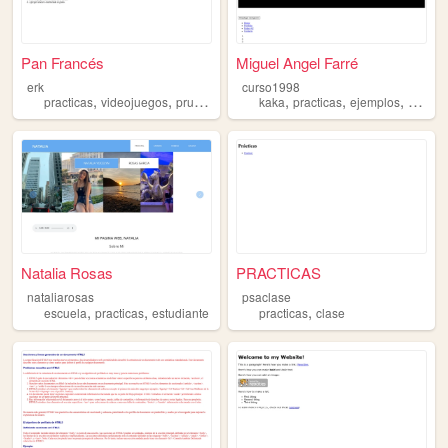
Pan Francés
Miguel Angel Farré
erk
curso1998
,
,
,
,
,
,
practicas
videojuegos
pruebas
programacion
kaka
practicas
ejemplos
html
Natalia Rosas
PRACTICAS
nataliarosas
psaclase
,
,
,
escuela
practicas
estudiante
practicas
clase