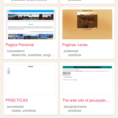
Pagina Personal
Paginas varias
luiscalderon
profeceed
,
,
,
,
desarrollo
practicas
programacion
css
practicas
html
PRÁCTICAS
The web site of jesuspalomar...
jaumesalas
jesuspalomares
,
clases
practicas
practicas