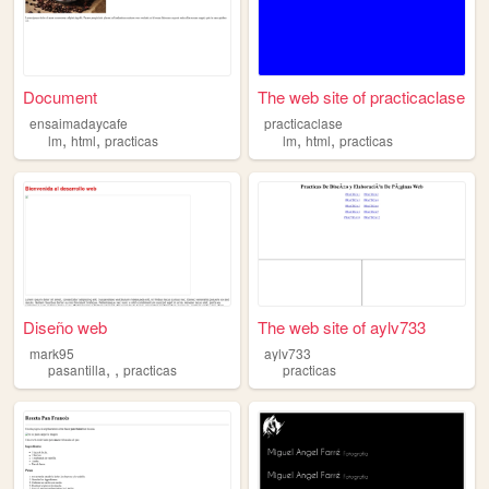
Document
The web site of practicaclase
ensaimadaycafe
practicaclase
,
,
,
,
lm
html
practicas
lm
html
practicas
Diseño web
The web site of aylv733
mark95
aylv733
,
,
pasantilla
practicas
practicas