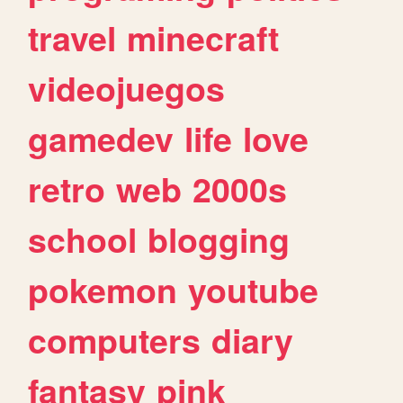
travel
minecraft
videojuegos
gamedev
life
love
retro
web
2000s
school
blogging
pokemon
youtube
computers
diary
fantasy
pink