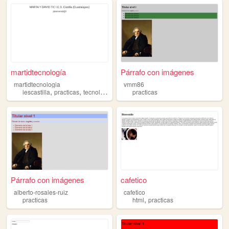
martidtecnología
Párrafo con imágenes
martidtecnologia
vmm86
,
,
,
,
iescastilla
practicas
tecnologia
informatica
practicas
javascript
Párrafo con imágenes
cafetico
alberto-rosales-ruiz
cafetico
,
practicas
html
practicas