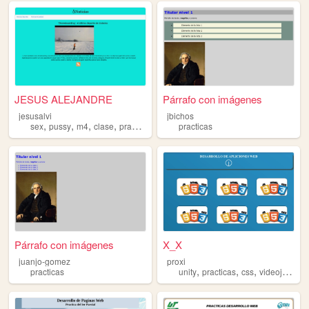
JESUS ALEJANDRE
Párrafo con imágenes
jesusalvi
jbichos
,
,
,
,
sex
pussy
m4
clase
practicas
practicas
Párrafo con imágenes
X_X
juanjo-gomez
proxi
,
,
,
practicas
unity
practicas
css
videojuegos