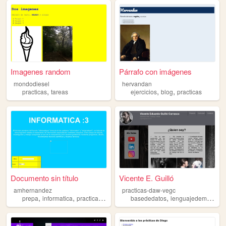
Imagenes random
Párrafo con imágenes
mondodiesel
hervandan
,
,
,
practicas
tareas
ejercicios
blog
practicas
Documento sin título
Vicente E. Guilló
amhernandez
practicas-daw-vegc
,
,
,
,
prepa
informatica
practicas
uaeh
basededatos
lenguajedemarcado