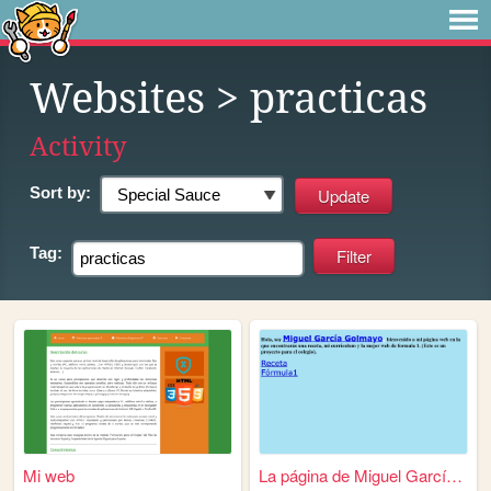
Websites
> practicas
Activity
Sort by:
Tag:
Mi web
La página de Miguel García G...