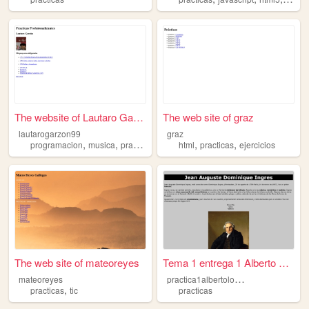
The website of Lautaro Garzón
The web site of graz
lautarogarzon99
graz
,
,
,
,
programacion
musica
practicas
html
practicas
ejercicios
The web site of mateoreyes
Tema 1 entrega 1 Alberto Lóp...
p
ractica1albertolopez
mateoreyes
,
practicas
tic
practicas