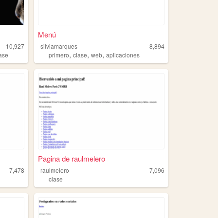
Menú
10,927
silviamarques
8,894
,
,
,
lase
primero
clase
web
aplicaciones
Pagina de raulmelero
7,478
raulmelero
7,096
clase