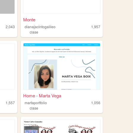
Monte
2,043
dianajacintogalileo
1,957
clase
Home - Marta Vega
1,557
martaportfolio
1,056
clase