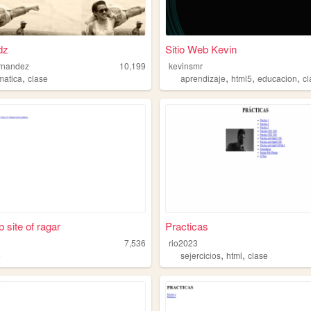
dz
Sitio Web Kevin
ernandez
10,199
kevinsmr
,
,
,
,
matica
clase
aprendizaje
html5
educacion
c
 site of ragar
Practicas
7,536
rio2023
,
,
e
sejercicios
html
clase