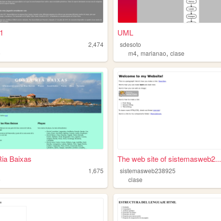
1
UML
2,474
sdesoto
,
,
e
m4
marianao
clase
ia Baixas
The web site of sistemasweb2...
1,675
sistemasweb238925
e
clase