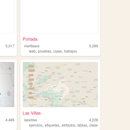
Portada
5,317
marttaacs
5,289
,
,
,
web
pruebas
clase
trabajos
Las Villas
4,486
lasvillas
4,228
,
,
,
,
ejercicio
etiquetas
atributos
tablas
clase