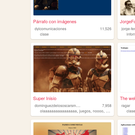
Párrafo con imágenes
JorgeF
dylcomunicaciones
11,526
jorge-f
clase
infor
Super Inisio
The web
d
ominguezdelososcarsmelero
7,958
ragar
,
,
,
olaaaaaaaaaaaaaaaa
juegos
noooo
clase
clas