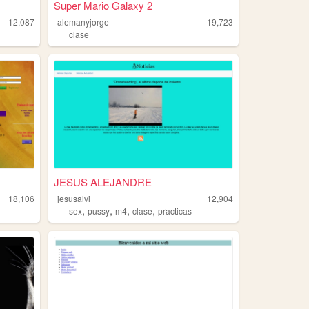
Super Mario Galaxy 2
12,087
alemanyjorge
19,723
clase
JESUS ALEJANDRE
18,106
jesusalvi
12,904
,
,
,
,
sex
pussy
m4
clase
practicas