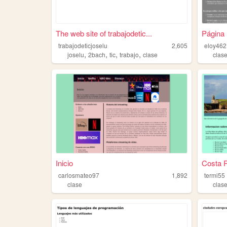
The web site of trabajodetic...
Página 
trabajodeticjoselu
2,605
eloy462
,
,
,
,
joselu
2bach
tic
trabajo
clase
clas
Inicio
Costa R
carlosmateo97
1,892
termi55
clase
clas