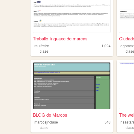
Traballo linguaxe de marcas
Ciudad
raulfreire
1,024
dgomez
clase
clas
BLOG de Marcos
The web
marcosjrtclase
548
hsaetar
clase
clas