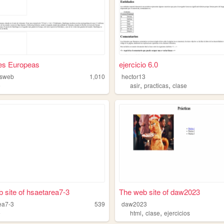
es Europeas
ejercicio 6.0
sweb
1,010
hector13
,
,
e
asir
practicas
clase
 site of hsaetarea7-3
The web site of daw2023
ea7-3
539
daw2023
,
,
e
html
clase
ejercicios