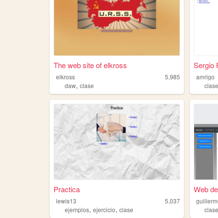
The web site of elkross
Sergio 
elkross
5,985
amrigo
,
daw
clase
clas
Practica
Web de 
lewis13
5,037
guillerm
,
,
ejemplos
ejercicio
clase
clas