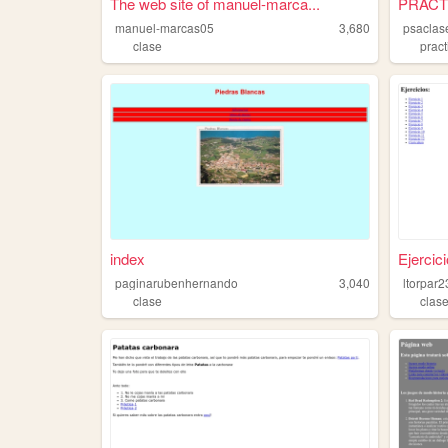
The web site of manuel-marca...
PRACT
manuel-marcas05
3,680
psaclas
clase
pract
index
Ejercic
paginarubenhernando
3,040
ltorpar2
clase
clas