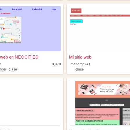
io web en NEOCITIES
Mi sitio web
e
3,970
mariomp741
,
nder
clase
clase