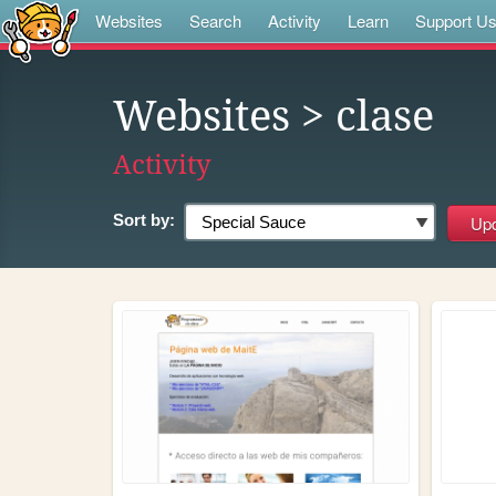
Websites
Search
Activity
Learn
Support U
Websites
> clase
Activity
Sort by: