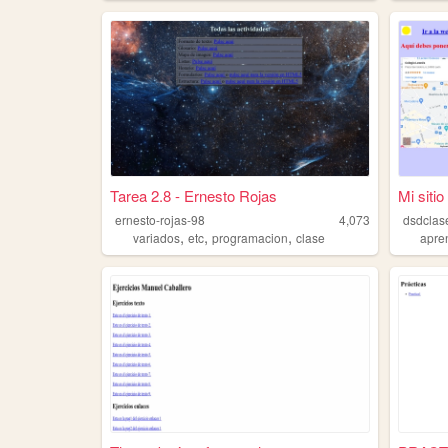
Tarea 2.8 - Ernesto Rojas
Mi sit
ernesto-rojas-98
4,073
dsdclas
,
,
,
variados
etc
programacion
clase
apre