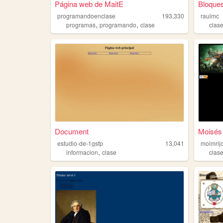
Página web de MaitE
Bloque
programandoenclase
193,330
raulmc
,
,
programas
programando
clase
clas
Document
Moisés 
estudio-de-1gsfp
13,041
moimri
,
informacion
clase
clas