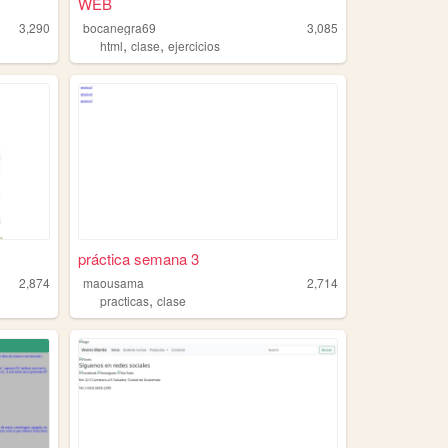
.
WEB
3,290
bocanegra69
3,085
,
,
html
clase
ejercicios
práctica semana 3
2,874
maousama
2,714
,
practicas
clase