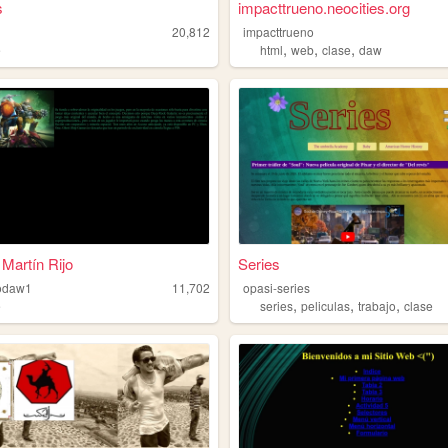
s
impacttrueno.neocities.org
20,812
impacttrueno
,
,
,
e
html
web
clase
daw
Martín Rijo
Series
jodaw1
11,702
opasi-series
,
,
,
e
series
peliculas
trabajo
clase