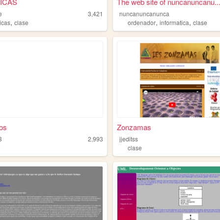
ICAS
The web site of nuncanuncanu..
e
3,421
nuncanuncanunca
,
,
,
icas
clase
ordenador
informatica
clase
ios
Zonzamas
3
2,993
jjeditss
e
clase