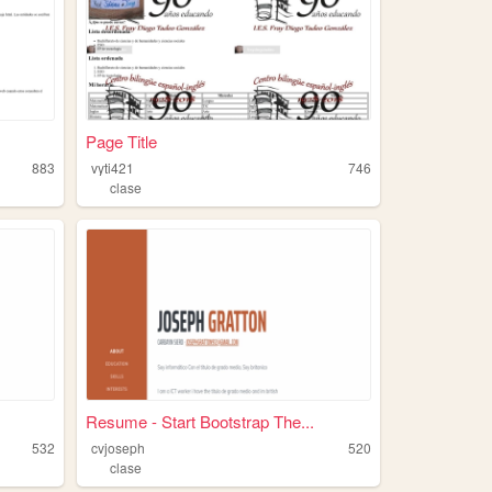
Page Title
883
vyti421
746
clase
Resume - Start Bootstrap The...
532
cvjoseph
520
clase