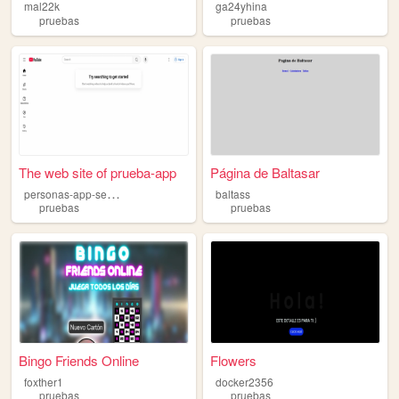
mal22k
ga24yhina
pruebas
pruebas
The web site of prueba-app
Página de Baltasar
p
ersonas-app-seguro
baltass
pruebas
pruebas
Bingo Friends Online
Flowers
foxther1
docker2356
pruebas
pruebas