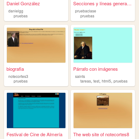
Daniel González
Secciones y líneas generales...
danielgg
pruebaclase
pruebas
pruebas
biografia
Párrafo con imágenes
notecortes3
saints
,
,
,
pruebas
tareas
test
html5
pruebas
Festival de Cine de Almería
The web site of notecortes8