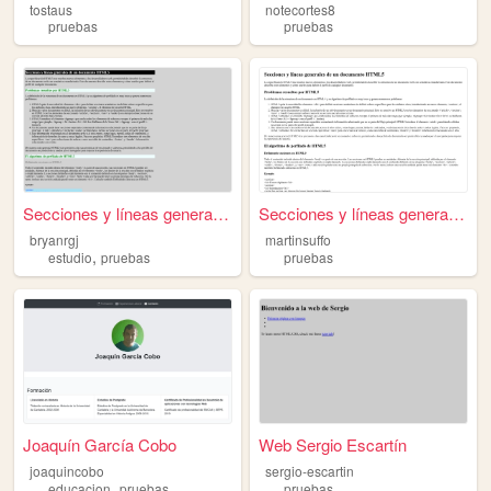
tostaus
notecortes8
pruebas
pruebas
Secciones y líneas generales...
Secciones y líneas generales...
bryanrgj
martinsuffo
,
estudio
pruebas
pruebas
Joaquín García Cobo
Web Sergio Escartín
joaquincobo
sergio-escartin
,
educacion
pruebas
pruebas