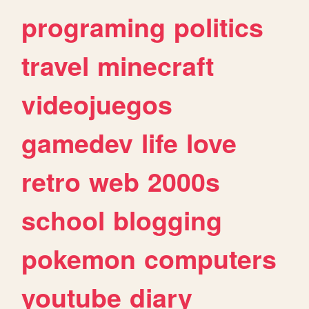
programing
politics
travel
minecraft
videojuegos
gamedev
life
love
retro
web
2000s
school
blogging
pokemon
computers
youtube
diary