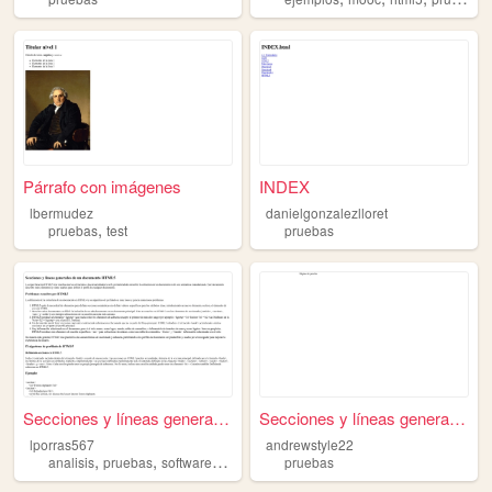
Párrafo con imágenes
INDEX
lbermudez
danielgonzalezlloret
,
pruebas
test
pruebas
Secciones y líneas generales...
Secciones y líneas generales...
lporras567
andrewstyle22
,
,
,
analisis
pruebas
software
programacion
pruebas