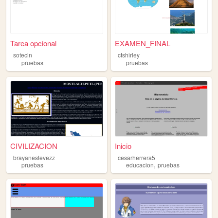
Tarea opcional
EXAMEN_FINAL
sotecin
ctshirley
pruebas
pruebas
CIVILIZACION
Inicio
brayanestevezz
cesarherrera5
,
pruebas
educacion
pruebas