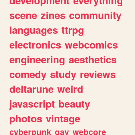
development
everything
scene
zines
community
languages
ttrpg
electronics
webcomics
engineering
aesthetics
comedy
study
reviews
deltarune
weird
javascript
beauty
photos
vintage
cyberpunk
gay
webcore