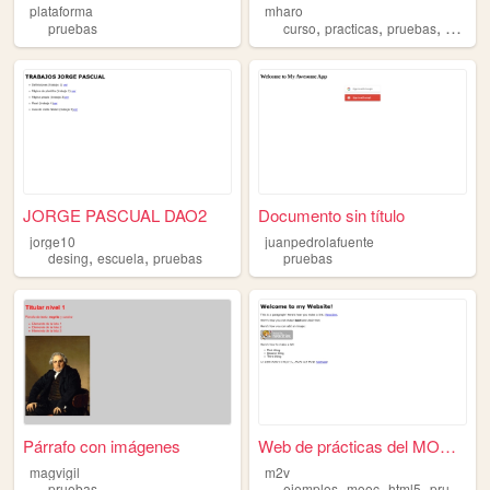
plataforma
mharo
,
,
,
pruebas
curso
practicas
pruebas
miriad
JORGE PASCUAL DAO2
Documento sin título
jorge10
juanpedrolafuente
,
,
desing
escuela
pruebas
pruebas
Párrafo con imágenes
Web de prácticas del MOOC HT...
magvigil
m2v
,
,
,
pruebas
ejemplos
mooc
html5
pruebas