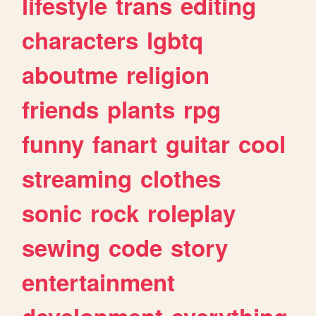
lifestyle
trans
editing
characters
lgbtq
aboutme
religion
friends
plants
rpg
funny
fanart
guitar
cool
streaming
clothes
sonic
rock
roleplay
sewing
code
story
entertainment