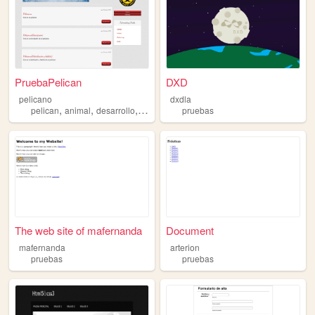
PruebaPelican
DXD
pelicano
dxdla
,
,
,
,
pelican
animal
desarrollo
blog
pruebas
pruebas
The web site of mafernanda
Document
mafernanda
arterion
pruebas
pruebas