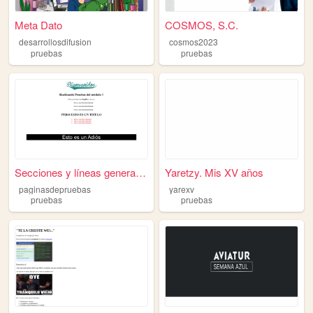
Meta Dato
COSMOS, S.C.
desarrollosdifusion
cosmos2023
pruebas
pruebas
Secciones y líneas generales...
Yaretzy. Mis XV años
paginasdepruebas
yarexv
pruebas
pruebas