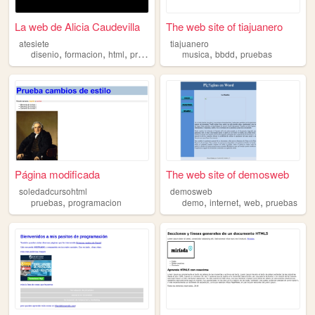
La web de Alicia Caudevilla
The web site of tiajuanero
atesiete
tiajuanero
,
,
,
,
,
,
disenio
formacion
html
pruebas
programacion
musica
bbdd
pruebas
Página modificada
The web site of demosweb
soledadcursohtml
demosweb
,
,
,
,
pruebas
programacion
demo
internet
web
pruebas