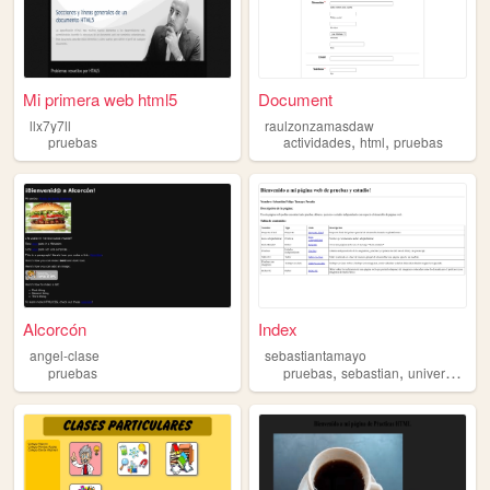
Mi primera web html5
Document
llx7y7ll
raulzonzamasdaw
,
,
pruebas
actividades
html
pruebas
Alcorcón
Index
angel-clase
sebastiantamayo
,
,
pruebas
pruebas
sebastian
universidad