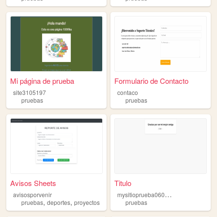
Mi página de prueba
Formulario de Contacto
site3105197
contaco
pruebas
pruebas
Avisos Sheets
Titulo
m
ysitioprueba060224
avisosporvenir
,
,
pruebas
deportes
proyectos
pruebas