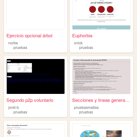
Ejercicio opcional árbol
Euphorbia
norbe
xnick
pruebas
pruebas
Segundo p2p voluntario
Secciones y líneas generales...
jordi-b
pruebasmatias
pruebas
pruebas