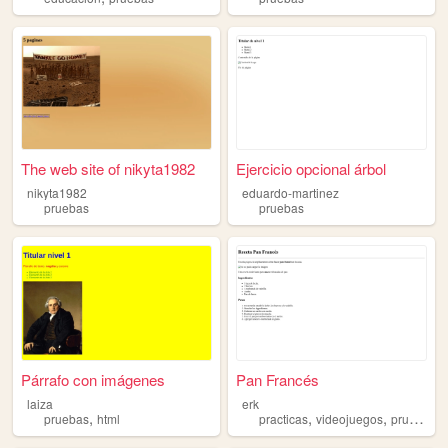
The web site of nikyta1982
Ejercicio opcional árbol
nikyta1982
eduardo-martinez
pruebas
pruebas
Párrafo con imágenes
Pan Francés
laiza
erk
,
,
,
,
pruebas
html
practicas
videojuegos
pruebas