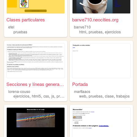
Clases particulares
banve710.neocities.org
etel
banve710
,
,
pruebas
html
pruebas
ejercicios
Secciones y líneas generales...
Portada
lorena-couso
marttaacs
,
,
,
,
,
,
,
ejercicios
html5
css
js
pruebas
web
pruebas
clase
trabajos