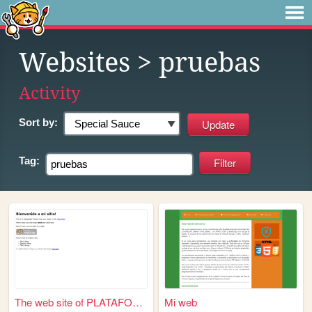
Websites
> pruebas
Activity
Sort by:
Tag:
The web site of PLATAFORMA
Mi web