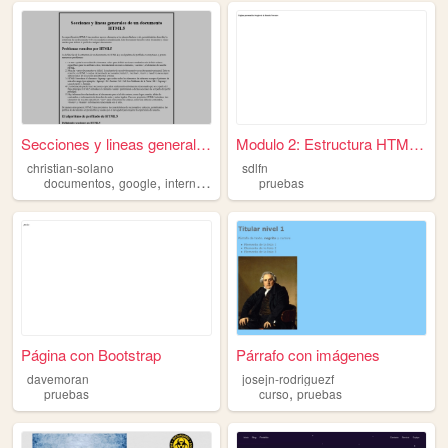
Secciones y lineas generales...
Modulo 2: Estructura HTML5/C...
christian-solano
sdlfn
,
,
,
,
documentos
google
internet
html
pruebas
pruebas
Página con Bootstrap
Párrafo con imágenes
davemoran
josejn-rodriguezf
,
pruebas
curso
pruebas