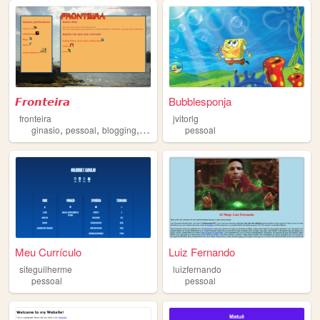
𝙁𝙧𝙤𝙣𝙩𝙚𝙞𝙧𝙖
Bubblesponja
fronteira
jvitorlg
,
,
,
,
ginasio
pessoal
blogging
politica
philosophy
pessoal
Meu Currículo
Luiz Fernando
siteguilherme
luizfernando
pessoal
pessoal