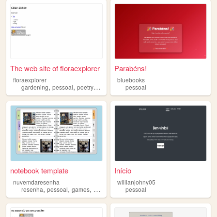
The web site of floraexplorer
Parabéns!
floraexplorer
bluebooks
,
,
,
,
gardening
pessoal
poetry
random
art
pessoal
notebook template
Início
nuvemdaresenha
willianjohny05
,
,
,
,
resenha
pessoal
games
musica
arte
pessoal