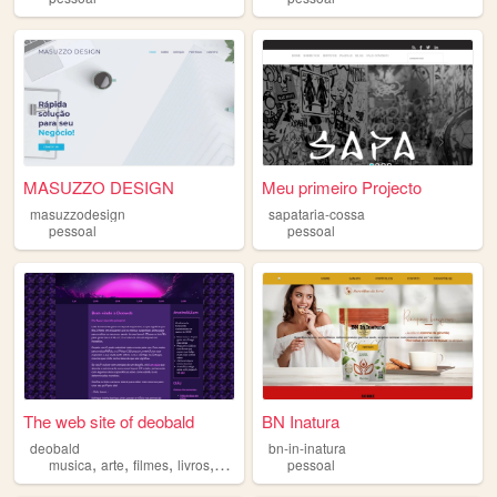
MASUZZO DESIGN
Meu primeiro Projecto
masuzzodesign
sapataria-cossa
pessoal
pessoal
The web site of deobald
BN Inatura
deobald
bn-in-inatura
,
,
,
,
musica
arte
filmes
livros
pessoal
pessoal