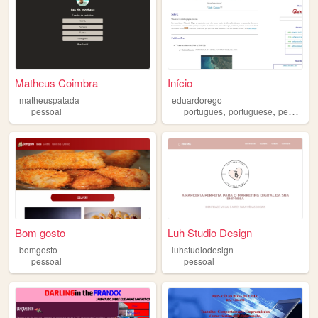
Matheus Coimbra
Início
matheuspatada
eduardorego
,
,
,
pessoal
portugues
portuguese
pessoal
Bom gosto
Luh Studio Design
bomgosto
luhstudiodesign
pessoal
pessoal