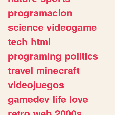
programacion
science
videogame
tech
html
programing
politics
travel
minecraft
videojuegos
gamedev
life
love
retro
web
2000s