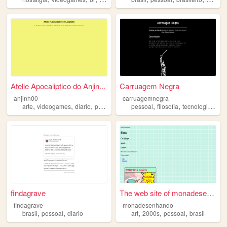
Atelie Apocaliptico do Anjin...
Carruagem Negra
anjinh00
carruagemnegra
,
,
,
,
,
,
,
arte
videogames
diario
pessoal
brasileiro
pessoal
filosofia
tecnologia
bras
findagrave
The web site of monadesenhan...
findagrave
monadesenhando
,
,
,
,
,
brasil
pessoal
diario
art
2000s
pessoal
brasil