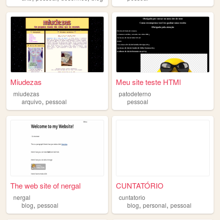
Miudezas
Meu site teste HTMl
miudezas
patodeterno
,
arquivo
pessoal
pessoal
The web site of nergal
CUNTATÓRIO
nergal
cuntatorio
,
,
,
blog
pessoal
blog
personal
pessoal