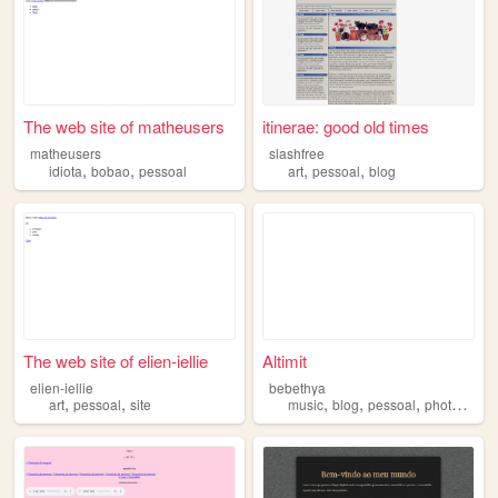
The web site of matheusers
itinerae: good old times
matheusers
slashfree
,
,
,
,
idiota
bobao
pessoal
art
pessoal
blog
The web site of elien-iellie
Altimit
elien-iellie
bebethya
,
,
,
,
,
art
pessoal
site
music
blog
pessoal
photography