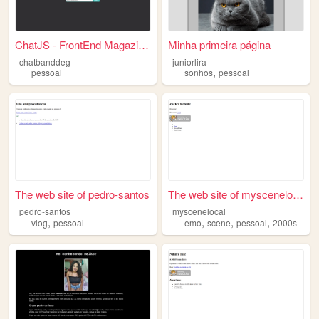
ChatJS - FrontEnd Magazine -...
Minha primeira página
chatbanddeg
juniorlira
,
pessoal
sonhos
pessoal
The web site of pedro-santos
The web site of myscenelocal
pedro-santos
myscenelocal
,
,
,
,
vlog
pessoal
emo
scene
pessoal
2000s