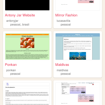
Antony Jar Website
Mirror Fashion
antonyjar
lucasaviila
,
pessoal
brasil
pessoal
Ponkan
Maldivas
ponkan
maldivas
pessoal
pessoal