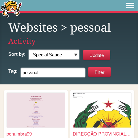
Websites
> pessoal
Activity
Sort by:
Tag:
penumbra99
DIRECÇÃO PROVINCIAL DE OBRAS...