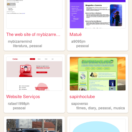
The web site of mybizarremind
Matuê
mybizarremind
a9095jm
,
literatura
pessoal
pessoal
Website Serviços
sapinhoclube
rafael1998ph
sapoverso
,
,
,
pessoal
filmes
diary
pessoal
musica