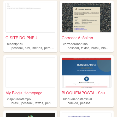
O SITE DO PNEU
Corredor Anônimo
recentpneu
corredoranonimo
,
,
,
,
,
,
,
pessoal
ptbr
menes
personal
pessoal
textos
brasil
blog
heav
My Blog's Homepage
BLOQUEIAPOSTA - Seu Vício Ac...
viajantedotempo
bloqueiapostaoficial
,
,
,
,
,
brasil
pessoal
textos
pensamentos
livros
comida
pessoal