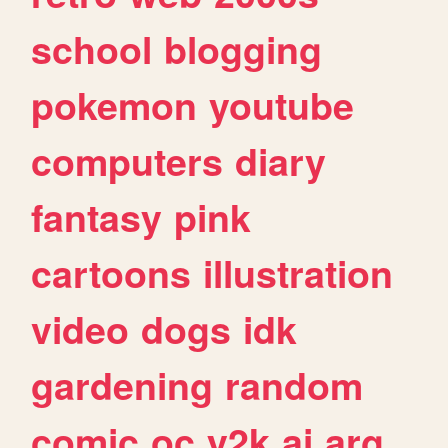
school
blogging
pokemon
youtube
computers
diary
fantasy
pink
cartoons
illustration
video
dogs
idk
gardening
random
comic
oc
y2k
ai
arg