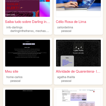
Saiba tudo sobre Darling in ...
Célio Rosa de Lima
info-darlings
celiordelima
,
,
darlinginthefranxx
mechas
pessoal
pessoal
Meu site
Atividade de Quarentena- lpw
home-carlos
agatha-thalita
pessoal
pessoal