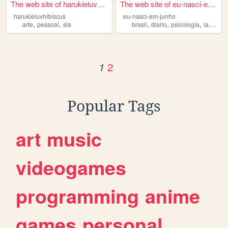
The web site of harukieluvhi...
The web site of eu-nasci-em-...
harukieluvhibiscus
eu-nasci-em-junho
,
,
,
,
,
,
arte
pessoal
sla
brasil
diario
psicologia
lais
pes
2
1
Popular Tags
art
music
videogames
programming
anime
games
personal