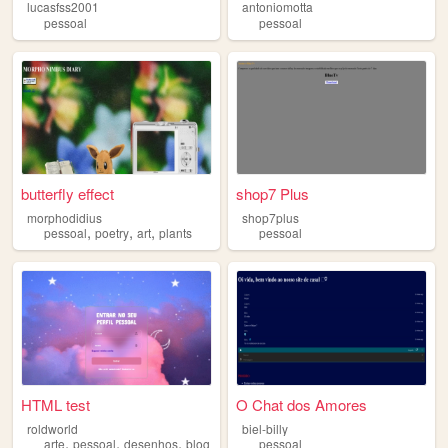
lucasfss2001
antoniomotta
pessoal
pessoal
butterfly effect
shop7 Plus
morphodidius
shop7plus
,
,
,
pessoal
poetry
art
plants
pessoal
HTML test
O Chat dos Amores
roldworld
biel-billy
,
,
,
arte
pessoal
desenhos
blog
pessoal