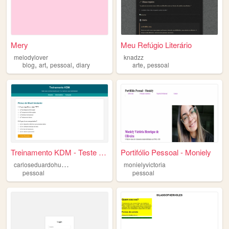
Mery
Meu Refúgio Literário
melodylover
knadzz
,
,
,
,
blog
art
pessoal
diary
arte
pessoal
Treinamento KDM - Teste seus...
Portifólio Pessoal - Moniely
c
arloseduardohubner
monielyvictoria
pessoal
pessoal