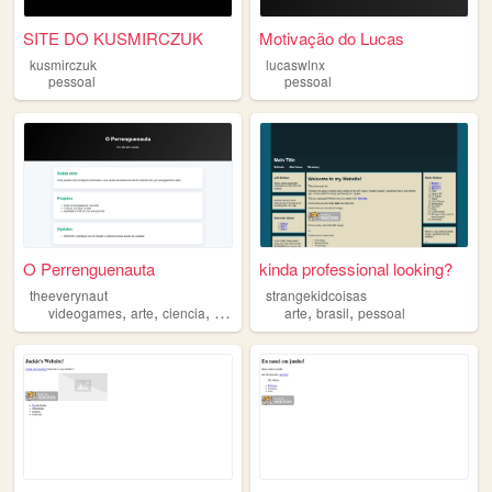
SITE DO KUSMIRCZUK
Motivação do Lucas
kusmirczuk
lucaswlnx
pessoal
pessoal
O Perrenguenauta
kinda professional looking?
theeverynaut
strangekidcoisas
,
,
,
,
,
,
videogames
arte
ciencia
filosofia
pessoal
arte
brasil
pessoal