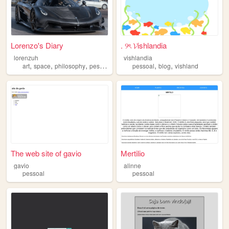
Lorenzo's Diary
. ୨ৎ 𝓥ishlandia
lorenzuh
vishlandia
,
,
,
,
,
art
space
philosophy
pessoal
pessoal
blog
vishland
The web site of gavio
Mertilio
gavio
alinne
pessoal
pessoal