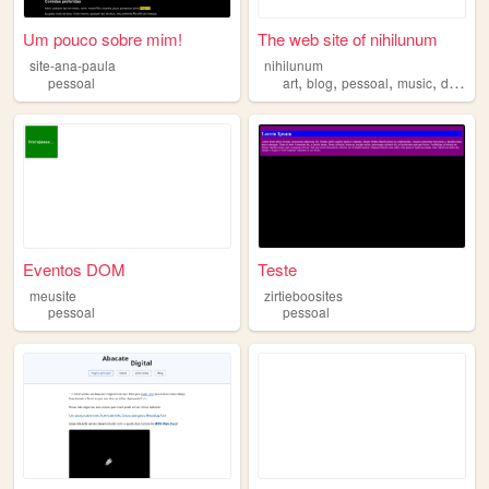
Um pouco sobre mim!
The web site of nihilunum
site-ana-paula
nihilunum
,
,
,
,
pessoal
art
blog
pessoal
music
diary
Eventos DOM
Teste
meusite
zirtieboosites
pessoal
pessoal