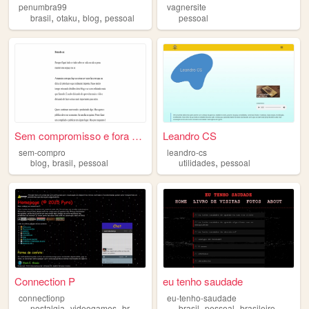
penumbra99
vagnersite
,
,
,
brasil
otaku
blog
pessoal
pessoal
Sem compromisso e fora do ar
Leandro CS
sem-compro
leandro-cs
,
,
,
blog
brasil
pessoal
utilidades
pessoal
Connection P
eu tenho saudade
connectionp
eu-tenho-saudade
,
,
,
,
,
,
,
nostalgia
videogames
br
arte
pessoal
brasil
pessoal
brasileiro
deliriu