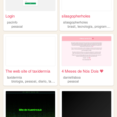
Login
silasgopherholes
pacinfo
silasgopherholes
,
,
,
pessoal
brasil
tecnologia
programacao
The web site of taxidermia
4 Meses de Nós Dois 💖
taxidermia
daniellisboa
,
,
,
,
biologia
pessoal
diario
taxidermia
bruxaria
pessoal