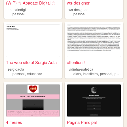
(WIP) ☆ Abacate Digital ☆
ws-designer
abacatedigital
ws-designer
pessoal
pessoal
The web site of Sergio Aota
attention!!
sergioaota
vidinha-patetica
,
,
,
,
pessoal
educacao
diary
brasileiro
pessoal
personalwebsite
4 meses
Página Principal