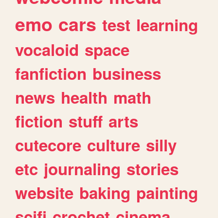
emo
cars
test
learning
vocaloid
space
fanfiction
business
news
health
math
fiction
stuff
arts
cutecore
culture
silly
etc
journaling
stories
website
baking
painting
scifi
crochet
cinema