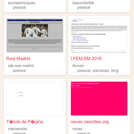
soniadomingues
lojaconfortlife
pessoal
pessoal
Real Madrid
I FEM/SM 2018
site-real-madrid
ifemsm
,
,
pessoal
pessoal
educacao
blog
T�tulo da P�gina
neves.neocities.org
marcelosite
neves
pessoal
pessoal