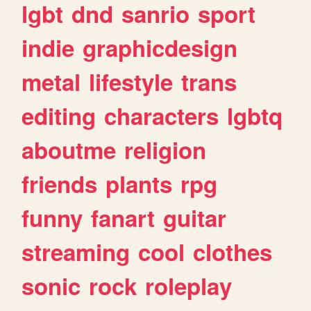
lgbt
dnd
sanrio
sport
indie
graphicdesign
metal
lifestyle
trans
editing
characters
lgbtq
aboutme
religion
friends
plants
rpg
funny
fanart
guitar
streaming
cool
clothes
sonic
rock
roleplay