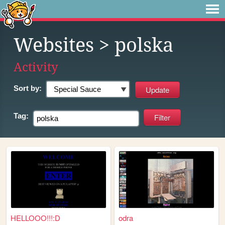
Websites
> polska
Activity
Sort by:
Tag:
HELLOOO!!!:D
odra