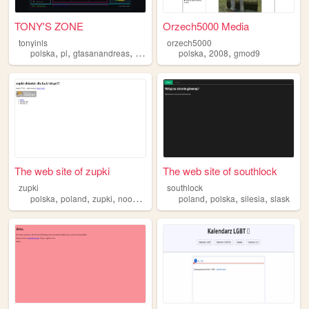
TONY'S ZONE
Orzech5000 Media
tonyinls
orzech5000
,
,
,
,
,
,
polska
pl
gtasanandreas
music
code
polska
2008
gmod9
The web site of zupki
The web site of southlock
zupki
southlock
,
,
,
,
,
,
,
polska
poland
zupki
noodles
chinskie
poland
polska
silesia
slask