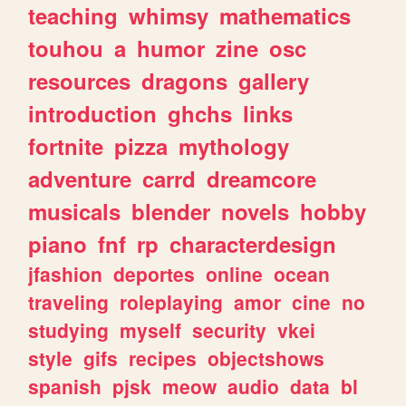
teaching
whimsy
mathematics
touhou
a
humor
zine
osc
resources
dragons
gallery
introduction
ghchs
links
fortnite
pizza
mythology
adventure
carrd
dreamcore
musicals
blender
novels
hobby
piano
fnf
rp
characterdesign
jfashion
deportes
online
ocean
traveling
roleplaying
amor
cine
no
studying
myself
security
vkei
style
gifs
recipes
objectshows
spanish
pjsk
meow
audio
data
bl