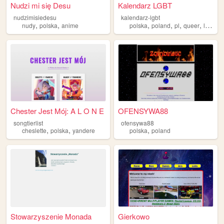
Nudzi mi się Desu
Kalendarz LGBT
nudzimisiedesu
kalendarz-lgbt
,
,
,
,
,
,
nudy
polska
anime
polska
poland
pl
queer
lgbt
Chester Jest Mój: A L O N E
OFENSYWA88
songtierlist
ofensywa88
,
,
,
cheslette
polska
yandere
polska
poland
Stowarzyszenie Monada
Gierkowo