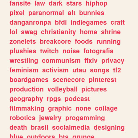
fansite
law
dark
stars
hiphop
pixel
paranormal
alt
bunnies
danganronpa
bfdi
indiegames
craft
lol
swag
christianity
home
shrine
zonelets
breakcore
foods
running
plushies
twitch
noise
fotografia
wrestling
communism
ffxiv
privacy
feminism
activism
utau
songs
tf2
boardgames
scenecore
pinterest
production
volleyball
pictures
geography
rpgs
podcast
filmmaking
graphic
none
collage
robotics
jewelry
progamming
death
brasil
socialmedia
designing
blue
outdoors
bts
grunge