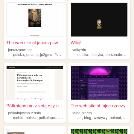
The web site of januszpawlacz
Witaj!
januszpawlacz
valkyrria
,
,
,
,
,
,
,
polska
poland
jp2gmd
2137
papaj
polska
muzyka
personalne
film
Półkotapczan z sofą czy naro...
The web site of fajne-rzeczy
polkotapczan-z-sofa
fajne-rzeczy
,
,
,
,
,
,
,
meble
polska
polkotapczan
lozhko
art
blog
wysrywy
poland
polsk