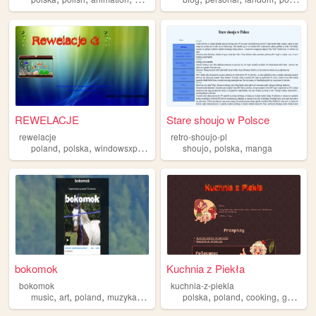
REWELACJE
Stare shoujo w Polsce
rewelacje
retro-shoujo-pl
,
,
,
,
,
,
poland
polska
windowsxp
pvz
2000s
shoujo
polska
manga
bokomok
Kuchnia z Piekła
bokomok
kuchnia-z-piekla
,
,
,
,
,
,
,
music
art
poland
muzyka
polska
polska
poland
cooking
gotowanie