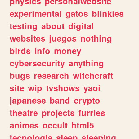
physics
personalwebsite
experimental
gatos
blinkies
testing
about
digital
websites
juegos
nothing
birds
info
money
cybersecurity
anything
bugs
research
witchcraft
site
wip
tvshows
yaoi
japanese
band
crypto
theatre
projects
furries
animes
occult
html5
tecnologia
sleep
sleeping