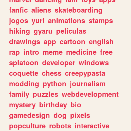
fanfic
aliens
skateboarding
jogos
yuri
animations
stamps
hiking
gyaru
peliculas
drawings
app
cartoon
english
rap
intro
meme
medicine
free
splatoon
developer
windows
coquette
chess
creepypasta
modding
python
journalism
family
puzzles
webdevelopment
mystery
birthday
bio
gamedesign
dog
pixels
popculture
robots
interactive