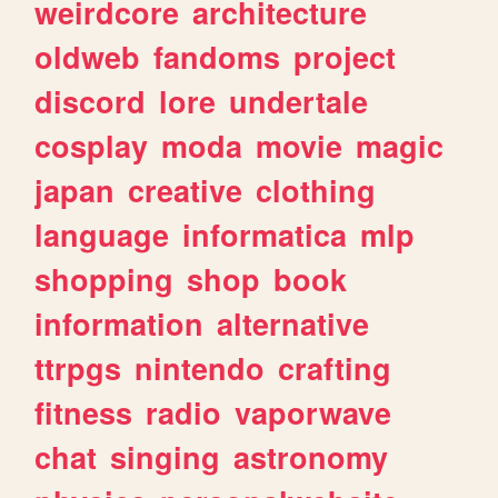
weirdcore
architecture
oldweb
fandoms
project
discord
lore
undertale
cosplay
moda
movie
magic
japan
creative
clothing
language
informatica
mlp
shopping
shop
book
information
alternative
ttrpgs
nintendo
crafting
fitness
radio
vaporwave
chat
singing
astronomy