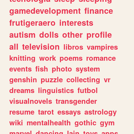
gamedevelopment
finance
frutigeraero
interests
autism
dolls
other
profile
all
television
libros
vampires
knitting
work
poems
romance
events
fish
photo
system
genshin
puzzle
collecting
vr
dreams
linguistics
futbol
visualnovels
transgender
resume
tarot
essays
astrology
wiki
mentalhealth
gothic
gym
marvel
dancing
lain
toys
apps