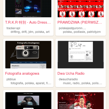
T.R.K.R 特別 - Auto Dress Up F...
PRAWDZIWA (PIERWSZA) POLSKA ...
p
olskajestguromnapodlasiu
tracker-spl
,
,
,
,
,
,
drifting
drift
jdm
polska
art
polska
podlasie
patriotyzm
Fotografia analogowa
Dwa Ucha Radio
pbblue
dwaucharadio
,
,
,
,
,
,
,
,
fotografia
polska
aparat
film
analogowa
music
radio
polska
polish
muz