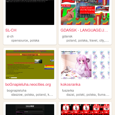
SL-CH
GDAŃSK - LANGUAGE/JĘZYK
sl-ch
gdansk
,
,
,
,
,
opensource
polska
poland
polska
travel
city
vacati
boGnapieluha.neocities.org
kokosranka
bognapieluha
fuszerka
,
,
,
,
,
,
,
staszow
polska
poland
kupa
gowno
dazai
polski
polska
tlumaczenia