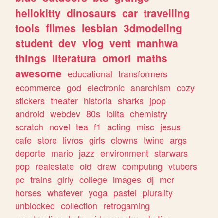
hellokitty
dinosaurs
car
travelling
tools
filmes
lesbian
3dmodeling
student
dev
vlog
vent
manhwa
things
literatura
omori
maths
awesome
educational
transformers
ecommerce
god
electronic
anarchism
cozy
stickers
theater
historia
sharks
jpop
android
webdev
80s
lolita
chemistry
scratch
novel
tea
f1
acting
misc
jesus
cafe
store
livros
girls
clowns
twine
args
deporte
mario
jazz
environment
starwars
pop
realestate
old
draw
computing
vtubers
pc
trains
girly
college
images
dj
mcr
horses
whatever
yoga
pastel
plurality
unblocked
collection
retrogaming