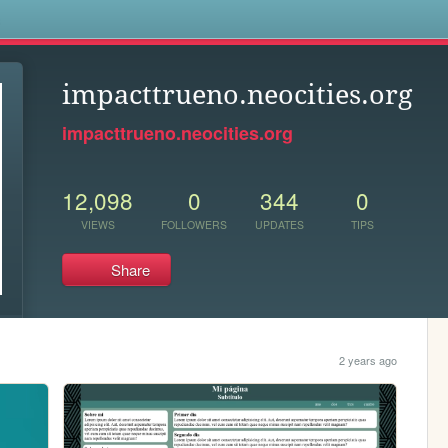
s
impacttrueno.neocities.org
impacttrueno.neocities.org
12,098
0
344
0
VIEWS
FOLLOWERS
UPDATES
TIPS
Share
2 years ago