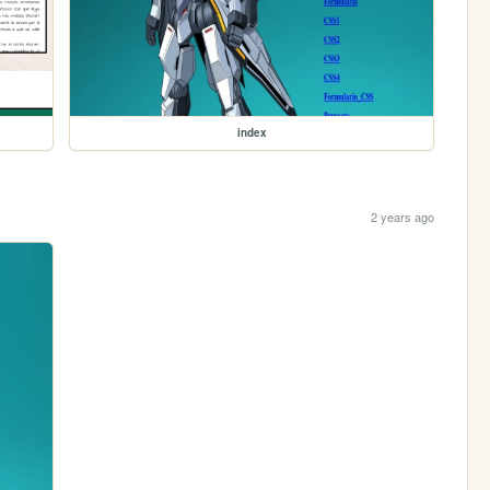
index
2 years ago