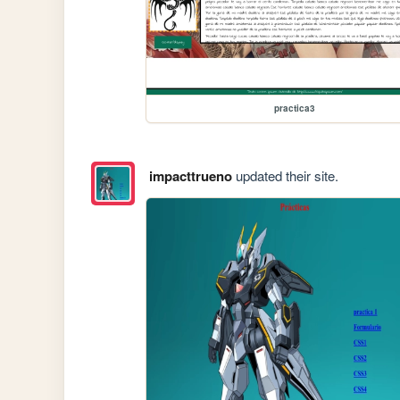
practica3
impacttrueno
updated their site.