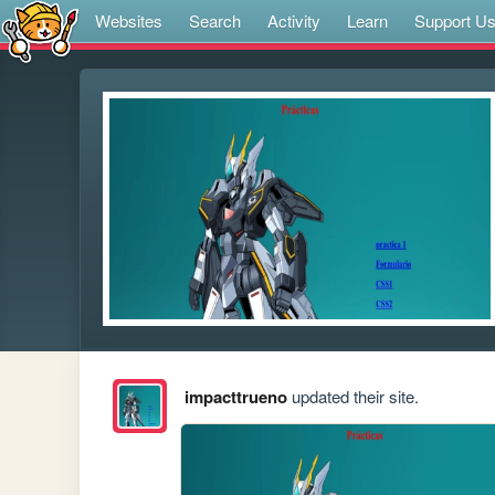
Websites
Search
Activity
Learn
Support U
impacttrueno
updated their site.