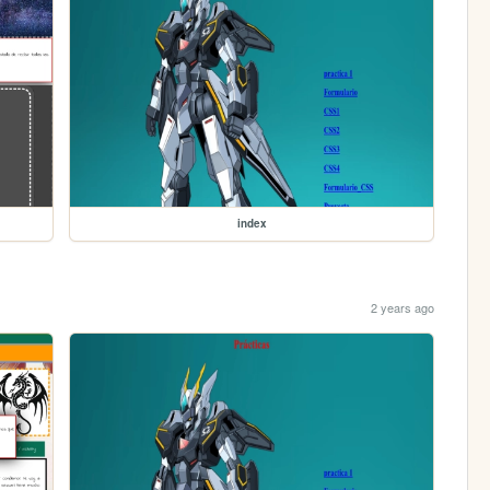
index
2 years ago