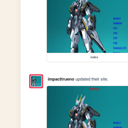
index
impacttrueno
updated their site.