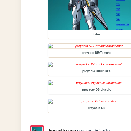
index
proyecto DB/Yamcha
proyecto DB/Trunks
proyecto DB/piccolo
proyecto DB
impacttrueno
updated their site.