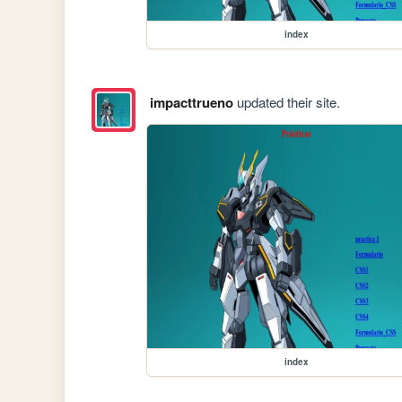
index
impacttrueno
updated their site.
index