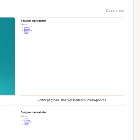
2 years ago
ud3/5 paginas. dos versiones/nuevos-pobres