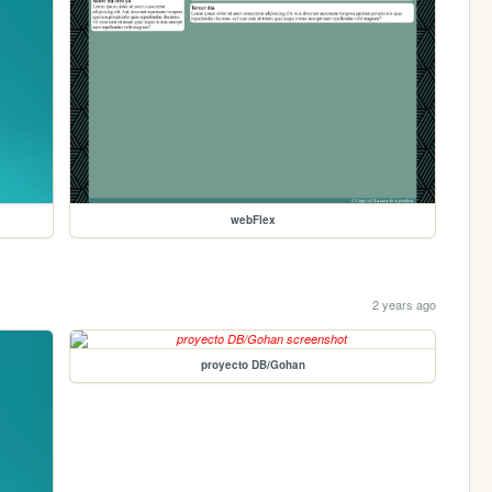
webFlex
2 years ago
proyecto DB/Gohan