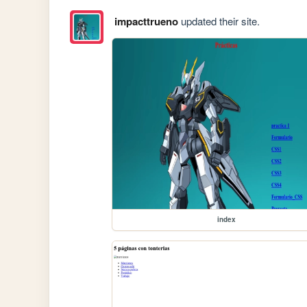
impacttrueno
updated their site.
index