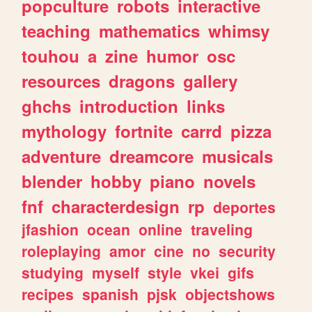
popculture
robots
interactive
teaching
mathematics
whimsy
touhou
a
zine
humor
osc
resources
dragons
gallery
ghchs
introduction
links
mythology
fortnite
carrd
pizza
adventure
dreamcore
musicals
blender
hobby
piano
novels
fnf
characterdesign
rp
deportes
jfashion
ocean
online
traveling
roleplaying
amor
cine
no
security
studying
myself
style
vkei
gifs
recipes
spanish
pjsk
objectshows