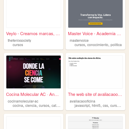
Veylo - Creamos marcas, tran...
Master Voice - Academia de O...
thefenixsociety
mastervoice
,
,
cursos
cursos
conocimiento
politica
Cocina Molecular AC · Anahí ...
The web site of avaliacaoofi...
cocinamolecular-ac
avaliacaooficina
,
,
,
,
,
,
,
,
cocina
ciencia
cursos
catering
innovacion
javascript
html5
css
cursos
pro