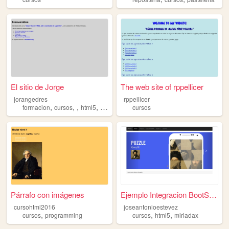
El sitio de Jorge
The web site of rppellicer
jorangedres
rppellicer
,
,
,
,
formacion
cursos
html5
programacion
cursos
Párrafo con imágenes
Ejemplo Integracion BootStra...
cursohtml2016
joseantonioestevez
,
,
,
cursos
programming
cursos
html5
miriadax