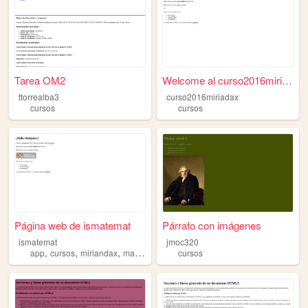
Tarea OM2
Welcome al curso2016miriadax
ttorrealba3
curso2016miriadax
cursos
cursos
Página web de ismatemat
Párrafo con imágenes
ismatemat
jmoc320
,
,
,
,
app
cursos
miriandax
matematicas
html
cursos