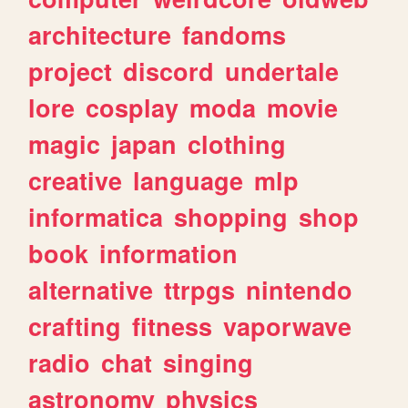
architecture
fandoms
project
discord
undertale
lore
cosplay
moda
movie
magic
japan
clothing
creative
language
mlp
informatica
shopping
shop
book
information
alternative
ttrpgs
nintendo
crafting
fitness
vaporwave
radio
chat
singing
astronomy
physics