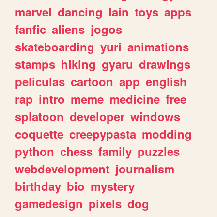
marvel
dancing
lain
toys
apps
fanfic
aliens
jogos
skateboarding
yuri
animations
stamps
hiking
gyaru
drawings
peliculas
cartoon
app
english
rap
intro
meme
medicine
free
splatoon
developer
windows
coquette
creepypasta
modding
python
chess
family
puzzles
webdevelopment
journalism
birthday
bio
mystery
gamedesign
pixels
dog