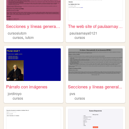
Secciones y líneas generales...
The web site of paulaamaya01...
cursosiutcm
paulaamaya0121
,
cursos
iutcm
cursos
Párrafo con imágenes
Secciones y líneas general...
jordiroyo
pvs
cursos
cursos