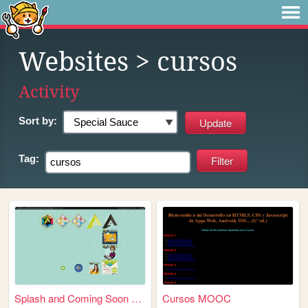
Websites
> cursos
Activity
Sort by:
Tag:
Splash and Coming Soon Page ...
Cursos MOOC