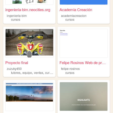
ingenieria-bim.neocities.org
Academia Creación
ingenieria-bim
academiacreacion
cursos
cursos
Proyecto final
Felipe Rosinos Web de practi...
zuzuky450
felipe-rosinos
,
,
,
tutores
equipo
ventas
cursos
cursos