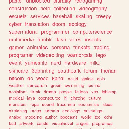
pastel
unblocked
plurality
retrogaming
construction
help
collection
videography
escuela
services
baseball
skating
creepy
cyber
translation
doom
ecology
supernatural
programmer
computerscience
multimedia
tumblr
flash
artes
insects
gamer
animales
persona
trinkets
trading
programar
videoediting
warriorcats
lego
event
yumeship
nerd
hardware
miku
skincare
3dprinting
southpark
forum
therian
bitcoin
dc
weed
kandi
salud
lgbtqia
epic
weather
surrealism
green
swimming
techno
socialism
tiktok
drama
people
tattoos
yes
tabletop
medical
java
opensource
hi
chatting
cultura
monsters
ropa
sound
truecrime
economics
ideas
sketching
maps
kdrama
sociology
animanga
analog
modeling
author
podcasts
world
tcc
edm
bsd
artwork
bands
visualnovel
angels
programas