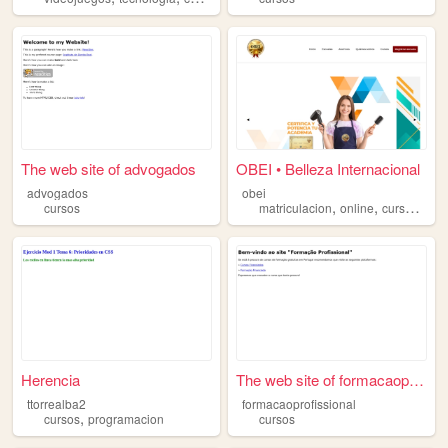
The web site of advogados
OBEI • Belleza Internacional
advogados
obei
,
,
,
cursos
matriculacion
online
cursos
inte
Herencia
The web site of formacaoprof...
ttorrealba2
formacaoprofissional
,
cursos
programacion
cursos