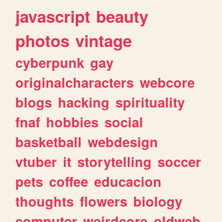
javascript
beauty
photos
vintage
cyberpunk
gay
originalcharacters
webcore
blogs
hacking
spirituality
fnaf
hobbies
social
basketball
webdesign
vtuber
it
storytelling
soccer
pets
coffee
educacion
thoughts
flowers
biology
computer
weirdcore
oldweb