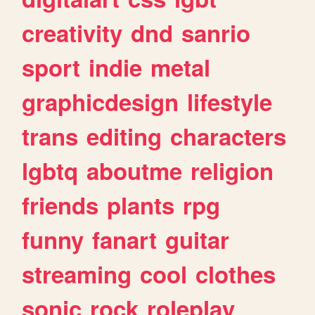
creativity
dnd
sanrio
sport
indie
metal
graphicdesign
lifestyle
trans
editing
characters
lgbtq
aboutme
religion
friends
plants
rpg
funny
fanart
guitar
streaming
cool
clothes
sonic
rock
roleplay