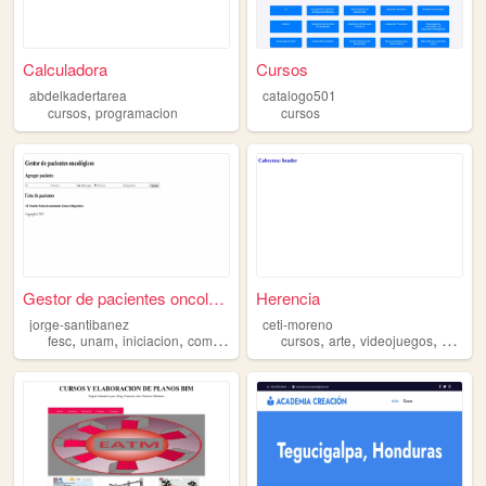
Calculadora
Cursos
abdelkadertarea
catalogo501
,
cursos
programacion
cursos
Gestor de pacientes oncológi...
Herencia
jorge-santibanez
ceti-moreno
,
,
,
,
,
,
,
fesc
unam
iniciacion
computacion
cursos
cursos
arte
videojuegos
progra