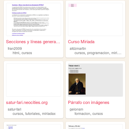
Secciones y líneas generales...
Curso Miriada
fran2009
afdzmartin
,
,
,
html
cursos
cursos
programacion
miriadax
satur-fari.neocities.org
Párrafo con imágenes
satur-fari
gelonsm
,
,
,
cursos
tutoriales
miriadax
formacion
cursos