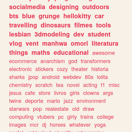
socialmedia
designing
outdoors
bts
blue
grunge
hellokitty
car
travelling
dinosaurs
filmes
tools
lesbian
3dmodeling
dev
student
vlog
vent
manhwa
omori
literatura
things
maths
educational
awesome
ecommerce
anarchism
god
transformers
electronic
stickers
cozy
theater
historia
sharks
jpop
android
webdev
80s
lolita
chemistry
scratch
tea
novel
acting
f1
misc
jesus
cafe
store
livros
girls
clowns
args
twine
deporte
mario
jazz
environment
starwars
pop
realestate
old
draw
computing
vtubers
pc
girly
trains
college
images
mcr
dj
horses
whatever
yoga