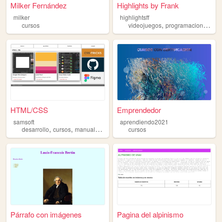
Milker Fernández
Highlights by Frank
milker
highlightsff
,
,
,
cursos
videojuegos
programacion
etc
HTML/CSS
Emprendedor
samsoft
aprendiendo2021
,
,
,
,
desarrollo
cursos
manuales
bootcamps
cursos
app
Párrafo con imágenes
Pagina del alpinismo