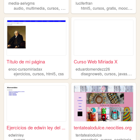
media-aelvgms
luciferfran
,
,
,
,
,
,
,
,
audio
multimedia
cursos
imagenes
video
html5
cursos
gratis
mooc
estud
Título de mi página
Curso Web Miriada X
enoc-cursomiriadax
eduardomendezz26
,
,
,
,
,
,
ejercicios
cursos
html5
css
disegnoweb
cursos
javascript
c
Ejercicios de edwin ley del ...
tentatealodulce.neocities.org
edwinley
tentatealodulce
,
,
cursos
reposteria
cursos
pasteleria