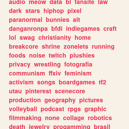
audio
meow
data
bl
fansite
law
dark
stars
hiphop
pixel
paranormal
bunnies
alt
danganronpa
bfdi
indiegames
craft
lol
swag
christianity
home
breakcore
shrine
zonelets
running
foods
noise
twitch
plushies
privacy
wrestling
fotografia
communism
ffxiv
feminism
activism
songs
boardgames
tf2
utau
pinterest
scenecore
production
geography
pictures
volleyball
podcast
rpgs
graphic
filmmaking
none
collage
robotics
death
jewelry
progamming
brasil