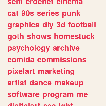
scifi
crochet
cinema
cat
90s
series
punk
graphics
diy
3d
football
goth
shows
homestuck
psychology
archive
comida
commissions
pixelart
marketing
artist
dance
makeup
software
program
me
digitalart
css
lgbt