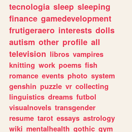
tecnologia
sleep
sleeping
finance
gamedevelopment
frutigeraero
interests
dolls
autism
other
profile
all
television
libros
vampires
knitting
work
poems
fish
romance
events
photo
system
genshin
puzzle
vr
collecting
linguistics
dreams
futbol
visualnovels
transgender
resume
tarot
essays
astrology
wiki
mentalhealth
gothic
gym