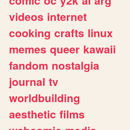
comic
oc
y2k
ai
arg
videos
internet
cooking
crafts
linux
memes
queer
kawaii
fandom
nostalgia
journal
tv
worldbuilding
aesthetic
films