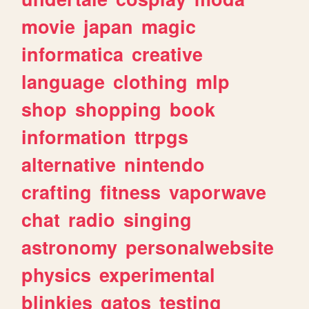
movie
japan
magic
informatica
creative
language
clothing
mlp
shop
shopping
book
information
ttrpgs
alternative
nintendo
crafting
fitness
vaporwave
chat
radio
singing
astronomy
personalwebsite
physics
experimental
blinkies
gatos
testing