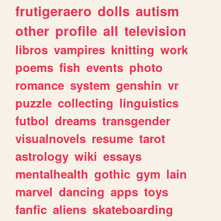
frutigeraero
dolls
autism
other
profile
all
television
libros
vampires
knitting
work
poems
fish
events
photo
romance
system
genshin
vr
puzzle
collecting
linguistics
futbol
dreams
transgender
visualnovels
resume
tarot
astrology
wiki
essays
mentalhealth
gothic
gym
lain
marvel
dancing
apps
toys
fanfic
aliens
skateboarding