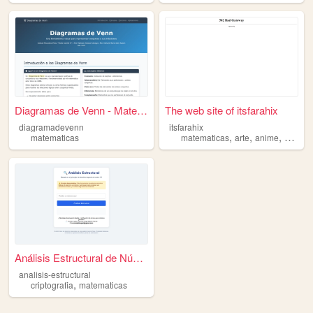
Diagramas de Venn - Matemáti...
The web site of itsfarahix
diagramadevenn
itsfarahix
,
,
,
matematicas
matematicas
arte
anime
animaci
Análisis Estructural de Núme...
analisis-estructural
,
criptografia
matematicas