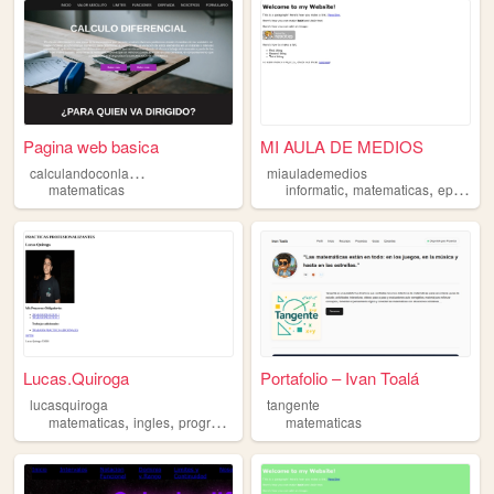
Pagina web basica
MI AULA DE MEDIOS
c
alculandoconlamente
miaulademedios
,
,
matematicas
informatic
matematicas
epanish
Lucas.Quiroga
Portafolio – Ivan Toalá
lucasquiroga
tangente
,
,
matematicas
ingles
programacion
matematicas