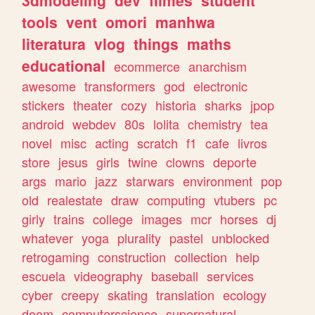
tools
vent
omori
manhwa
literatura
vlog
things
maths
educational
ecommerce
anarchism
awesome
transformers
god
electronic
stickers
theater
cozy
historia
sharks
jpop
android
webdev
80s
lolita
chemistry
tea
novel
misc
acting
scratch
f1
cafe
livros
store
jesus
girls
twine
clowns
deporte
args
mario
jazz
starwars
environment
pop
old
realestate
draw
computing
vtubers
pc
girly
trains
college
images
mcr
horses
dj
whatever
yoga
plurality
pastel
unblocked
retrogaming
construction
collection
help
escuela
videography
baseball
services
cyber
creepy
skating
translation
ecology
doom
computerscience
supernatural