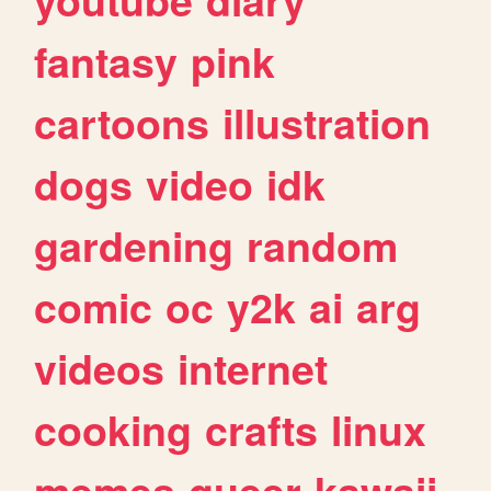
fantasy
pink
cartoons
illustration
dogs
video
idk
gardening
random
comic
oc
y2k
ai
arg
videos
internet
cooking
crafts
linux
memes
queer
kawaii