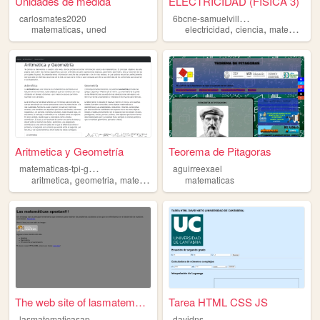
Unidades de medida
ELECTRICIDAD (FISICA 3)
6
bcne-samuelvillalpandogamino
carlosmates2020
,
,
,
matematicas
uned
electricidad
ciencia
matematicas
Aritmetica y Geometría
Teorema de Pitagoras
m
atematicas-tpi-grupo13
aguirreexael
,
,
aritmetica
geometria
matematicas
matematicas
The web site of lasmatematic...
Tarea HTML CSS JS
l
asmatematicasapestan
davidns