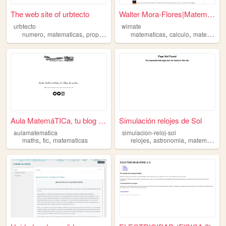
The web site of urbtecto
Walter Mora-Flores|Matemátic...
urbtecto
wimate
,
,
,
,
numero
matematicas
proporciones
matematicas
calculo
matematicasuniversitarias
Aula MatemáTICa, tu blog de ...
Simulación relojes de Sol
aulamatematica
simulacion-reloj-sol
,
,
,
,
maths
tic
matematicas
relojes
astronomia
matematicas