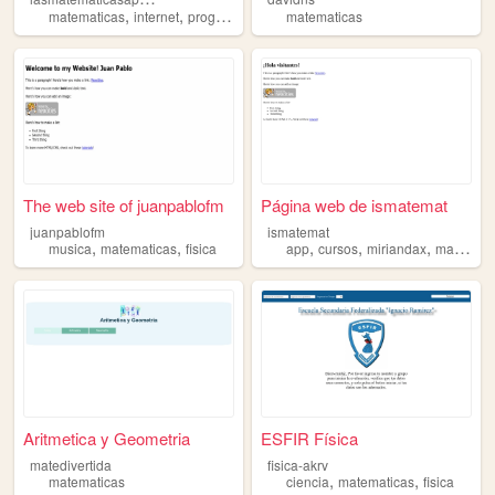
,
,
matematicas
internet
programacion
matematicas
The web site of juanpablofm
Página web de ismatemat
juanpablofm
ismatemat
,
,
,
,
,
musica
matematicas
fisica
app
cursos
miriandax
matematicas
Aritmetica y Geometria
ESFIR Física
matedivertida
fisica-akrv
,
,
matematicas
ciencia
matematicas
fisica