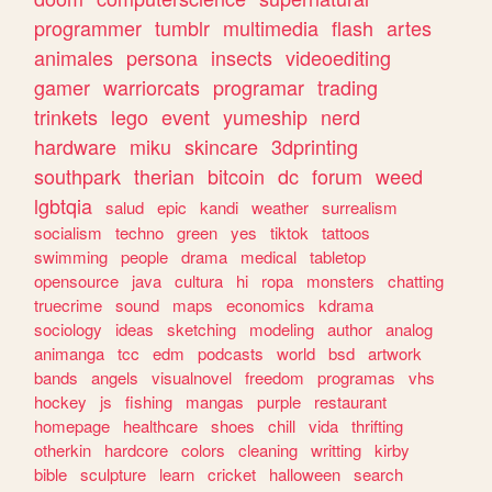
programmer
tumblr
multimedia
flash
artes
animales
persona
insects
videoediting
gamer
warriorcats
programar
trading
trinkets
lego
event
yumeship
nerd
hardware
miku
skincare
3dprinting
southpark
therian
bitcoin
dc
forum
weed
lgbtqia
salud
epic
kandi
weather
surrealism
socialism
techno
green
yes
tiktok
tattoos
swimming
people
drama
medical
tabletop
opensource
java
cultura
hi
ropa
monsters
chatting
truecrime
sound
maps
economics
kdrama
sociology
ideas
sketching
modeling
author
analog
animanga
tcc
edm
podcasts
world
bsd
artwork
bands
angels
visualnovel
freedom
programas
vhs
hockey
js
fishing
mangas
purple
restaurant
homepage
healthcare
shoes
chill
vida
thrifting
otherkin
hardcore
colors
cleaning
writting
kirby
bible
sculpture
learn
cricket
halloween
search