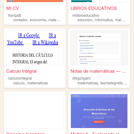
MI CV
LIBROS EDUCATIVOS
frangatti
milibroeducativo
,
,
,
,
contador
economia
matematicas
educcion
informatica
matematicas
Calculo Integral
Notas de matemáticas — Diego...
calculointegral
diegoligani
,
,
,
calculo
matematicas
matematicas
teoriadegraficas
te
Ciencia e Ingeniería
MathHub - Explorando el Univ...