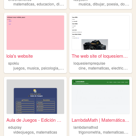
,
,
,
,
,
,
matematicas
educacion
diversion
musica
dibujar
poesia
dormir
m
lola's website
The web site of loquesiempre...
spokiu
loquesiemprequise
,
,
,
,
,
,
,
juegos
musica
psicologia
matematicas
cine
etc
matematicas
electrica
liter
Aula de Juegos - Edición Esp...
LambdaMath | Matemáticas par...
eduplay
lambdamathxd
,
,
,
videojuegos
matematicas
trigonometria
matematicas
secun