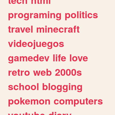
programing
politics
travel
minecraft
videojuegos
gamedev
life
love
retro
web
2000s
school
blogging
pokemon
computers
youtube
diary