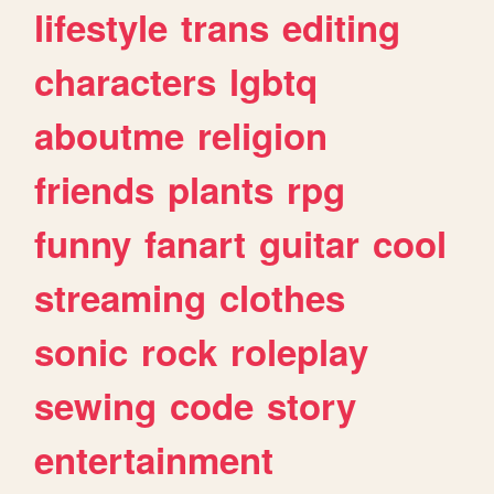
lifestyle
trans
editing
characters
lgbtq
aboutme
religion
friends
plants
rpg
funny
fanart
guitar
cool
streaming
clothes
sonic
rock
roleplay
sewing
code
story
entertainment