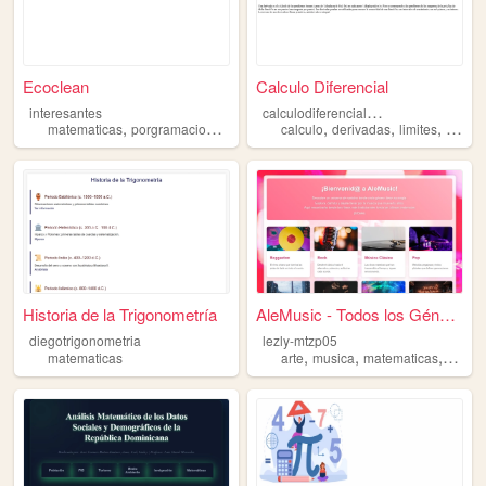
Ecoclean
Calculo Diferencial
c
alculodiferencialcbtis65
interesantes
,
,
,
,
,
,
,
matematicas
porgramacion
algoritmos
calculo
bici
naturaleza
derivadas
limites
diferen
Historia de la Trigonometría
AleMusic - Todos los Géneros
diegotrigonometria
lezly-mtzp05
,
,
,
matematicas
arte
musica
matematicas
salud