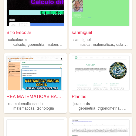
Sitio Escolar
sanmiguel
calculocxm
sanmiguel
,
,
,
,
calculo
geometria
matematicas
musica
matematicas
estadistica
REA MATEMATICAS BASICAS HILD...
Plantas
reamatematicashilda
jcraton-ds
,
,
,
matematicas
tecnologia
geometria
trigonometria
matemat