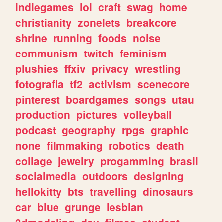
indiegames
lol
craft
swag
home
christianity
zonelets
breakcore
shrine
running
foods
noise
communism
twitch
feminism
plushies
ffxiv
privacy
wrestling
fotografia
tf2
activism
scenecore
pinterest
boardgames
songs
utau
production
pictures
volleyball
podcast
geography
rpgs
graphic
none
filmmaking
robotics
death
collage
jewelry
progamming
brasil
socialmedia
outdoors
designing
hellokitty
bts
travelling
dinosaurs
car
blue
grunge
lesbian
3dmodeling
dev
filmes
student