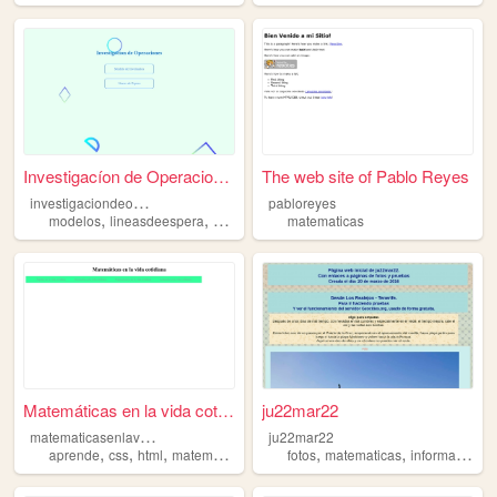
Investigacíon de Operaciones
The web site of Pablo Reyes
i
nvestigaciondeoperaciones
pabloreyes
,
,
,
modelos
lineasdeespera
modelosdeinventarios
matematicas
matematicas
Matemáticas en la vida cotid...
ju22mar22
m
atematicasenlavidacotidiana1
ju22mar22
,
,
,
,
,
,
aprende
css
html
matematicas
fotos
matematicas
informatica
v