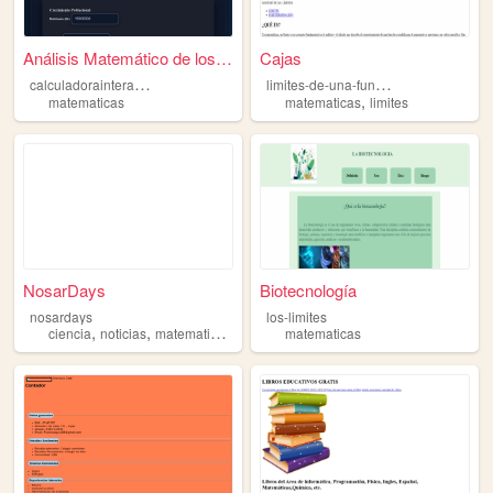
Análisis Matemático de los D...
Cajas
c
alculadorainteractiva
l
imites-de-una-funcion
,
matematicas
matematicas
limites
NosarDays
Biotecnología
nosardays
los-limites
,
,
,
ciencia
noticias
matematicas
fisica
matematicas