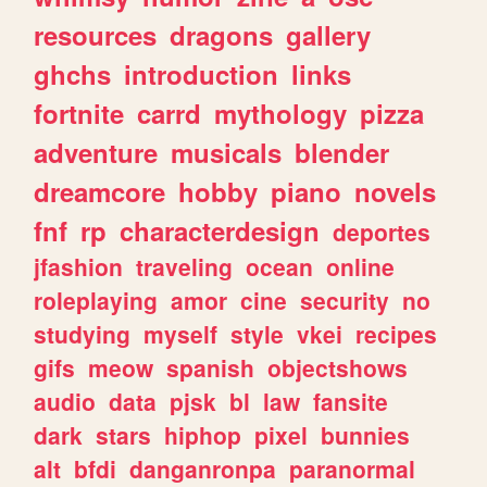
resources
dragons
gallery
ghchs
introduction
links
fortnite
carrd
mythology
pizza
adventure
musicals
blender
dreamcore
hobby
piano
novels
fnf
rp
characterdesign
deportes
jfashion
traveling
ocean
online
roleplaying
amor
cine
security
no
studying
myself
style
vkei
recipes
gifs
meow
spanish
objectshows
audio
data
pjsk
bl
law
fansite
dark
stars
hiphop
pixel
bunnies
alt
bfdi
danganronpa
paranormal