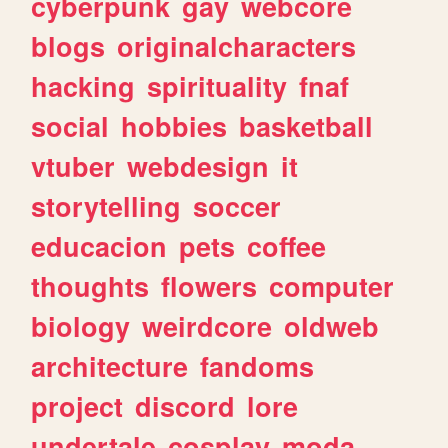
cyberpunk
gay
webcore
blogs
originalcharacters
hacking
spirituality
fnaf
social
hobbies
basketball
vtuber
webdesign
it
storytelling
soccer
educacion
pets
coffee
thoughts
flowers
computer
biology
weirdcore
oldweb
architecture
fandoms
project
discord
lore
undertale
cosplay
moda