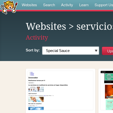
Websites
Search
Activity
Learn
Support U
Websites
> servicio
Activity
Sort by: