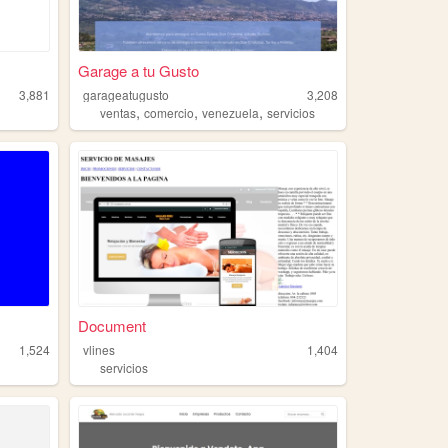
Garage a tu Gusto
3,881
garageatugusto
3,208
,
,
,
ventas
comercio
venezuela
servicios
Document
1,524
vlines
1,404
servicios