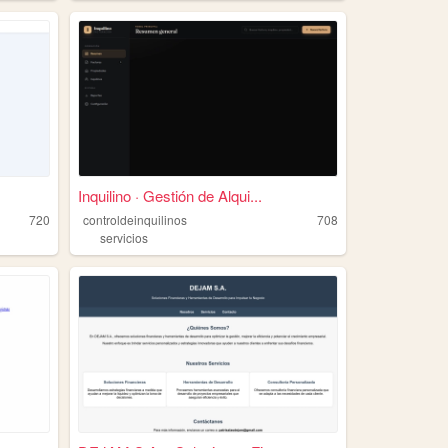
Inquilino · Gestión de Alqui...
720
controldeinquilinos
708
servicios