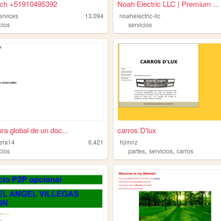
ech +51910495392
Noah Electric LLC | Premium ...
ervices
13,094
noahelectric-llc
cios
servicios
ra global de un doc...
carros D'lux
rera14
6,421
hjimnz
,
,
cios
partes
servicios
carros