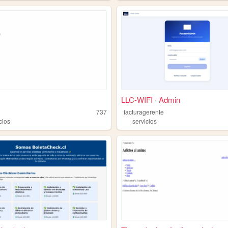
LLC-WIFI · Admin
737
facturagerente
cios
servicios