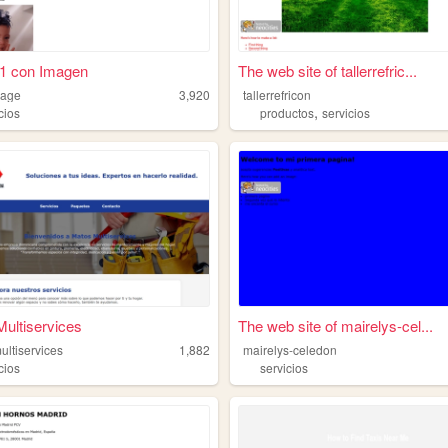
 1 con Imagen
The web site of tallerrefric...
age
3,920
tallerrefricon
,
cios
productos
servicios
ultiservices
The web site of mairelys-cel...
ultiservices
1,882
mairelys-celedon
cios
servicios