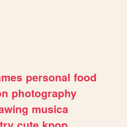
ames
personal
food
on
photography
awing
musica
try
cute
kpop