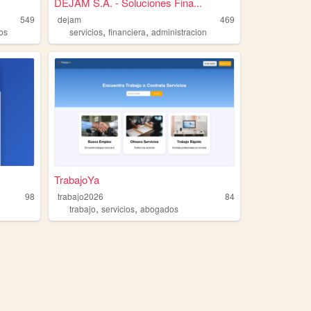
DEJAM S.A. - Soluciones Fina...
549
dejam
469
,
,
ios
servicios
financiera
administracion
TrabajoYa
98
trabajo2026
84
,
,
trabajo
servicios
abogados