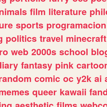
nimals
film
literature
phi
ure
sports
programacion
g
politics
travel
minecraft
ro
web
2000s
school
blo
diary
fantasy
pink
cartoo
random
comic
oc
y2k
ai
memes
queer
kawaii
fan
ing
aesthetic
films
webc