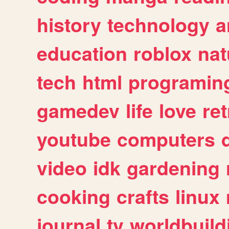
history
technology
a
education
roblox
nat
tech
html
programin
gamedev
life
love
ret
youtube
computers
video
idk
gardening
cooking
crafts
linux
journal
tv
worldbuild