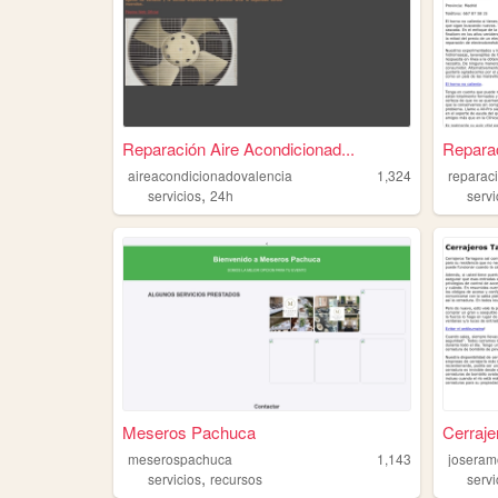
Reparación Aire Acondicionad...
Repara
aireacondicionadovalencia
1,324
reparac
,
servicios
24h
servi
Meseros Pachuca
Cerraje
meserospachuca
1,143
joseram
,
servicios
recursos
servi