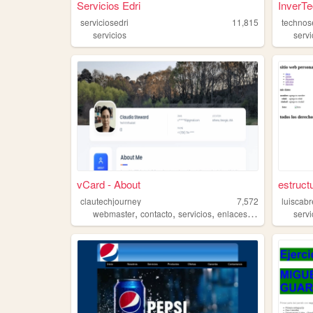
Servicios Edri
InverT
serviciosedri
11,815
technos
servicios
servi
vCard - About
estructu
clautechjourney
7,572
luiscab
,
,
,
,
webmaster
contacto
servicios
enlaces
paginas
servi