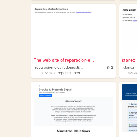
The web site of reparacion-e...
stanez
r
eparacion-electrodomesticos
842
stanez
,
servicios
reparaciones
servi