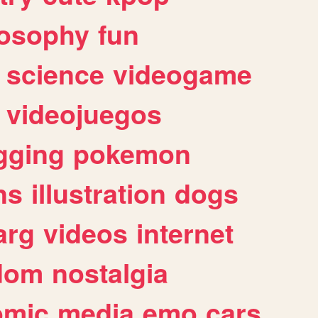
losophy
fun
science
videogame
videojuegos
gging
pokemon
ns
illustration
dogs
arg
videos
internet
dom
nostalgia
omic
media
emo
cars