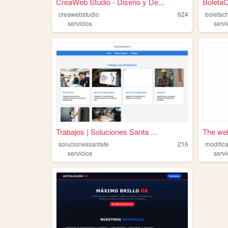
CreaWeb Studio - Diseño y De...
BoletaC
creawebstudio
624
boletac
servicios
servi
Trabajos | Soluciones Santa ...
The web
solucionessantafe
216
servicios
servi