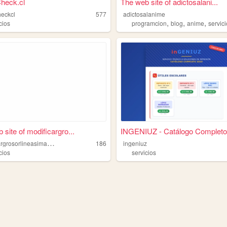
heck.cl
The web site of adictosalani...
heckcl
577
adictosalanime
,
,
,
cios
programcion
blog
anime
servic
 site of modificargro...
INGENIUZ - Catálogo Completo
m
odificargrosorlineasimagen
186
ingeniuz
cios
servicios