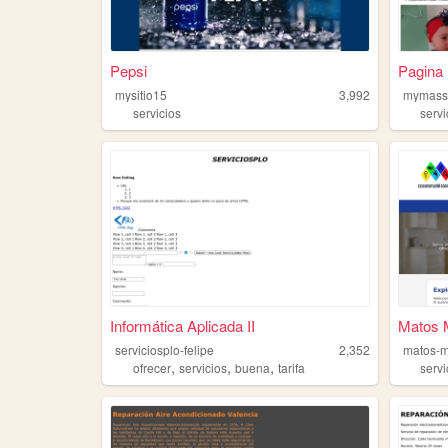
Pepsi
Pagina
mysitio15
3,992
mymass
servicios
servi
Informática Aplicada II
Matos M
serviciosplo-felipe
2,352
matos-m
,
,
,
ofrecer
servicios
buena
tarifa
servi