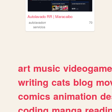
Autolavado RR | Maracaibo
autolavadorr
70
servicios
art
music
videogam
writing
cats
blog
mov
comics
animation
de
coding
manga
readi