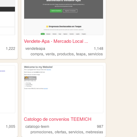
Vendete-Apa - Mercado Local ...
1,222
vendeteapa
1,148
,
,
,
,
compra
venta
productos
teapa
servicios
Catologo de convenios TEEMICH
1,005
catalogo-teem
987
,
,
,
promociones
ofertas
servicios
mebresias