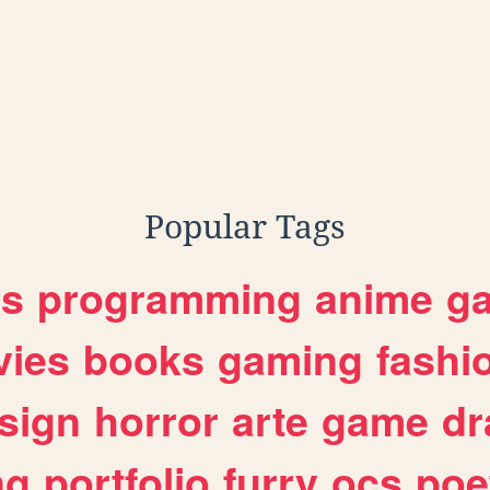
Popular Tags
es
programming
anime
g
ies
books
gaming
fashi
sign
horror
arte
game
dr
ng
portfolio
furry
ocs
poe