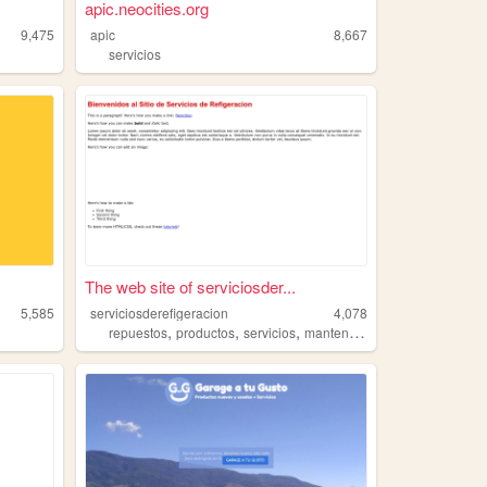
apic.neocities.org
9,475
apic
8,667
servicios
The web site of serviciosder...
5,585
serviciosderefigeracion
4,078
,
,
,
repuestos
productos
servicios
mantenimiento