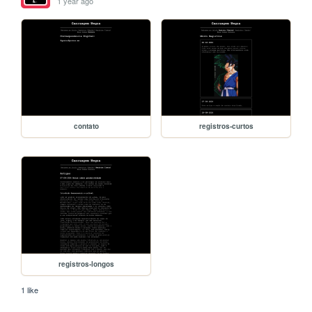
1 year ago
contato
registros-curtos
registros-longos
1 like