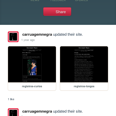
Share
carruagemnegra
updated their site.
1 year ago
registros-curtos
registros-longos
1 like
carruagemnegra
updated their site.