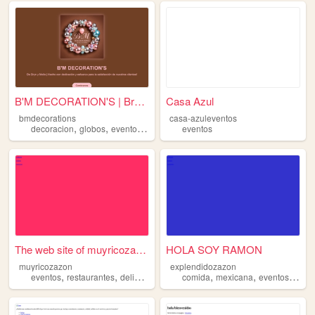
B'M DECORATION'S | Bryn & Mo...
Casa Azul
bmdecorations
casa-azuleventos
,
,
,
,
decoracion
globos
eventos
fiestas
arreglos
eventos
The web site of muyricozazon
HOLA SOY RAMON
muyricozazon
explendidozazon
,
,
,
,
,
,
,
eventos
restaurantes
delicioso
comida
comida
sociales
mexicana
eventos
postr