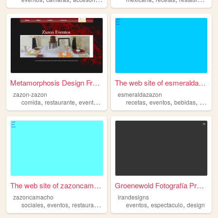
Metamorphosis Design Free Cs...
The web site of esmeraldazaz...
zazon-zazon
esmeraldazazon
,
,
,
,
,
,
,
comida
restaurante
eventos
bebidas
recetas
recetas
eventos
bebidas
restau
The web site of zazoncamacho
Groenewold Fotografía Profes...
zazoncamacho
irandesigns
,
,
,
,
,
,
sociales
eventos
restaurantes
bebidas
eventos
comidas
espectaculo
design