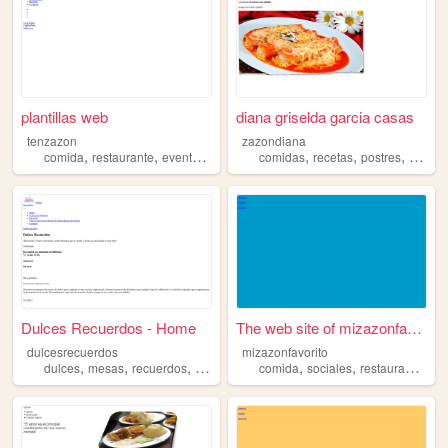
plantillas web
diana griselda garcia casas
tenzazon
zazondiana
,
,
,
,
,
,
,
comida
restaurante
eventos
bebidas
comidas
recetas
recetas
postres
bebida
Dulces Recuerdos - Home
The web site of mizazonfavor...
dulcesrecuerdos
mizazonfavorito
,
,
,
,
,
,
,
dulces
mesas
recuerdos
eventos
fiestas
comida
sociales
restaurante
ev