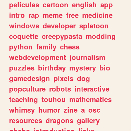
peliculas
cartoon
english
app
intro
rap
meme
free
medicine
windows
developer
splatoon
coquette
creepypasta
modding
python
family
chess
webdevelopment
journalism
puzzles
birthday
mystery
bio
gamedesign
pixels
dog
popculture
robots
interactive
teaching
touhou
mathematics
whimsy
humor
zine
a
osc
resources
dragons
gallery
ghchs
introduction
links