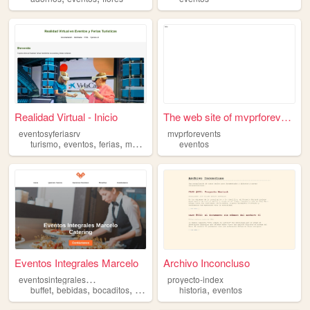
Realidad Virtual - Inicio
The web site of mvprforevents
eventosyferiasrv
mvprforevents
,
,
,
turismo
eventos
ferias
metaverso
eventos
Eventos Integrales Marcelo
Archivo Inconcluso
e
ventosintegralesmarcelo
proyecto-index
,
,
,
,
,
buffet
bebidas
bocaditos
mozos
eventos
historia
eventos