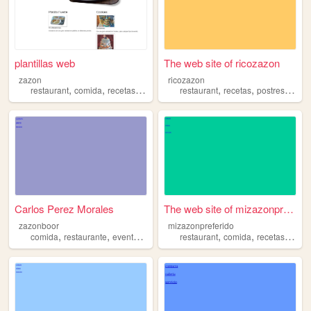
plantillas web
The web site of ricozazon
zazon
ricozazon
,
,
,
,
,
,
,
restaurant
comida
recetas
eventos
postres
restaurant
recetas
postres
even
Carlos Perez Morales
The web site of mizazonprefe...
zazonboor
mizazonpreferido
,
,
,
,
,
,
,
comida
restaurante
eventos
recetas
restaurant
bebidas
comida
recetas
even