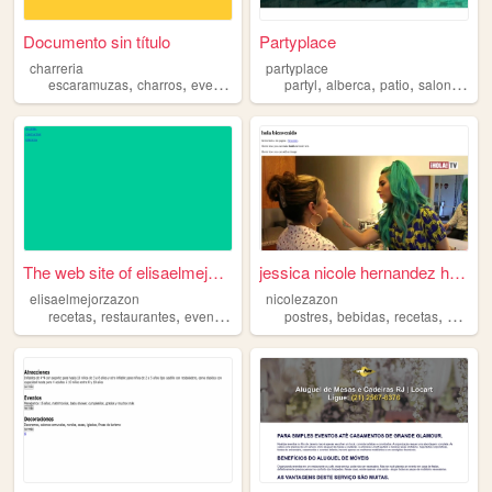
Documento sin título
Partyplace
charreria
partyplace
,
,
,
,
,
,
escaramuzas
charros
eventos
partyl
alberca
patio
salon
even
The web site of elisaelmejor...
jessica nicole hernandez her...
elisaelmejorzazon
nicolezazon
,
,
,
,
,
,
recetas
restaurantes
eventos
comidas
postres
bebidas
recetas
evento