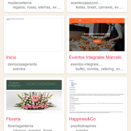
a
zambujaepizzolante
myjdecoeterna
,
,
,
,
,
,
regalos
rosas
eternas
eventos
festas
brasil
carnaval
eventos
Inicio
Eventos Integrales Marcelo
e
ventos-integrales-marcelo
democasagerardo
,
,
,
eventos
buffet
comida
catering
eventos
Floreria
Happines&Co
floreriagardenia
practicahapines
,
,
adornos
eventos
flores
eventos