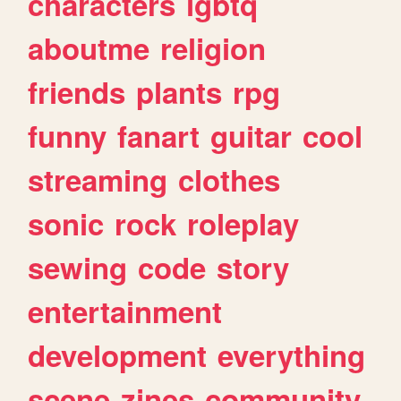
characters
lgbtq
aboutme
religion
friends
plants
rpg
funny
fanart
guitar
cool
streaming
clothes
sonic
rock
roleplay
sewing
code
story
entertainment
development
everything
scene
zines
community