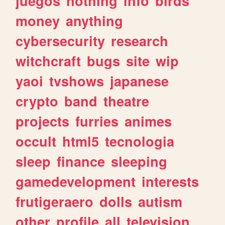
juegos
nothing
info
birds
money
anything
cybersecurity
research
witchcraft
bugs
site
wip
yaoi
tvshows
japanese
crypto
band
theatre
projects
furries
animes
occult
html5
tecnologia
sleep
finance
sleeping
gamedevelopment
interests
frutigeraero
dolls
autism
other
profile
all
television