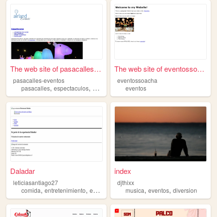
The web site of pasacalles-e...
The web site of eventossoacha
pasacalles-eventos
eventossoacha
,
,
pasacalles
espectaculos
eventos
eventos
Daladar
index
leticiasantiago27
djthixx
,
,
,
,
comida
entretenimiento
eventos
musica
eventos
diversion