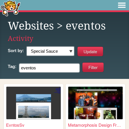
Websites
> eventos
Activity
Sort by:
Tag:
EvntosSv
Metamorphosis Design Free Cs...