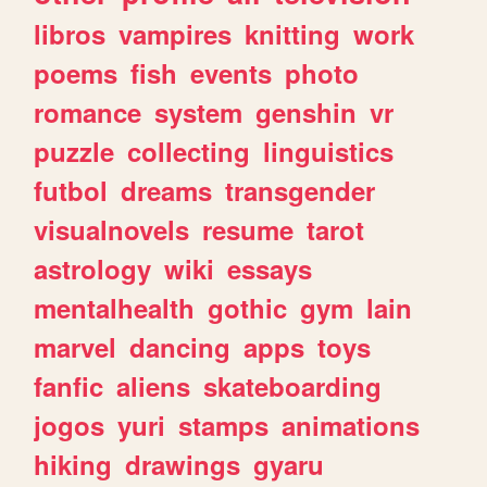
libros
vampires
knitting
work
poems
fish
events
photo
romance
system
genshin
vr
puzzle
collecting
linguistics
futbol
dreams
transgender
visualnovels
resume
tarot
astrology
wiki
essays
mentalhealth
gothic
gym
lain
marvel
dancing
apps
toys
fanfic
aliens
skateboarding
jogos
yuri
stamps
animations
hiking
drawings
gyaru