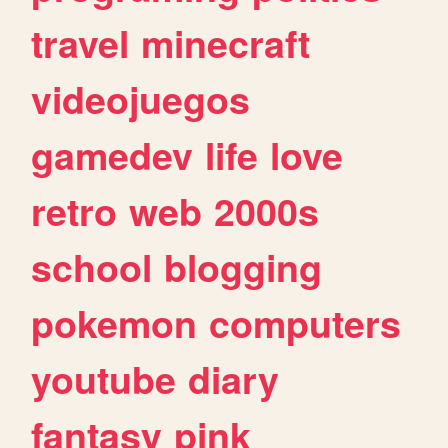
travel
minecraft
videojuegos
gamedev
life
love
retro
web
2000s
school
blogging
pokemon
computers
youtube
diary
fantasy
pink