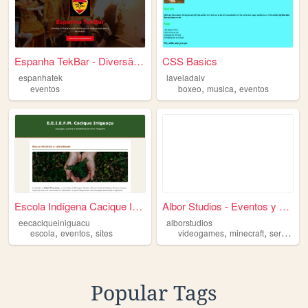
Espanha TekBar - Diversão & ...
CSS Basics
espanhatek
laveladaiv
,
,
eventos
boxeo
musica
eventos
Escola Indígena Cacique Inig...
Albor Studios - Eventos y Se...
eecaciqueiniguacu
alborstudios
,
,
,
,
,
escola
eventos
sites
videogames
minecraft
series
ev
Popular Tags