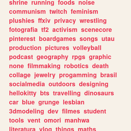
shrine
running
foods
noise
communism
twitch
feminism
plushies
ffxiv
privacy
wrestling
fotografia
tf2
activism
scenecore
pinterest
boardgames
songs
utau
production
pictures
volleyball
podcast
geography
rpgs
graphic
none
filmmaking
robotics
death
collage
jewelry
progamming
brasil
socialmedia
outdoors
designing
hellokitty
bts
travelling
dinosaurs
car
blue
grunge
lesbian
3dmodeling
dev
filmes
student
tools
vent
omori
manhwa
literatura
vlog
things
maths