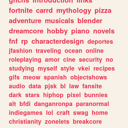
fortnite
carrd
mythology
pizza
adventure
musicals
blender
dreamcore
hobby
piano
novels
fnf
rp
characterdesign
deportes
jfashion
traveling
ocean
online
roleplaying
amor
cine
security
no
studying
myself
style
vkei
recipes
gifs
meow
spanish
objectshows
audio
data
pjsk
bl
law
fansite
dark
stars
hiphop
pixel
bunnies
alt
bfdi
danganronpa
paranormal
indiegames
lol
craft
swag
home
christianity
zonelets
breakcore