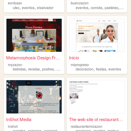
evntossv
buenzazon
,
,
,
,
,
utec
eventos
elsalvador
eventos
comida
pasteles
banqu
Metamorphosis Design Free Cs...
Inicio
myzazon
miprogreso
,
,
,
,
,
,
bebidas
recetas
postres
eventos
comidas
decoracion
fiestas
eventos
InShot Media
The web site of restaurantem...
inshot
restaurantemizazon
,
,
,
,
,
,
eventos
camaras
accesorios
fotografia
mexicana
recetas
restaurante
e