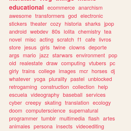
educational
ecommerce
anarchism
awesome
transformers
god
electronic
stickers
theater
cozy
historia
sharks
jpop
android
webdev
80s
lolita
chemistry
tea
novel
misc
acting
scratch
f1
cafe
livros
store
jesus
girls
twine
clowns
deporte
args
mario
jazz
starwars
environment
pop
old
realestate
draw
computing
vtubers
pc
girly
trains
college
images
mcr
horses
dj
whatever
yoga
plurality
pastel
unblocked
retrogaming
construction
collection
help
escuela
videography
baseball
services
cyber
creepy
skating
translation
ecology
doom
computerscience
supernatural
programmer
tumblr
multimedia
flash
artes
animales
persona
insects
videoediting