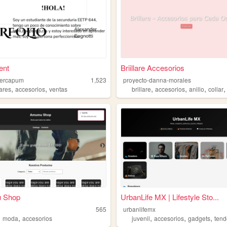
ent
Briillare Accesorios
dercapum
1,523
proyecto-danna-morales
,
,
,
,
,
lares
accesorios
ventas
brillare
accesorios
anillo
collar
 Shop
UrbanLife MX | Lifestyle Sto...
565
urbanlifemx
,
,
,
,
,
moda
accesorios
juvenil
accesorios
gadgets
tend