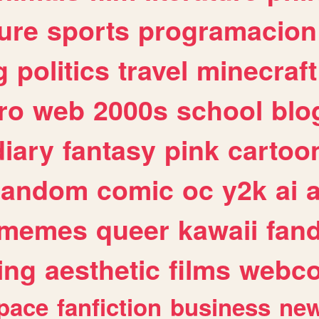
ure
sports
programacion
g
politics
travel
minecraft
ro
web
2000s
school
blo
diary
fantasy
pink
cartoo
random
comic
oc
y2k
ai
memes
queer
kawaii
fan
ing
aesthetic
films
webc
pace
fanfiction
business
ne