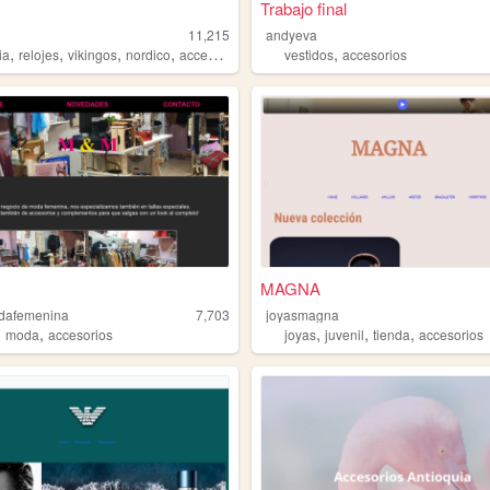
Trabajo final
11,215
andyeva
,
,
,
,
,
ia
relojes
vikingos
nordico
accesorios
vestidos
accesorios
MAGNA
afemenina
7,703
joyasmagna
,
,
,
,
,
moda
accesorios
joyas
juvenil
tienda
accesorios