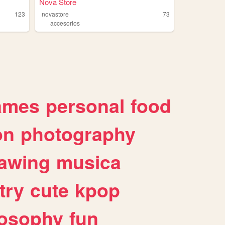
Nova Store
123
novastore
73
accesorios
ames
personal
food
on
photography
awing
musica
try
cute
kpop
losophy
fun