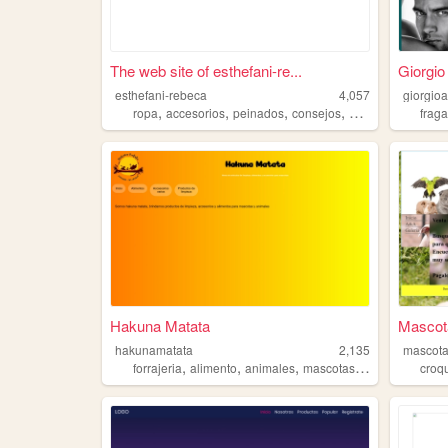
The web site of esthefani-re...
Giorgi
esthefani-rebeca
4,057
giorgio
,
,
,
,
ropa
accesorios
peinados
consejos
maquillaje
frag
Hakuna Matata
Mascot
hakunamatata
2,135
mascot
,
,
,
,
forrajeria
alimento
animales
mascotas
accesorios
croq