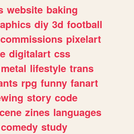
s
website
baking
raphics
diy
3d
football
commissions
pixelart
e
digitalart
css
metal
lifestyle
trans
ants
rpg
funny
fanart
ewing
story
code
cene
zines
languages
comedy
study