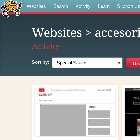
Websites
Search
Activity
Learn
Support U
Websites
> accesor
Activity
Sort by: