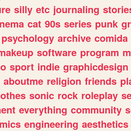
ure
silly
etc
journaling
storie
inema
cat
90s
series
punk
g
psychology
archive
comida
makeup
software
program
m
io
sport
indie
graphicdesign
aboutme
religion
friends
pl
lothes
sonic
rock
roleplay
s
ent
everything
community
s
mics
engineering
aesthetics