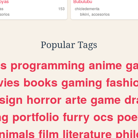
oyas
Bubulubu
yas
153
chicledementa
,
sorios
bikini
accesorios
Popular Tags
es
programming
anime
g
ies
books
gaming
fashi
sign
horror
arte
game
dr
ng
portfolio
furry
ocs
poe
nimals
film
literature
phi