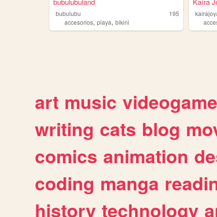
bubulubuland
Kaïra J
bubulubu
195
kairajo
,
,
accesorios
playa
bikini
acce
art
music
videogam
writing
cats
blog
mov
comics
animation
de
coding
manga
readi
history
technology
a