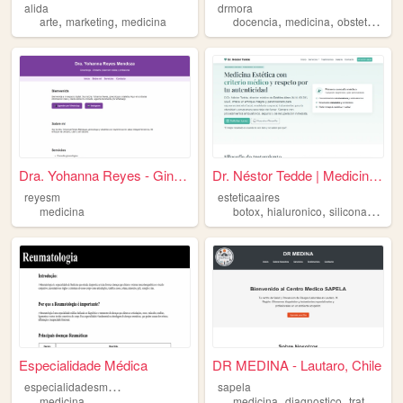
alida
drmora
,
,
,
,
,
arte
marketing
medicina
docencia
medicina
obstetricia
i
Dra. Yohanna Reyes - Ginecól...
Dr. Néstor Tedde | Medicina ...
reyesm
esteticaaires
,
,
,
medicina
botox
hialuronico
silicona
medic
Especialidade Médica
DR MEDINA - Lautaro, Chile
e
specialidadesmedicas
sapela
,
,
medicina
medicina
diagnostico
tratamiento