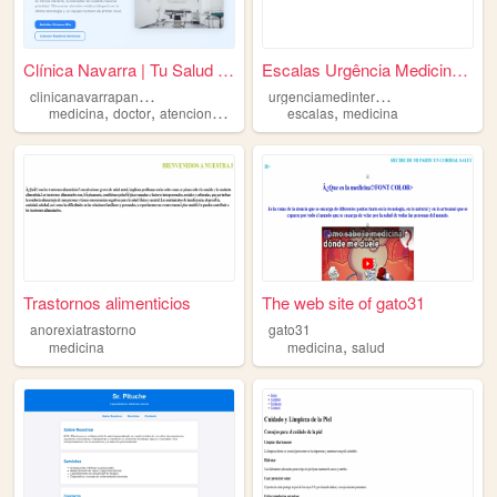
Clínica Navarra | Tu Salud e...
Escalas Urgência Medicina In...
c
linicanavarrapanama
u
rgenciamedinternaulsam2
,
,
,
,
,
medicina
doctor
atencionmedica
chame
escalas
coronado
medicina
Trastornos alimenticios
The web site of gato31
anorexiatrastorno
gato31
,
medicina
medicina
salud