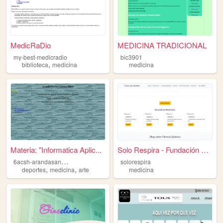
MedicRaDio
MEDICINA TRADICIONAL
my-best-medicradio
bic3901
,
biblioteca
medicina
medicina
Materia: "Informatica Aplic...
Solo Respira - Fundación Fib...
6
acsh-arandasanchezzuharamaria
solorespira
,
,
deportes
medicina
arte
medicina