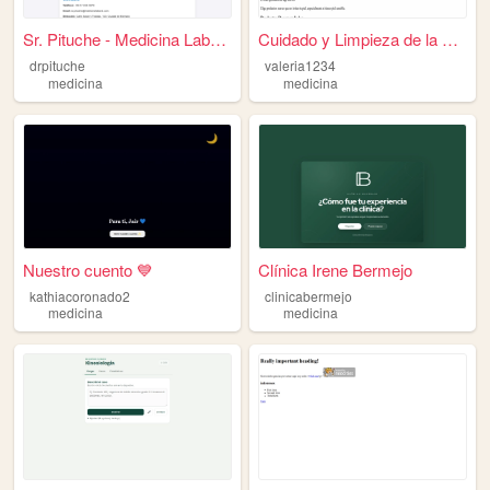
Sr. Pituche - Medicina Labor...
Cuidado y Limpieza de la Piel
drpituche
valeria1234
medicina
medicina
Nuestro cuento 💙
Clínica Irene Bermejo
kathiacoronado2
clinicabermejo
medicina
medicina