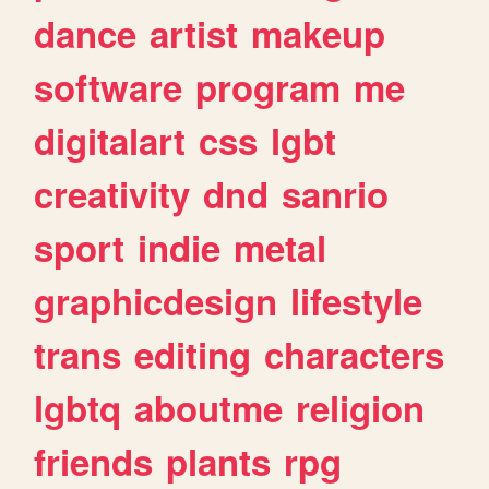
dance
artist
makeup
software
program
me
digitalart
css
lgbt
creativity
dnd
sanrio
sport
indie
metal
graphicdesign
lifestyle
trans
editing
characters
lgbtq
aboutme
religion
friends
plants
rpg