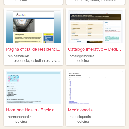
Página oficial de Residenci...
Catálogo Interativo – Medica...
resicamaleon
catalogomedical
,
,
,
,
residencia
estudiantes
vivir
estudiar
medicina
medicina
Hormone Health - Enciclopedi...
Mediclopedia
hormonehealth
mediclopedia
medicina
medicina