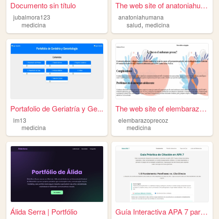
Documento sin título
The web site of anatoniahuma...
jubalmora123
anatoniahumana
,
medicina
salud
medicina
Portafolio de Geriatría y Ge...
The web site of elembarazopr...
lm13
elembarazoprecoz
medicina
medicina
Álida Serra | Portfólio
Guía Interactiva APA 7 para ...