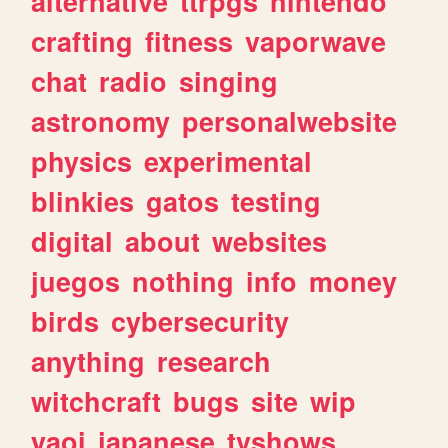
alternative
ttrpgs
nintendo
crafting
fitness
vaporwave
chat
radio
singing
astronomy
personalwebsite
physics
experimental
blinkies
gatos
testing
digital
about
websites
juegos
nothing
info
money
birds
cybersecurity
anything
research
witchcraft
bugs
site
wip
yaoi
japanese
tvshows