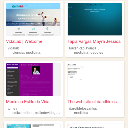
VidaLab | Welcome
Tapia Vargas Mayra Jessica
6
acsh-tapiavargasmayrajessica
vidalab
,
,
,
ciencia
medicina
medicina
depotes
Medicina Estilo de Vida
The web site of darelldeloss...
tdmev
darelldelossantos
,
,
,
softwarelibre
estilodevida
medicina
espiritualidad
medicina