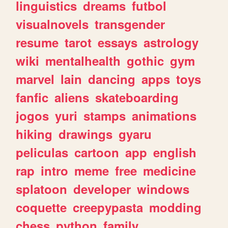
linguistics
dreams
futbol
visualnovels
transgender
resume
tarot
essays
astrology
wiki
mentalhealth
gothic
gym
marvel
lain
dancing
apps
toys
fanfic
aliens
skateboarding
jogos
yuri
stamps
animations
hiking
drawings
gyaru
peliculas
cartoon
app
english
rap
intro
meme
free
medicine
splatoon
developer
windows
coquette
creepypasta
modding
chess
python
family