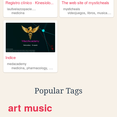
Registro clínico · Kinesiolo...
The web site of mysticheals
l
autivelazcopacientes01
mysticheals
,
,
,
medicina
videojuegos
libros
musica
mate
Indice
medacademy
,
,
,
,
medicina
pharmacology
medicalenglish
teaching
medicalteachers
Popular Tags
art
music