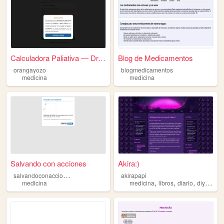
Calculadora Paliativa — Dr. ...
Blog de Medicamentos
orangayozo
blogmedicamentos
medicina
medicina
Salvando con acciones
Akira:)
s
alvandoconacciones
akirapapi
,
,
,
,
medicina
medicina
libros
diario
diy
imag