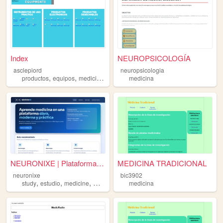
Index
NEUROPSICOLOGÍA
asclepiord
neuropsicologia
,
,
,
,
productos
equipos
medicina
ventas
medicina
electronicos
NEURONIXE | Plataforma educa...
MEDICINA TRADICIONAL
neuronixe
bic3902
,
,
,
,
study
estudio
medicine
medical
medicina
medicina