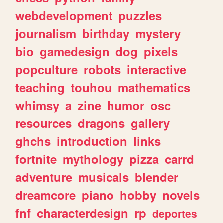
webdevelopment
puzzles
journalism
birthday
mystery
bio
gamedesign
dog
pixels
popculture
robots
interactive
teaching
touhou
mathematics
whimsy
a
zine
humor
osc
resources
dragons
gallery
ghchs
introduction
links
fortnite
mythology
pizza
carrd
adventure
musicals
blender
dreamcore
piano
hobby
novels
fnf
characterdesign
rp
deportes