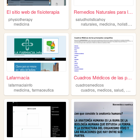
El sitio web de fisioterapia
Remedios Naturales para la A...
physiotherapy
saludholisticahoy
,
,
,
medicina
naturales
medicina
holistica
artr
Lafarmacia
Cuadros Médicos de las princ...
lafarmaciainfo
cuadrosmedicos
,
,
,
,
medicina
farmaceutica
cuadros
medicos
salud
medicin