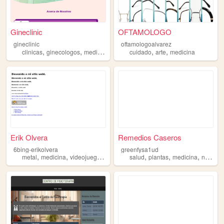
Gineclinic
OFTAMOLOGO
gineclinic
oftamologoalvarez
,
,
,
,
clinicas
ginecologos
medicina
cuidado
arte
medicina
Erik Olvera
Remedios Caseros
6bing-erikolvera
greenfysa1ud
,
,
,
,
,
,
metal
medicina
videojuegos
anime
salud
plantas
medicina
natural