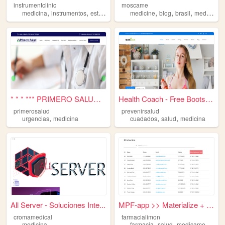
instrumentclinic
moscame
,
,
,
,
,
medicina
instrumentos
estudios
medicine
blog
brasil
medicina
* * * *** PRIMERO SALUD - Me...
Health Coach - Free Bootstra...
primerosalud
prevenirsalud
,
,
,
urgencias
medicina
cuadados
salud
medicina
All Server - Soluciones Inte...
MPF-app >> Materialize + Ang...
cromamedical
farmacialimon
,
,
,
medicina
farmacia
salud
medicamentos
p