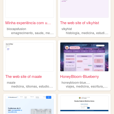
Minha experiência com uma ro...
The web site of vikyhist
biocapsfusion
vikyhist
,
,
,
,
,
,
emagrecimento
saude
medicina
bemestar
histologia
beleza
medicina
estudiantes
The web site of maale
HoneyBloom-Blueberry
h
oneybloom-blueberry
maale
,
,
,
,
,
,
,
,
medicina
idiomas
estudio
ejercicio
anime
viajes
medicina
escritura
arte
c