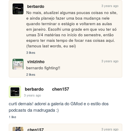
3 years ago
berbardo
No mais, atualizei algumas poucas coisas no site, 
e ainda planejo fazer uma boa mudança nele 
quando terminar o estágio e voltarem as aulas 
em janeiro. Escolhi uma grade em que vou ter só 
umas 3/4 matérias no início do semestre, então 
espero ter mais tempo de focar nas coisas aqui. 
(famous last words, eu sei)
3 likes
3 years ago
vinizinho
bernardo fighting!!
2 likes
berbardo
chen157
3 years ago
curti demais! adorei a galeria do GMod e o estilo dos 
podcasts da madrugada :)
1 like
3 years ago
chen157