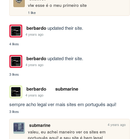
vlw esse é o meu primeiro site
1 like
berbardo
updated their site.
4 years ago
4 likes
berbardo
updated their site.
4 years ago
3 likes
berbardo
submarine
4 years ago
sempre acho legal ver mais sites em português aqui!
3 likes
4 years ago
submarine
valeu, eu achei maneiro ver os sites em 
português aqui! e seu site é bem legal