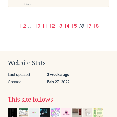
2 likes
1
2
…
10
11
12
13
14
15
17
18
16
Website Stats
Last updated
2 weeks ago
Created
Feb 27, 2022
This site follows