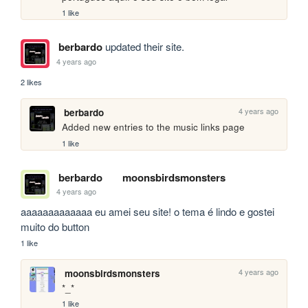
1 like
berbardo
updated their site.
4 years ago
2 likes
4 years ago
berbardo
Added new entries to the music links page
1 like
berbardo
moonsbirdsmonsters
4 years ago
aaaaaaaaaaaaa eu amei seu site! o tema é lindo e gostei 
muito do button
1 like
4 years ago
moonsbirdsmonsters
*_* 
1 like