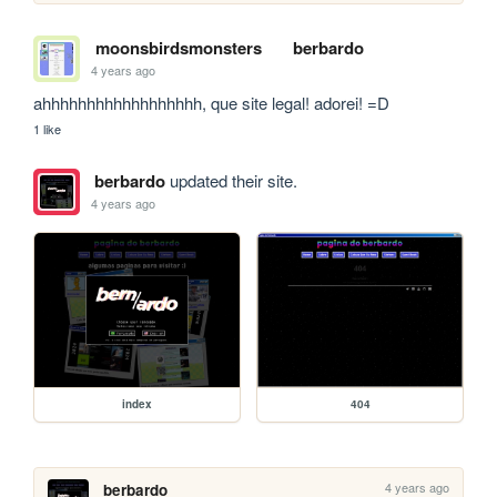
moonsbirdsmonsters
berbardo
4 years ago
ahhhhhhhhhhhhhhhhhh, que site legal! adorei! =D
1 like
berbardo
updated their site.
4 years ago
index
404
4 years ago
berbardo