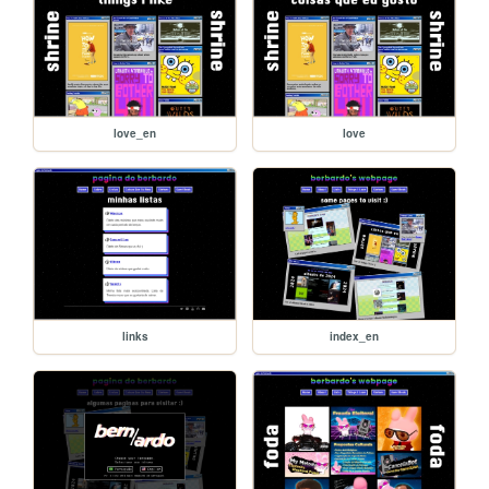
love_en
love
links
index_en