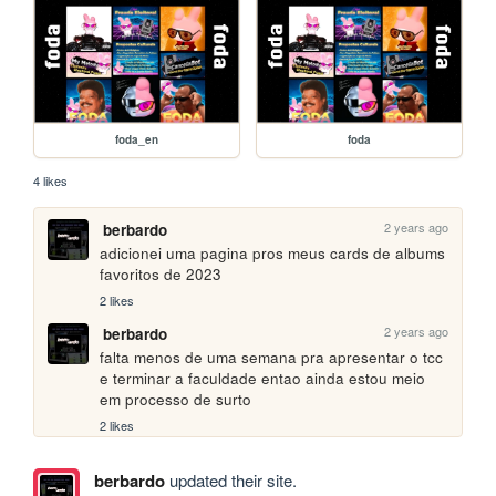
foda_en
foda
4 likes
2 years ago
berbardo
adicionei uma pagina pros meus cards de albums 
favoritos de 2023
2 likes
2 years ago
berbardo
falta menos de uma semana pra apresentar o tcc 
e terminar a faculdade entao ainda estou meio 
em processo de surto
2 likes
berbardo
updated their site.