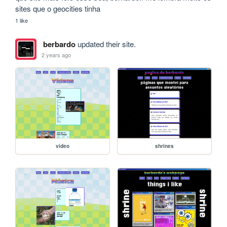
sites que o geocities tinha
1 like
berbardo
updated their site.
2 years ago
video
shrines