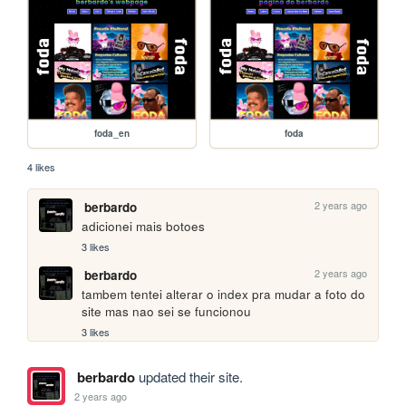
foda_en
foda
4 likes
2 years ago
berbardo
adicionei mais botoes
3 likes
2 years ago
berbardo
tambem tentei alterar o index pra mudar a foto do 
site mas nao sei se funcionou
3 likes
berbardo
updated their site.
2 years ago