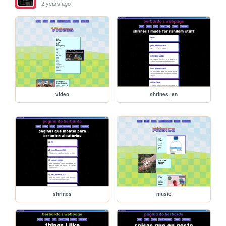
2 years ago
video
shrines_en
shrines
music