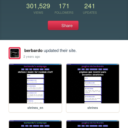
301,529
171
241
VIEWS
FOLLOWERS
UPDATES
Share
berbardo
updated their site.
2 years ago
shrines_en
shrines