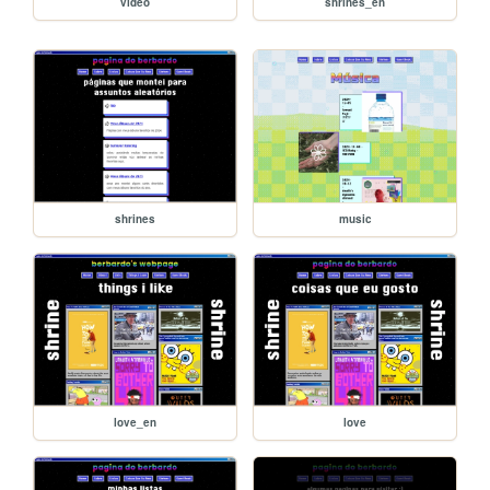
video
shrines_en
shrines
music
love_en
love