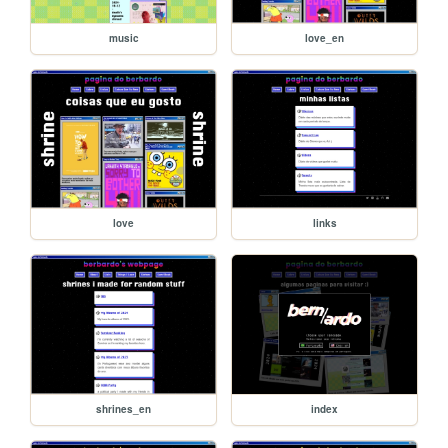
music
love_en
love
links
shrines_en
index