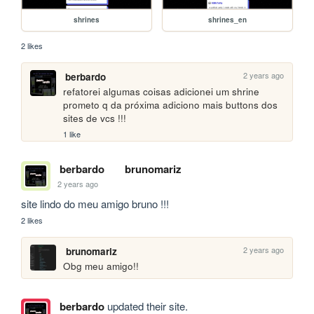
shrines
shrines_en
2 likes
2 years ago
berbardo
refatorei algumas coisas adicionei um shrine 
prometo q da próxima adiciono mais buttons dos 
sites de vcs !!!
1 like
berbardo
brunomariz
2 years ago
site lindo do meu amigo bruno !!!
2 likes
2 years ago
brunomariz
Obg meu amigo!!
berbardo
updated their site.