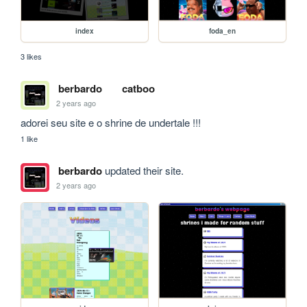
index
foda_en
3 likes
berbardo
catboo
2 years ago
adorei seu site e o shrine de undertale !!!
1 like
berbardo
updated their site.
2 years ago