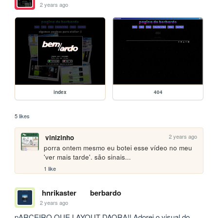
2 years ago
index
404
5 likes
2 years ago
vinizinho
porra ontem mesmo eu botei esse vídeo no meu 
'ver mais tarde'. são sinais...
1 like
hnrikaster
berbardo
2 years ago
pARCEIRO QUE LAYOUT DAORA!! Adorei o visual do 