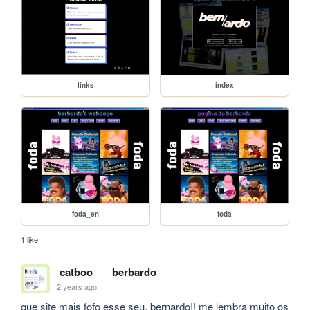
links
index
foda_en
foda
1 like
catboo
berbardo
2 years ago
que site mais fofo esse seu, bernardo!! me lembra muito os 