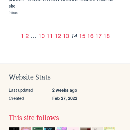
site! 
2 likes
1
2
…
10
11
12
13
15
16
17
18
14
Website Stats
Last updated
2 weeks ago
Created
Feb 27, 2022
This site follows