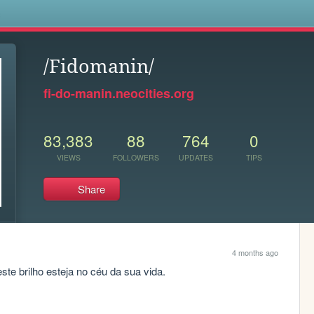
s
/Fidomanin/
fi-do-manin.neocities.org
83,383
88
764
0
VIEWS
FOLLOWERS
UPDATES
TIPS
Share
4 months ago
ste brilho esteja no céu da sua vida.