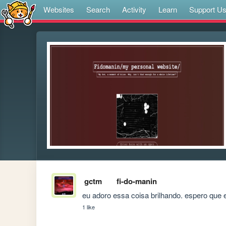
Websites
Search
Activity
Learn
Support U
gctm
fi-do-manin
eu adoro essa coisa brilhando. espero que e
1 like