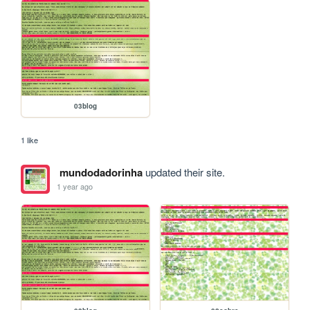
03blog
1 like
mundodadorinha
updated their site.
1 year ago