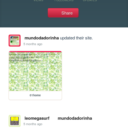
Share
mundodadorinha
updated their site.
5 months ago
01home
leomegasurf
mundodadorinha
5 months ago