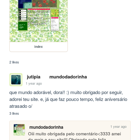
index
2 likes
jutipia
mundodadorinha
1 year ago
que mundo adorável, dora!! :) muito obrigado por seguir, 
adorei teu site. e, já que faz pouco tempo, feliz aniversário 
atrasado o/
3 likes
1 year ago
mundodadorinha
Oiii muito obrigada pelo comentário<3333 amei 
de mais o seu site!!! Obrigada pelo feliz 