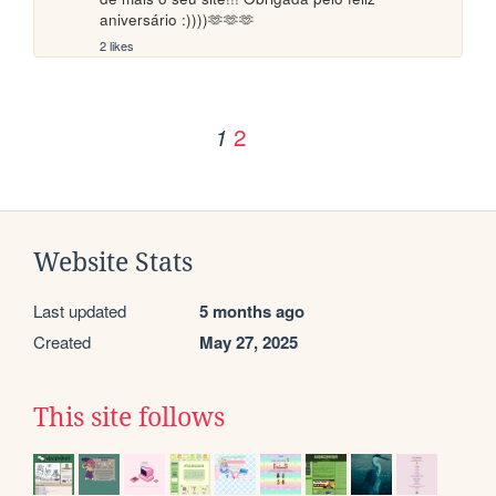
aniversário :))))🫶🫶🫶
2 likes
2
1
Website Stats
Last updated
5 months ago
Created
May 27, 2025
This site follows