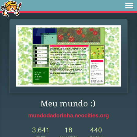
Meu mundo :)
mundodadorinha.neocities.org
3,641
18
440
VIEWS
FOLLOWERS
UPDATES