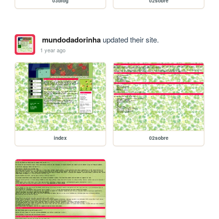
03blog
02sobre
mundodadorinha
updated their site.
1 year ago
index
02sobre