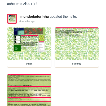
achei mto zika >:) !
mundodadorinha
updated their site.
8 months ago
index
01home