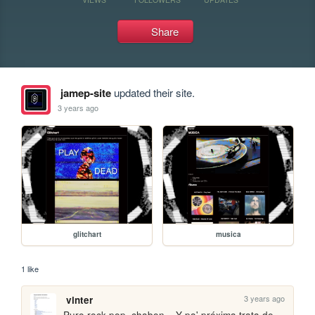
Share
jamep-site
updated their site.
3 years ago
glitchart
musica
1 like
3 years ago
vinter
Puro rock-pop, chabon... Y pa' próxima trata de 