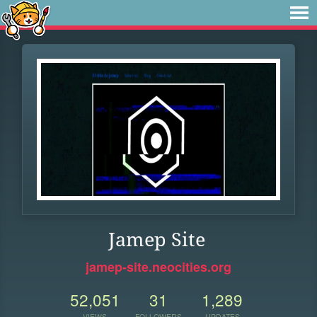
Jamep Site
jamep-site.neocities.org
52,051
31
1,289
VIEWS
FOLLOWERS
UPDATES