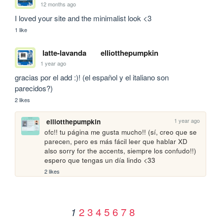
12 months ago
I loved your site and the minimalist look <3
1 like
latte-lavanda
elliotthepumpkin
1 year ago
gracias por el add :)! (el español y el italiano son 
parecidos?)
2 likes
1 year ago
elliotthepumpkin
ofc!! tu página me gusta mucho!! (sí, creo que se 
parecen, pero es más fácil leer que hablar XD 
also sorry for the accents, siempre los confudo!!) 
espero que tengas un día lindo <33
2 likes
2
3
4
5
6
7
8
1