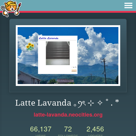
Latte Lavanda ｡ꪆৎ ⊹ ✧ ˚ . *
latte-lavanda.neocities.org
66,137
72
2,456
VIEWS
FOLLOWERS
UPDATES