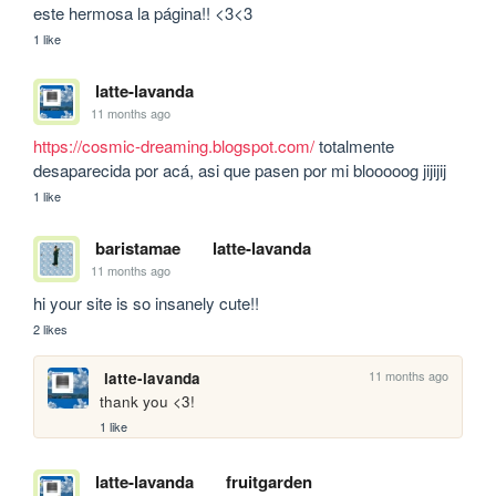
este hermosa la página!! <3<3 
1 like
latte-lavanda
11 months ago
https://cosmic-dreaming.blogspot.com/
 totalmente 
desaparecida por acá, asi que pasen por mi blooooog jijijij
1 like
baristamae
latte-lavanda
11 months ago
hi your site is so insanely cute!!
2 likes
11 months ago
latte-lavanda
thank you <3!
1 like
latte-lavanda
fruitgarden