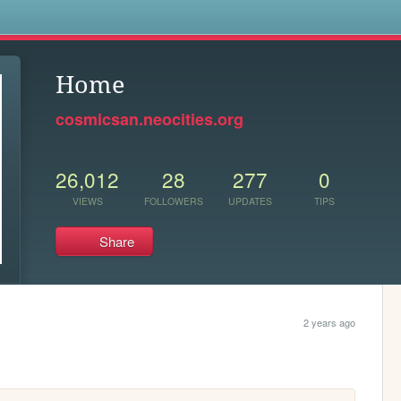
s
Home
cosmicsan.neocities.org
26,012
28
277
0
VIEWS
FOLLOWERS
UPDATES
TIPS
Share
2 years ago