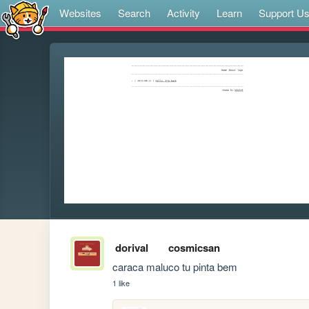
Websites
Search
Activity
Learn
Support U
dorival
cosmicsan
caraca maluco tu pinta bem
1 like