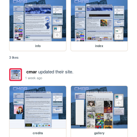
info
index
3 likes
cmar
updated their site.
1 week ago
credits
gallery