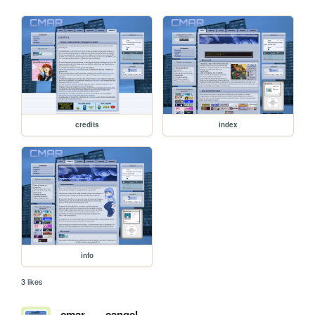
credits
index
info
3 likes
cmar
cangel