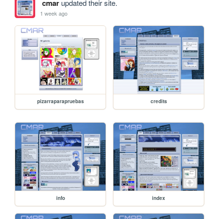
cmar
updated their site.
1 week ago
pizarraparapruebas
credits
info
index