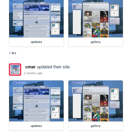
updates
gallery
1 like
cmar
updated their site.
2 weeks ago
updates
gallery