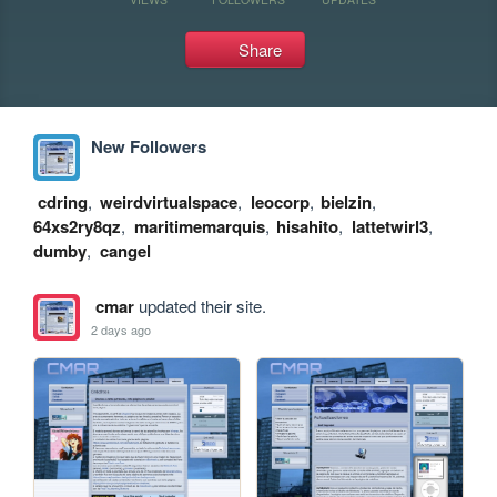
Share
New Followers
cdring
,
weirdvirtualspace
,
leocorp
,
bielzin
,
64xs2ry8qz
,
maritimemarquis
,
hisahito
,
lattetwirl3
,
dumby
,
cangel
cmar
updated their site.
2 days ago