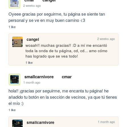
2 weeks ago
Oyeee gracias por seguirme, tu página se siente tan 
personal y se ve en muy buen camino <3
1 like
2 weeks ago
cangel
woaah!! muchas gracias!! :D a mí me encantó 
toda la onda de tu página, cd, cd... amo cómo 
has logrado que se vea todo!
1 like
smallcarnivore
cmar
1 month ago
hola!! ¡gracias por seguirme, me encanta tu página! he 
añadido tu botón en la sección de vecinos, ya que tú tienes 
el mío :)
1 like
1 month ago
smallcarnivore