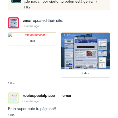
¡¡de nada!! por cierto, tu botón está genial :)
1 like
cmar
updated their site.
2 months ago
Info
index
1 like
rociospecialplace
cmar
2 months ago
Esta super cute tu páginaa!!
1 like