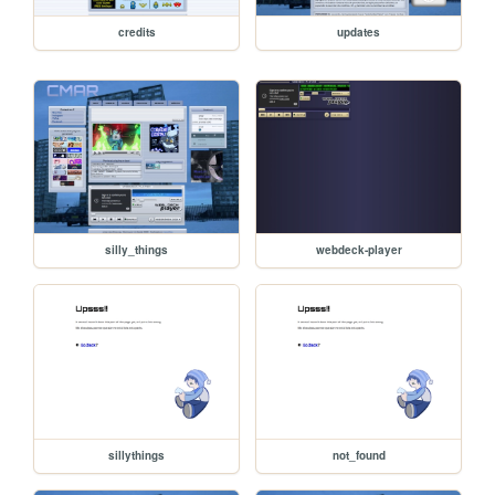
credits
updates
silly_things
webdeck-player
sillythings
not_found