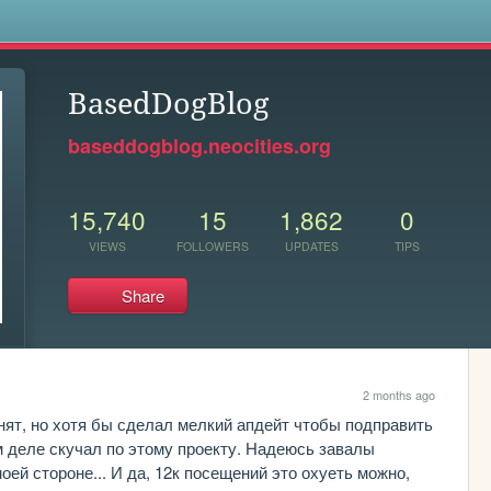
s
BasedDogBlog
baseddogblog.neocities.org
15,740
15
1,862
0
VIEWS
FOLLOWERS
UPDATES
TIPS
Share
2 months ago
нят, но хотя бы сделал мелкий апдейт чтобы подправить 
 деле скучал по этому проекту. Надеюсь завалы 
оей стороне... И да, 12к посещений это охуеть можно, 