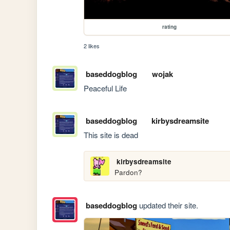
rating
2 likes
baseddogblog
wojak
Peaceful Life
baseddogblog
kirbysdreamsite
This site is dead
kirbysdreamsite
Pardon?
baseddogblog
updated their site.