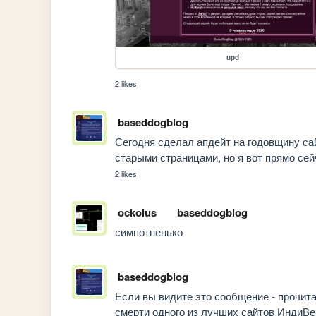
upd
2 likes
baseddogblog
Сегодня сделал апдейт на годовщину сай
старыми страницами, но я вот прямо сей
2 likes
ockolus
baseddogblog
симпотненько
baseddogblog
Если вы видите это сообщение - прочита
смерти одного из лучших сайтов ИндиВеба