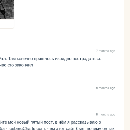
7 months ago
та. Там конечно пришлось изрядно пострадать со 
час его закончил
8 months ago
8 months ago
йте мой новый пятый пост, в нём я рассказываю о 
 - IcebergCharts.com, чем этот сайт был, почему он так 