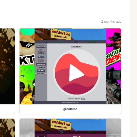
2 months ago
greattube