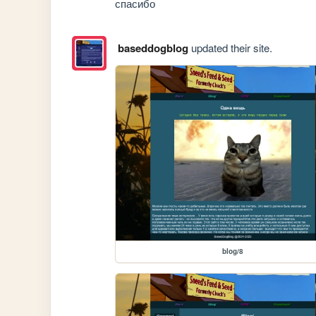
спасибо
baseddogblog
updated their site.
blog/8