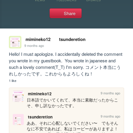
Share
mimineko12
tsunderetion
9 months ago
Hello! I must apologize. I accidentally deleted the comment 
you wrote in my guestbook.  You wrote in japanese and 
such a lovely comment(T_T) I'm sorry. コメント本当にう
れしかったです。これからもよろしくね！ 
1 like
9 months ago
mimineko12
日本語でかいてくれて、本当に素敵だったからこ
そ、申し訳なかったです。
9 months ago
tsunderetion
ああ、それに心配しないでください〜　でもそん
なに不安であれば、私はコーピーがありますよ！ 