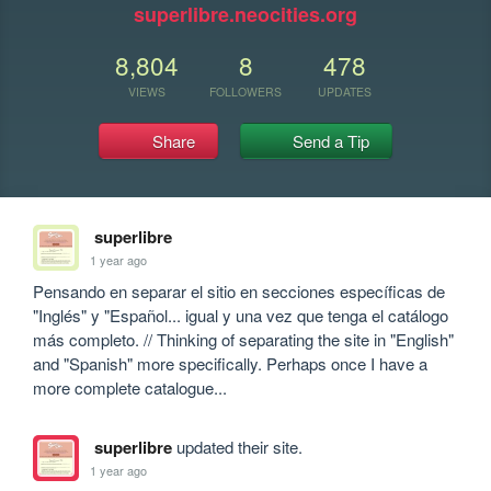
superlibre.neocities.org
8,804
8
478
VIEWS
FOLLOWERS
UPDATES
Share
Send a Tip
superlibre
1 year ago
Pensando en separar el sitio en secciones específicas de 
"Inglés" y "Español... igual y una vez que tenga el catálogo 
más completo. // Thinking of separating the site in "English" 
and "Spanish" more specifically. Perhaps once I have a 
more complete catalogue...
superlibre
updated their site.
1 year ago