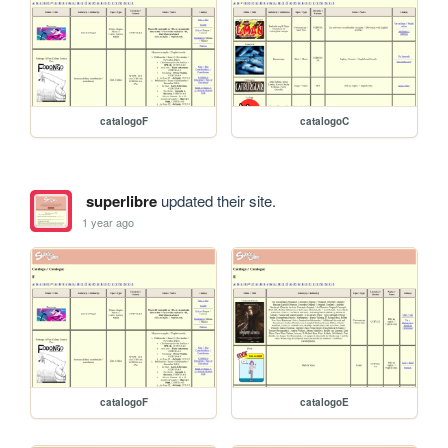
catalogoF
catalogoC
superlibre
updated their site.
1 year ago
catalogoF
catalogoE