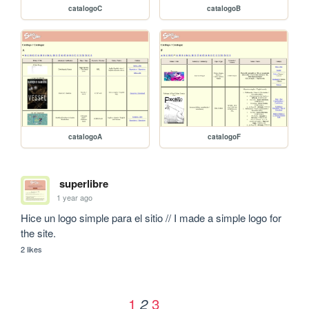
catalogoC
catalogoB
catalogoA
catalogoF
superlibre
1 year ago
Hice un logo simple para el sitio // I made a simple logo for 
the site.
2 likes
1
3
2