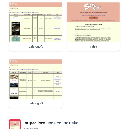
catalogoA
index
catalogoG
superlibre
updated their site.
1 year ago