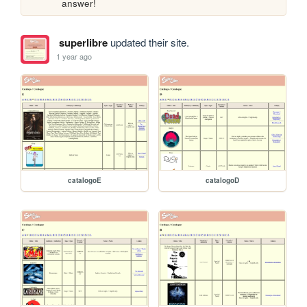
answer!
superlibre
updated their site.
1 year ago
catalogoE
catalogoD