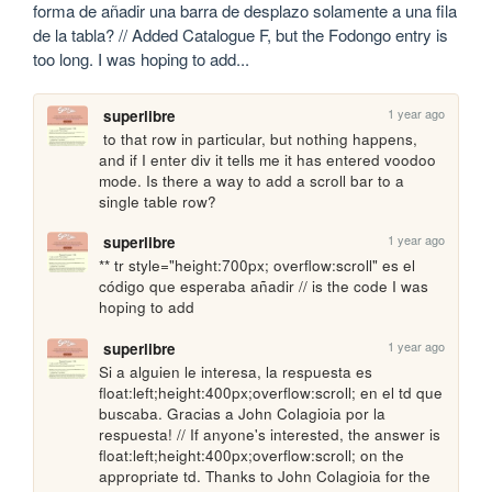
forma de añadir una barra de desplazo solamente a una fila 
de la tabla? // Added Catalogue F, but the Fodongo entry is 
too long. I was hoping to add...
1 year ago
superlibre
 to that row in particular, but nothing happens, 
and if I enter div it tells me it has entered voodoo 
mode. Is there a way to add a scroll bar to a 
single table row?
1 year ago
superlibre
** tr style="height:700px; overflow:scroll" es el 
código que esperaba añadir // is the code I was 
hoping to add
1 year ago
superlibre
Si a alguien le interesa, la respuesta es 
float:left;height:400px;overflow:scroll; en el td que 
buscaba. Gracias a John Colagioia por la 
respuesta! // If anyone's interested, the answer is 
float:left;height:400px;overflow:scroll; on the 
appropriate td. Thanks to John Colagioia for the 