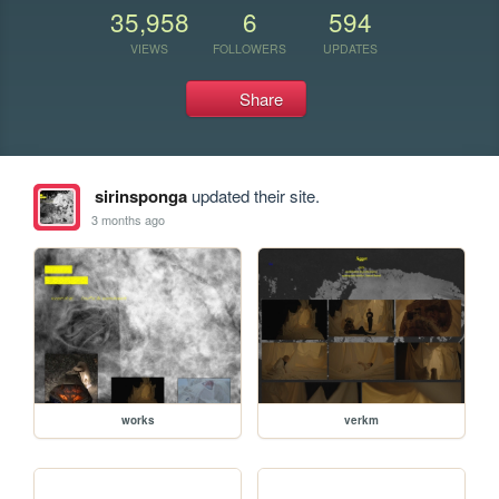
35,958
6
594
VIEWS
FOLLOWERS
UPDATES
Share
sirinsponga
updated their site.
3 months ago
works
verkm