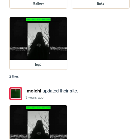
Gallery
links
log2
2 likes
molchi
updated their site.
3 years ago