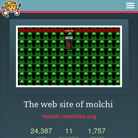
The web site of molchi
molchi.neocities.org
24,387
11
1,757
VIEWS
FOLLOWERS
UPDATES