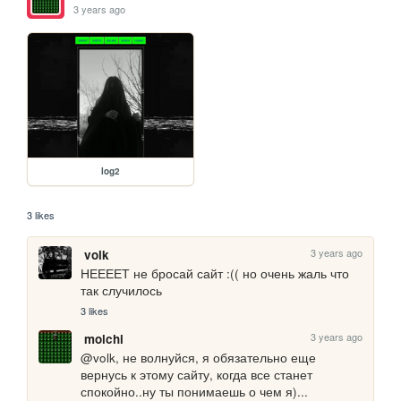
3 years ago
log2
3 likes
3 years ago
volk
НЕЕЕЕТ не бросай сайт :(( но очень жаль что 
так случилось
3 likes
3 years ago
molchi
@volk, не волнуйся, я обязательно еще 
вернусь к этому сайту, когда все станет 
спокойно..ну ты понимаешь о чем я)... 