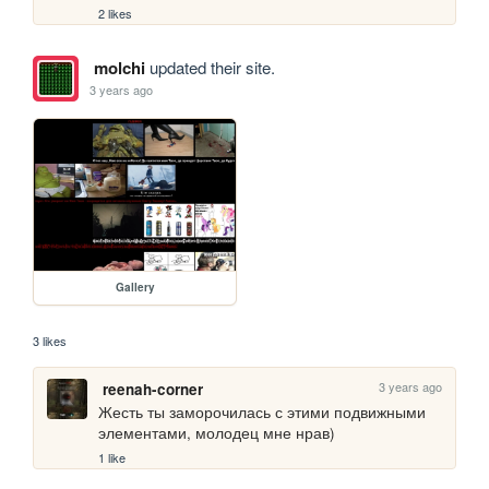
2 likes
molchi
updated their site.
3 years ago
Gallery
3 likes
3 years ago
reenah-corner
Жесть ты заморочилась с этими подвижными 
элементами, молодец мне нрав)
1 like