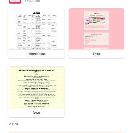
1 year ago
leituras/lista
links
f2025
2 likes