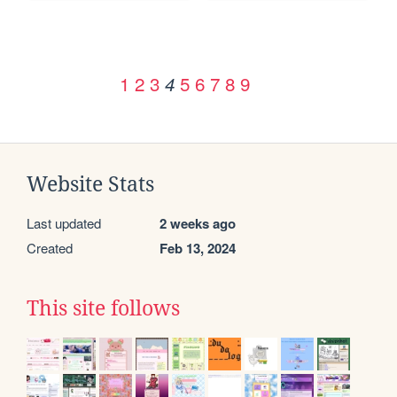
1
2
3
5
6
7
8
9
4
Website Stats
Last updated
2 weeks ago
Created
Feb 13, 2024
This site follows