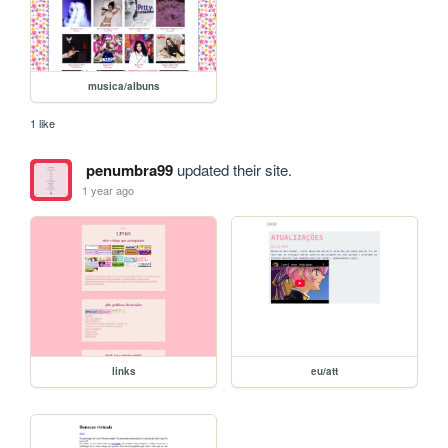
musica/albuns
1 like
penumbra99
updated their site.
1 year ago
links
eu/att