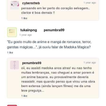
1 year ago
cyberstheb
pensando em ler perto do coração selvagem.. 
clarice é boa demais !! 
1 like
tukainpng
penumbra99
1 year ago
"Eu gosto muito de anime e mangá de romance, terror, 
garotas mágicas...", já ouviu falar de Madoka Magica?
1 like
1 year ago
penumbra99
oii, eu assisti madoka anos atras! eu nao tenho 
muitas lembranças, nao cheguei a amar porem é 
um anime bacana. eu provavelmente deveria 
reassistir, mas quando penso que virou uma obra 
bem extensa (ainda lançam filmes) me da uma 
leve preguiça...
1 like