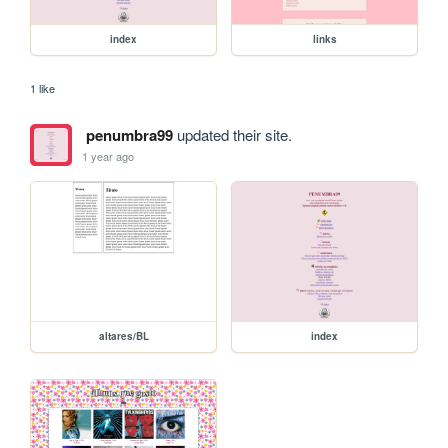
index
links
1 like
penumbra99
updated their site.
1 year ago
altares/BL
index