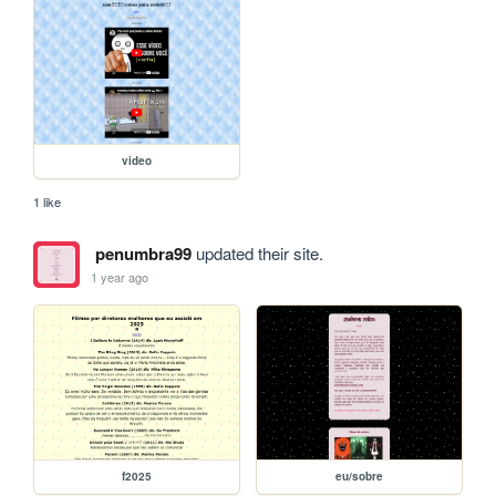
video
1 like
penumbra99
updated their site.
1 year ago
f2025
eu/sobre