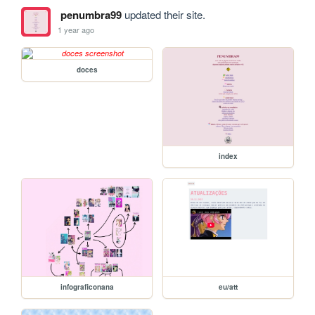
penumbra99
updated their site.
1 year ago
doces
index
infograficonana
eu/att