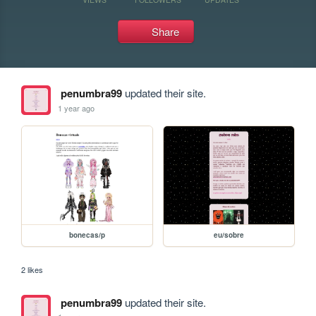
Share
penumbra99
updated their site.
1 year ago
bonecas/p
eu/sobre
2 likes
penumbra99
updated their site.