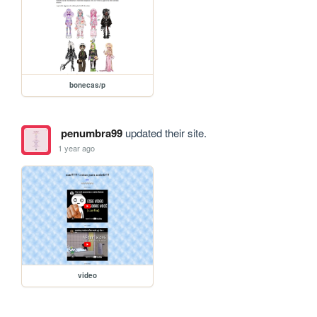
bonecas/p
penumbra99
updated their site.
1 year ago
video