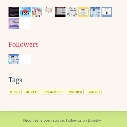
Followers
Tags
MUSIC
MOVIES
LANGUAGES
TVSERIES
CODING
Neocities
is
open source
. Follow us on
Bluesky