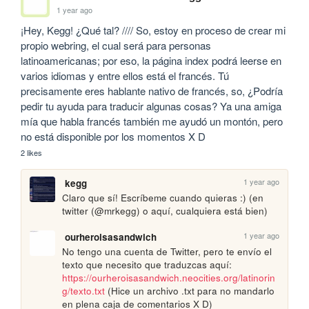
1 year ago
¡Hey, Kegg! ¿Qué tal? //// So, estoy en proceso de crear mi 
propio webring, el cual será para personas 
latinoamericanas; por eso, la página index podrá leerse en 
varios idiomas y entre ellos está el francés. Tú 
precisamente eres hablante nativo de francés, so, ¿Podría 
pedir tu ayuda para traducir algunas cosas? Ya una amiga 
mía que habla francés también me ayudó un montón, pero 
no está disponible por los momentos X D
2 likes
1 year ago
kegg
Claro que sí! Escríbeme cuando quieras :) (en 
twitter (@mrkegg) o aquí, cualquiera está bien)
1 year ago
ourheroisasandwich
No tengo una cuenta de Twitter, pero te envío el 
texto que necesito que traduzcas aquí: 
https://ourheroisasandwich.neocities.org/latinorin
g/texto.txt
 (Hice un archivo .txt para no mandarlo 
en plena caja de comentarios X D)