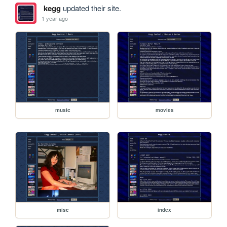
kegg
updated their site.
1 year ago
music
movies
misc
index