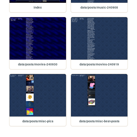
index
data/posts/music-240908
data/posts/movies-240930
data/posts/movies-240919
data/posts/misc-pics
data/posts/misc-best-posts