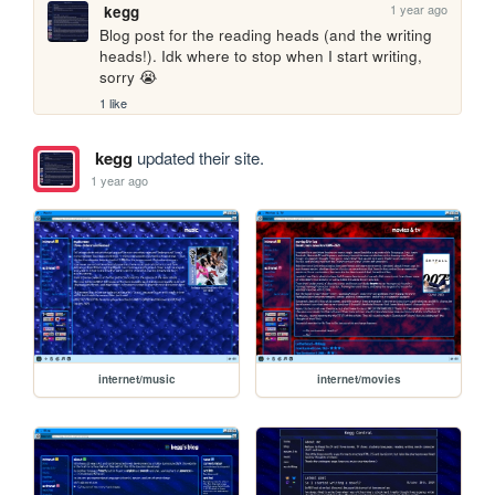
1 year ago
kegg
Blog post for the reading heads (and the writing 
heads!). Idk where to stop when I start writing, 
sorry 😭
1 like
kegg
updated their site.
1 year ago
internet/music
internet/movies