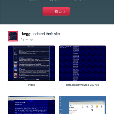
Share
kegg
updated their site.
1 year ago
index
data/posts/movies-250706