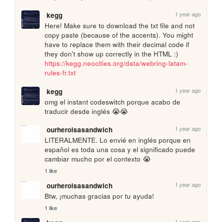
1 year ago
kegg
Here! Make sure to download the txt file and not 
copy paste (because of the accents). You might 
have to replace them with their decimal code if 
they don't show up correctly in the HTML :) 
https://kegg.neocities.org/data/webring-latam-
rules-fr.txt
1 year ago
kegg
omg el instant codeswitch porque acabo de 
traducir desde inglés 😭😭
1 year ago
ourheroisasandwich
LITERALMENTE. Lo envié en inglés porque en 
español es toda una cosa y el significado puede 
cambiar mucho por el contexto 😭
1 like
1 year ago
ourheroisasandwich
Btw, ¡muchas gracias por tu ayuda!
1 like
1 year ago