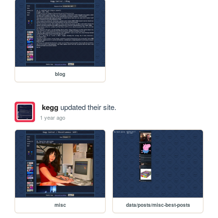
blog
kegg
updated their site.
1 year ago
misc
data/posts/misc-best-posts