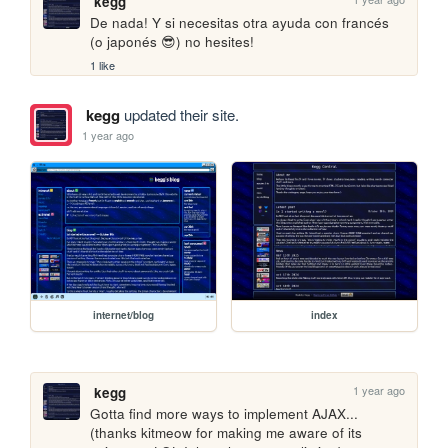
kegg
De nada! Y si necesitas otra ayuda con francés 
(o japonés 😎) no hesites!
1 like
kegg
updated their site.
1 year ago
internet/blog
index
1 year ago
kegg
Gotta find more ways to implement AJAX... 
(thanks kitmeow for making me aware of its 