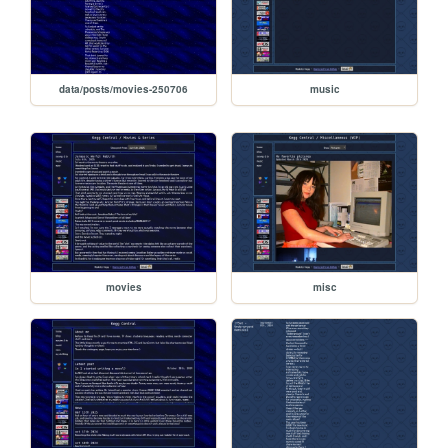
data/posts/movies-250706
music
movies
misc