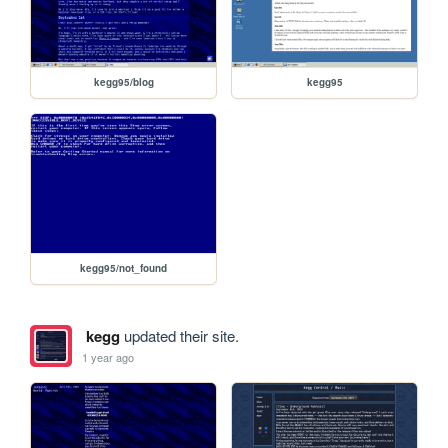
kegg95/blog
kegg95
kegg95/not_found
kegg
updated their site.
1 year ago