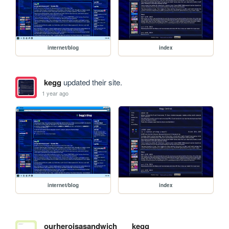
internet/blog
index
kegg
updated their site.
1 year ago
internet/blog
index
ourheroisasandwich
kegg