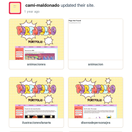
cami-maldonado
updated their site.
1 year ago
animaciones
animacion
ilustracionesfanarts
disenodepersonajes