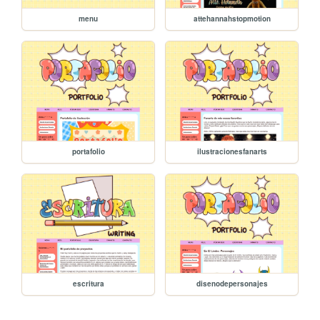
menu
attehannahstopmotion
portafolio
ilustracionesfanarts
escritura
disenodepersonajes