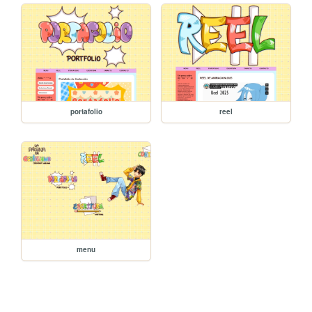
portafolio
reel
menu