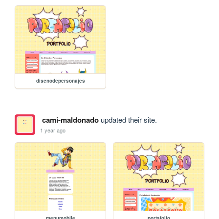
disenodepersonajes
cami-maldonado
updated their site.
1 year ago
menumobile
portafolio