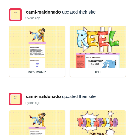
cami-maldonado
updated their site.
1 year ago
menumobile
reel
cami-maldonado
updated their site.
1 year ago