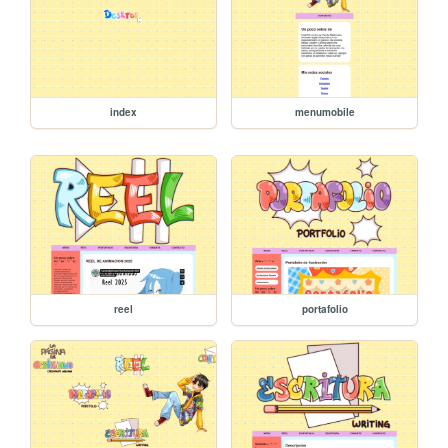
index
menumobile
reel
portafolio