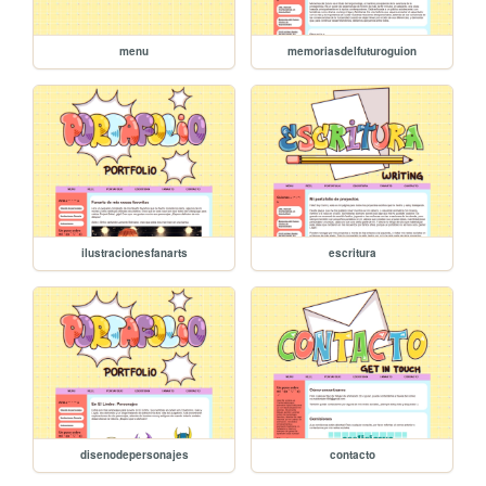
menu
memoriasdelfuturoguion
ilustracionesfanarts
escritura
disenodepersonajes
contacto