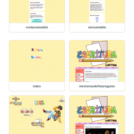
contactomobile
menumobile
index
memoriasdelfuturoguion