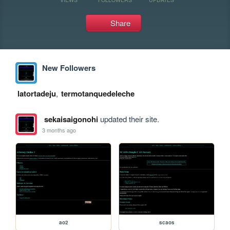
Share
New Followers
latortadeju
,
termotanquedeleche
sekaisaigonohi
updated their site.
3 months ago
ao2
scaos