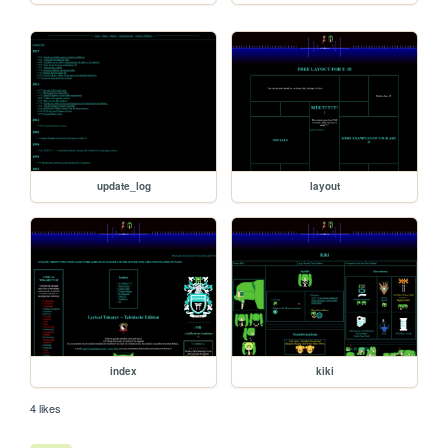
update_log
layout
index
kiki
4 likes