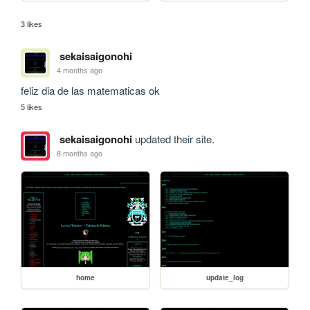
3 likes
sekaisaigonohi
4 months ago
feliz dia de las matematicas ok
5 likes
sekaisaigonohi
updated their site.
8 months ago
home
update_log