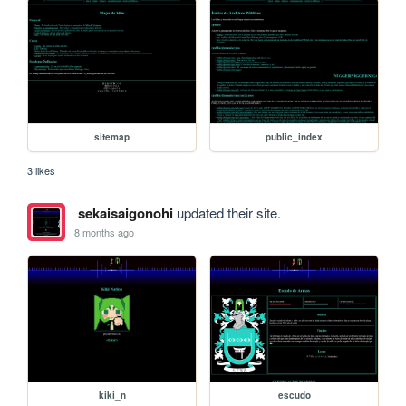
sitemap
public_index
3 likes
sekaisaigonohi
updated their site.
8 months ago
kiki_n
escudo