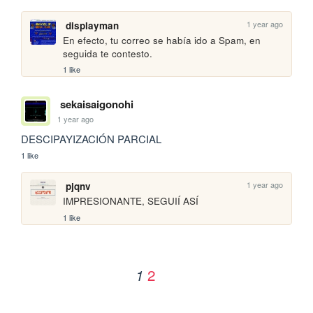
1 year ago
displayman
En efecto, tu correo se había ido a Spam, en 
seguida te contesto.
1 like
sekaisaigonohi
1 year ago
DESCIPAYIZACIÓN PARCIAL
1 like
1 year ago
pjqnv
IMPRESIONANTE, SEGUIÍ ASÍ
1 like
2
1