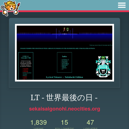
LT - 世界最後の日 -
sekaisaigonohi.neocities.org
1,839
15
47
VIEWS
FOLLOWERS
UPDATES