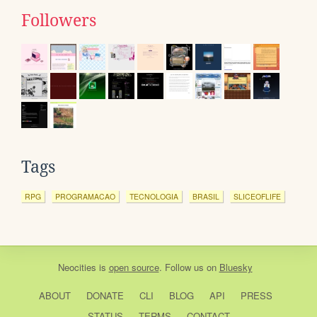
Followers
Tags
RPG
PROGRAMACAO
TECNOLOGIA
BRASIL
SLICEOFLIFE
Neocities
is
open source
. Follow us on
Bluesky
ABOUT
DONATE
CLI
BLOG
API
PRESS
STATUS
TERMS
CONTACT