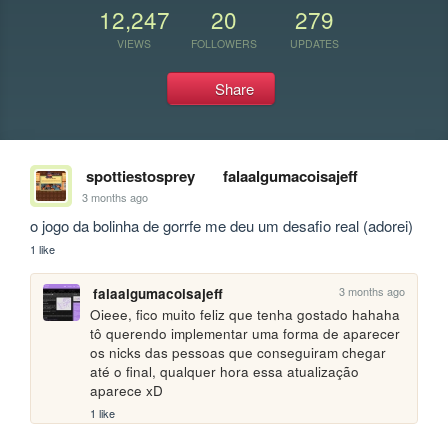
12,247
20
279
VIEWS
FOLLOWERS
UPDATES
Share
spottiestosprey
falaalgumacoisajeff
3 months ago
o jogo da bolinha de gorrfe me deu um desafio real (adorei)
1 like
3 months ago
falaalgumacoisajeff
Oieee, fico muito feliz que tenha gostado hahaha 
tô querendo implementar uma forma de aparecer 
os nicks das pessoas que conseguiram chegar 
até o final, qualquer hora essa atualização 
aparece xD
1 like