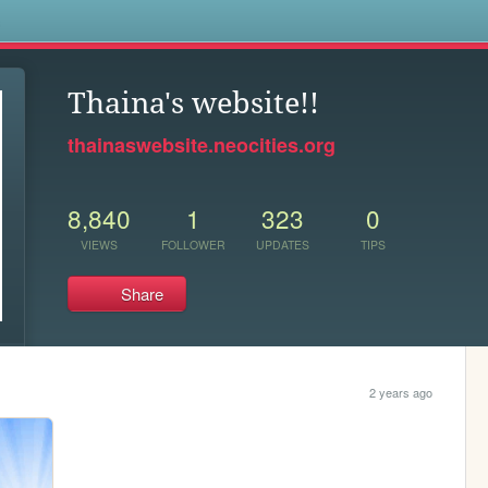
s
Thaina's website!!
thainaswebsite.neocities.org
8,840
1
323
0
VIEWS
FOLLOWER
UPDATES
TIPS
Share
2 years ago