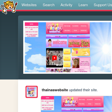
Websites
Search
Activity
Learn
Support U
thainaswebsite
updated their site.