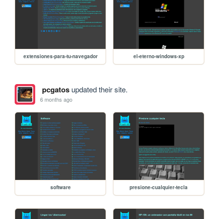
extensiones-para-tu-navegador
el-eterno-windows-xp
pcgatos
updated their site.
6 months ago
software
presione-cualquier-tecla