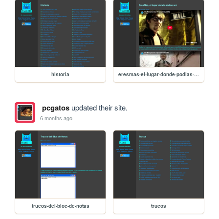
historia
eresmas-el-lugar-donde-podias-ser
pcgatos
updated their site.
6 months ago
trucos-del-bloc-de-notas
trucos