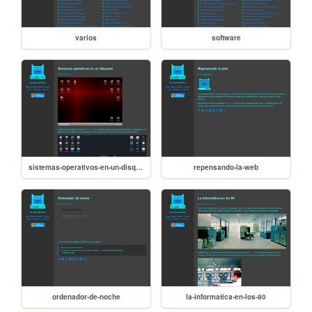
varios
software
sistemas-operativos-en-un-disquete
repensando-la-web
ordenador-de-noche
la-informatica-en-los-80