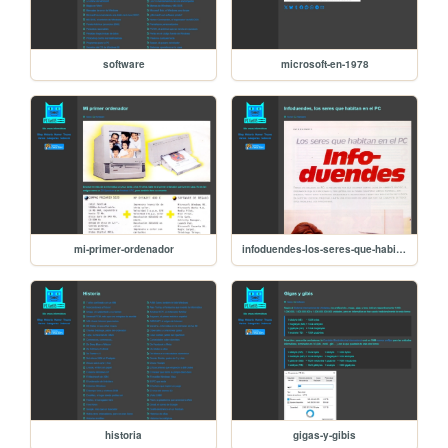
software
microsoft-en-1978
mi-primer-ordenador
infoduendes-los-seres-que-habitan-en-el-pc
historia
gigas-y-gibis