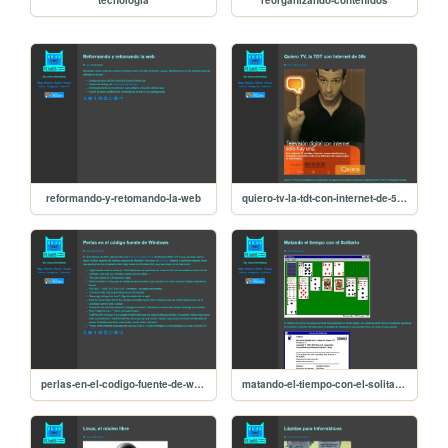
tecnologia
reorganizando-contenidos
reformando-y-retomando-la-web
quiero-tv-la-tdt-con-internet-de-56k
perlas-en-el-codigo-fuente-de-windows
matando-el-tiempo-con-el-solitario