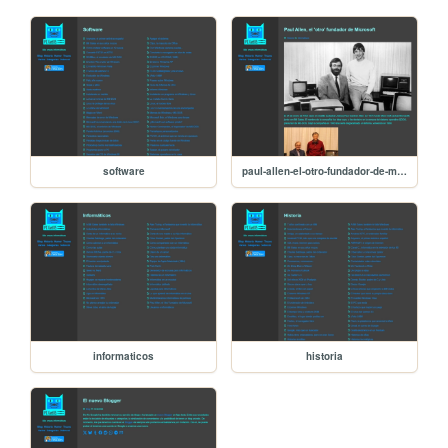
software
paul-allen-el-otro-fundador-de-microsoft
informaticos
historia