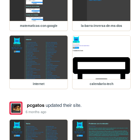
matematicas-con-google
la-barra-inversa-de-ms-dos
internet
calendario-tech
pcgatos
updated their site.
6 months ago