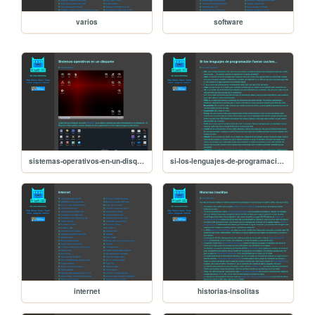
varios
software
sistemas-operativos-en-un-disquete
si-los-lenguajes-de-programacion-fueran-coches
internet
historias-insolitas