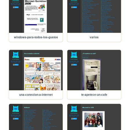
windows-para-todos-los-gustos
varios
una-conexion-a-internet
te-apetece-un-cafe