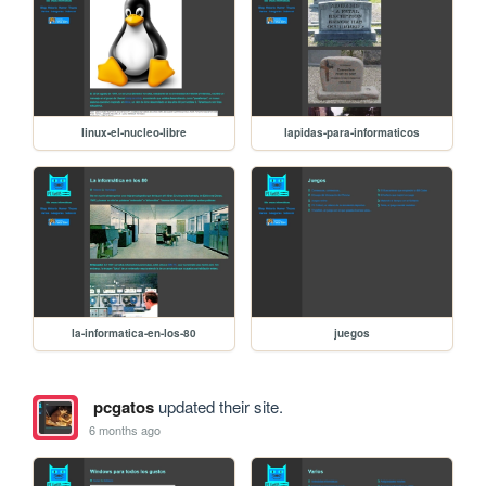
linux-el-nucleo-libre
lapidas-para-informaticos
la-informatica-en-los-80
juegos
pcgatos
updated their site.
6 months ago