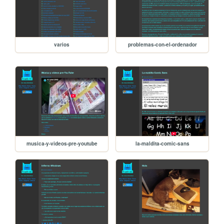
varios
problemas-con-el-ordenador
musica-y-videos-pre-youtube
la-maldita-comic-sans