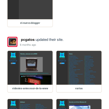
el-nuevo-blogger
pcgatos
updated their site.
6 months ago
videotex-antecesor-de-la-www
varios