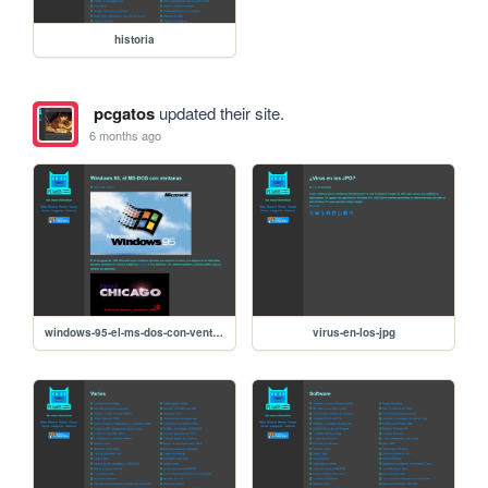
historia
pcgatos
updated their site.
6 months ago
windows-95-el-ms-dos-con-ventanas
virus-en-los-jpg