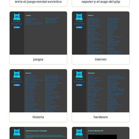
tetris-el-juego-mental-sovietico
napster-y-el-auge-del-p2p
juegos
internet
historia
hardware