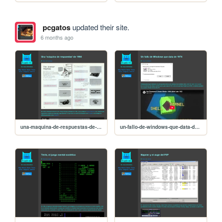
pcgatos
updated their site.
6 months ago
una-maquina-de-respuestas-de-1964
un-fallo-de-windows-que-data-de-1974