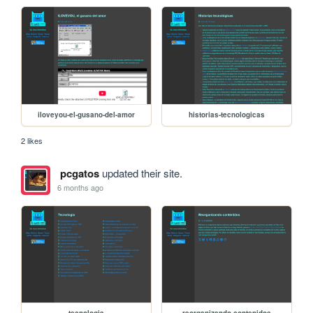
iloveyou-el-gusano-del-amor
historias-tecnologicas
2 likes
pcgatos
updated their site.
6 months ago