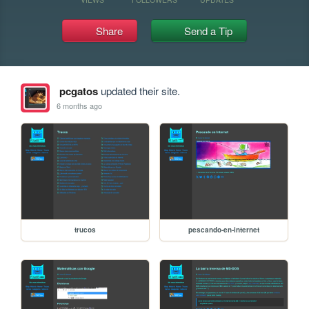
Share
Send a Tip
pcgatos
updated their site.
6 months ago
trucos
pescando-en-internet