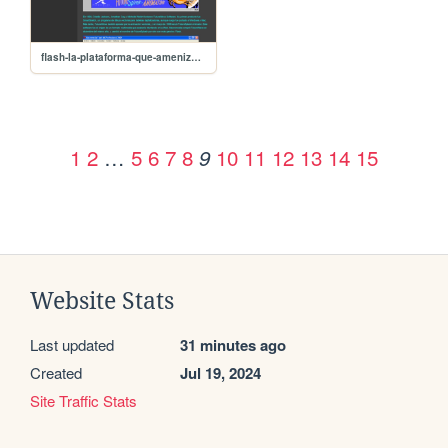
flash-la-plataforma-que-amenizo-la-web
1
2
…
5
6
7
8
10
11
12
13
14
15
9
Website Stats
Last updated
31 minutes ago
Created
Jul 19, 2024
Site Traffic Stats