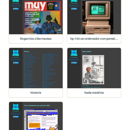
llegan-los-cibernautas
hp-150-un-ordenador-con-pantalla-tactil-en-los-80
historia
hada-madrina