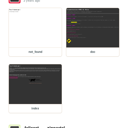
3 years ago
not_found
doc
index
felixcat
zinportal