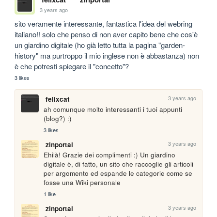
3 years ago
sito veramente interessante, fantastica l'idea del webring 
italiano!! solo che penso di non aver capito bene che cos'è 
un giardino digitale (ho già letto tutta la pagina "garden-
history" ma purtroppo il mio inglese non è abbastanza) non 
è che potresti spiegare il "concetto"? 
3 likes
3 years ago
felixcat
ah comunque molto interessanti i tuoi appunti 
(blog?) :)
3 likes
3 years ago
zinportal
Ehilà! Grazie dei complimenti :) Un giardino 
digitale è, di fatto, un sito che raccoglie gli articoli 
per argomento ed espande le categorie come se 
fosse una Wiki personale
1 like
3 years ago
zinportal