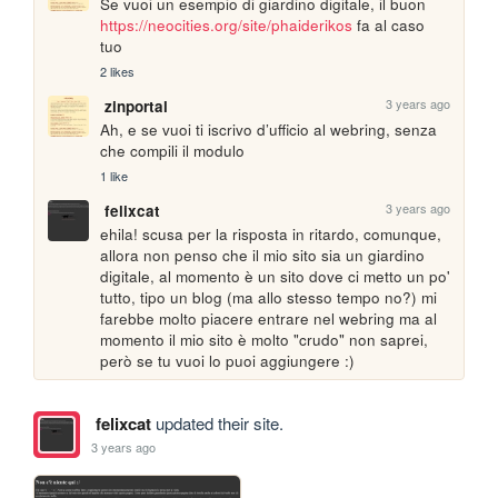
Se vuoi un esempio di giardino digitale, il buon 
https://neocities.org/site/phaiderikos
 fa al caso 
tuo
2 likes
3 years ago
zinportal
Ah, e se vuoi ti iscrivo d’ufficio al webring, senza 
che compili il modulo
1 like
3 years ago
felixcat
ehila! scusa per la risposta in ritardo, comunque, 
allora non penso che il mio sito sia un giardino 
digitale, al momento è un sito dove ci metto un po' 
tutto, tipo un blog (ma allo stesso tempo no?) mi 
farebbe molto piacere entrare nel webring ma al 
momento il mio sito è molto "crudo" non saprei, 
però se tu vuoi lo puoi aggiungere :)
felixcat
updated their site.
3 years ago