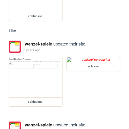
schluessel
1 like
wenzel-spiele
updated their site.
5 years ago
schlssel
schluessel
wenzel-spiele
updated their site.