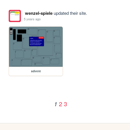
wenzel-spiele
updated their site.
5 years ago
advent
2
3
1