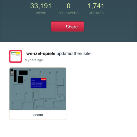
33,191
0
1,741
VIEWS
FOLLOWERS
UPDATES
Share
wenzel-spiele
updated their site.
5 years ago
advent