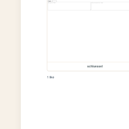
schluessel
1 like