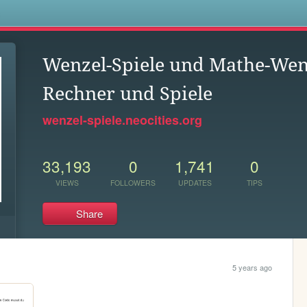
s
Wenzel-Spiele und Mathe-Wen
Rechner und Spiele
wenzel-spiele.neocities.org
33,193
0
1,741
0
VIEWS
FOLLOWERS
UPDATES
TIPS
Share
5 years ago