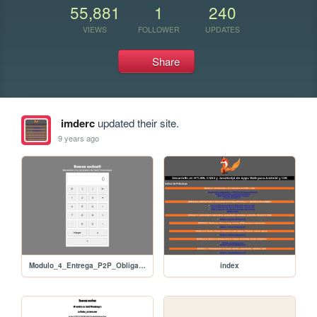
55,881
1
240
VIEWS
FOLLOWER
UPDATES
Share
imderc
updated their site.
9 years ago
Modulo_4_Entrega_P2P_Obligatoria
index