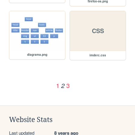
firefox-os.png
CSS
diagrama.png
imderc.css
1
3
2
Website Stats
Last updated
8 years ago