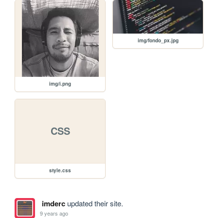
img/fondo_px.jpg
img/i.png
CSS
style.css
imderc
updated their site.
9 years ago