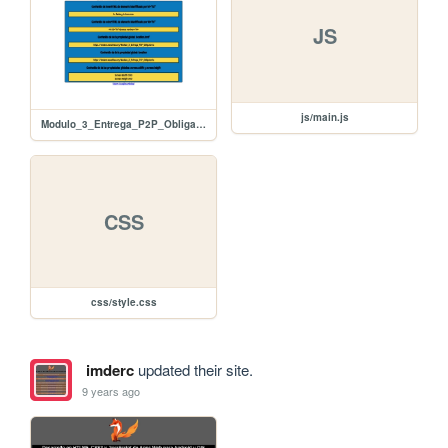
JS
js/main.js
Modulo_3_Entrega_P2P_Obligatoria
CSS
css/style.css
imderc
updated their site.
9 years ago