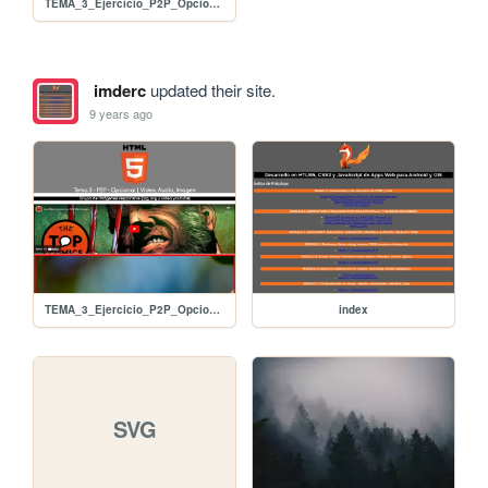
TEMA_3_Ejercicio_P2P_Opcional_01_Video_Audio_Imagen
imderc
updated their site.
9 years ago
TEMA_3_Ejercicio_P2P_Opcional_01_Video_Audio_Imagen
index
SVG