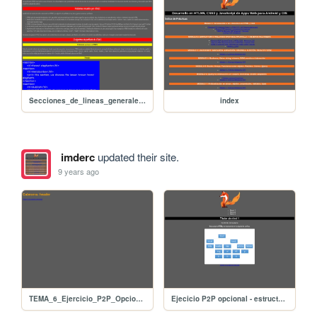
Secciones_de_lineas_generales_de_un_documento_HTML5
index
imderc
updated their site.
9 years ago
TEMA_6_Ejercicio_P2P_Opcional
Ejecicio P2P opcional - estructura html opcional