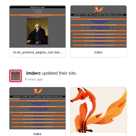
10-mi_primera_pagina_con imagen
index
imderc
updated their site.
9 years ago
index