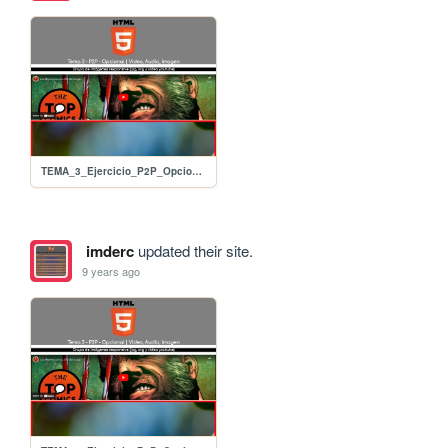
TEMA_3_Ejercicio_P2P_Opcional_01_Video_Audio_Imagen
imderc
updated their site.
9 years ago