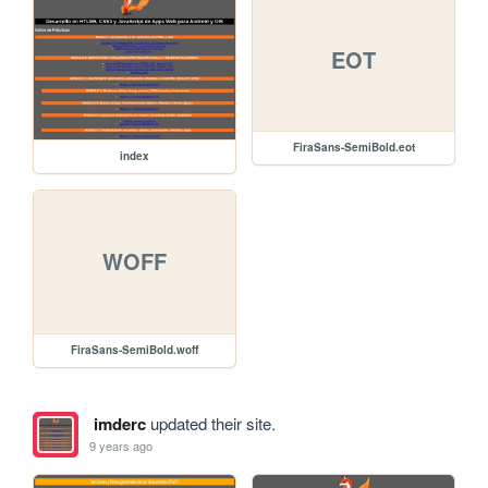
EOT
FiraSans-SemiBold.eot
index
WOFF
FiraSans-SemiBold.woff
imderc
updated their site.
9 years ago