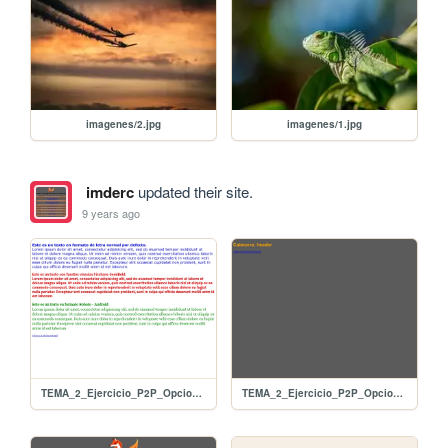
imagenes/2.jpg
imagenes/1.jpg
imderc
updated their site.
9 years ago
TEMA_2_Ejercicio_P2P_Opcional_02_Fuentes
TEMA_2_Ejercicio_P2P_Opcional_01_herencia