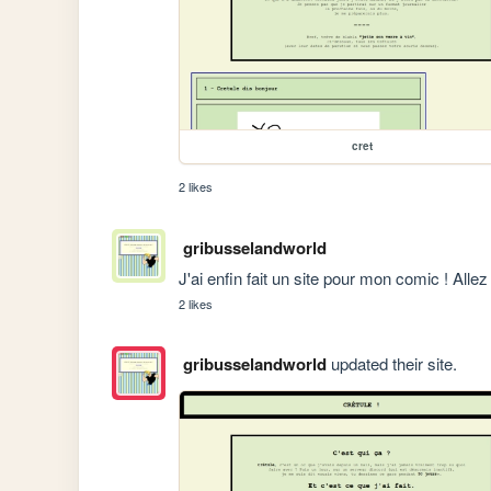
cret
2 likes
gribusselandworld
J'ai enfin fait un site pour mon comic ! Allez 
2 likes
gribusselandworld
updated their site.