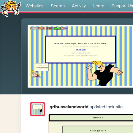
Websites
Search
Activity
Learn
Support U
gribusselandworld
updated their site.