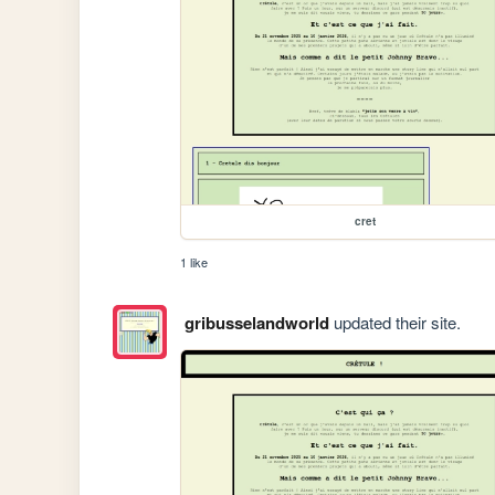
cret
1 like
gribusselandworld
updated their site.