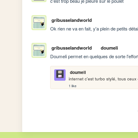
c'est trop beau je pleure sur le poulet
gribusselandworld
Ok rien ne va en fait, y'a plein de petits dét
gribusselandworld
doumeli
Doumeli permet en quelques de sorte l'effort d
doumeli
internet c'est turbo stylé, tous ceux 
1 like