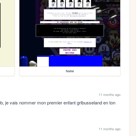
home
11 months ago
eb, je vais nommer mon premier enfant gribusseland en ton 
11 months ago