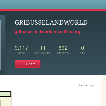
s
GRIBUSSELANDWORLD
gribusselandworld.neocities.org
9,117
11
692
0
VIEWS
FOLLOWERS
UPDATES
TIPS
Share
5 months ago