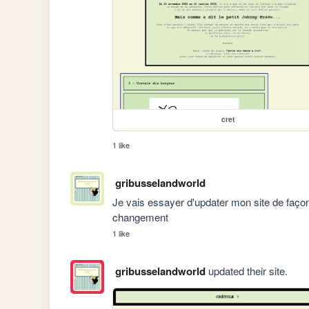
cret
1 like
gribusselandworld
Je vais essayer d'updater mon site de faço
changement
1 like
gribusselandworld
updated their site.