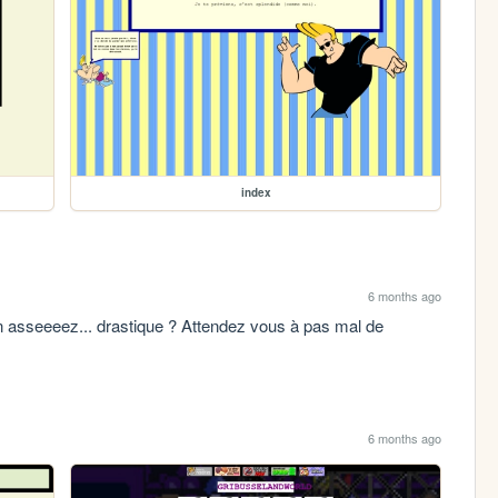
index
6 months ago
n asseeeez... drastique ? Attendez vous à pas mal de 
6 months ago