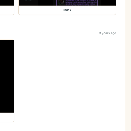
index
3 years ago