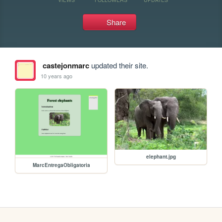
Share
castejonmarc
updated their site.
10 years ago
elephant.jpg
MarcEntregaObligatoria