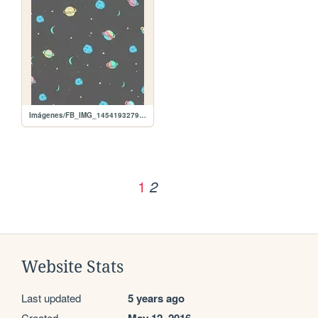
Imágenes/FB_IMG_1454193279961.jpg
1
2
Website Stats
Last updated
5 years ago
Created