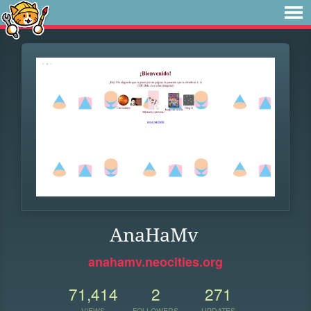
AnaHaMv
anahamv.neocities.org
71,414
2
271
VIEWS
FOLLOWERS
UPDATES