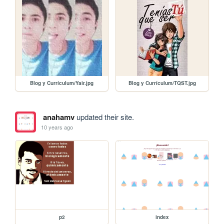
Blog y Currículum/Yair.jpg
Blog y Currículum/TQST.jpg
anahamv
updated their site.
10 years ago
p2
index