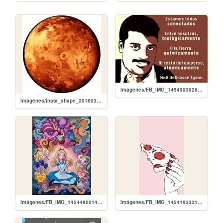
Imágenes/FB_IMG_1454993926227.jpg
Imágenes/insta_shape_20160306_161636.jpg
Imágenes/FB_IMG_1454480014318.jpg
Imágenes/FB_IMG_1454193331356.jpg