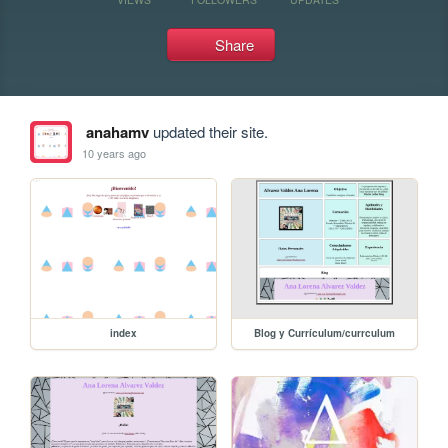
Share
anahamv
updated their site.
10 years ago
index
Blog y Currículum/currculum