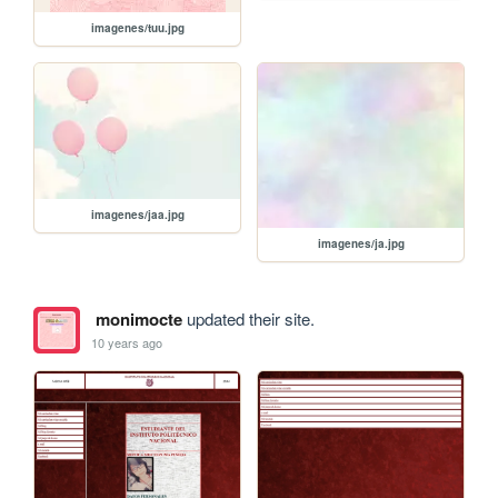
imagenes/tuu.jpg
imagenes/jaa.jpg
imagenes/ja.jpg
monimocte
updated their site.
10 years ago