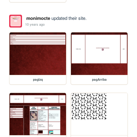
monimocte
updated their site.
10 years ago
pagIzq
pagArriba