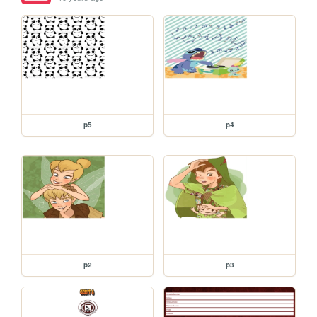
p5
p4
p2
p3