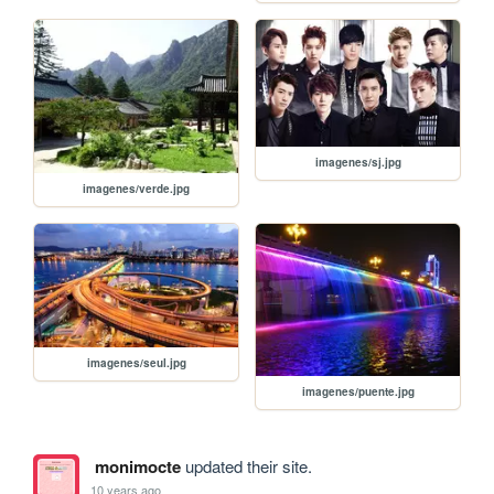
imagenes/sj.jpg
imagenes/verde.jpg
imagenes/seul.jpg
imagenes/puente.jpg
monimocte
updated their site.
10 years ago