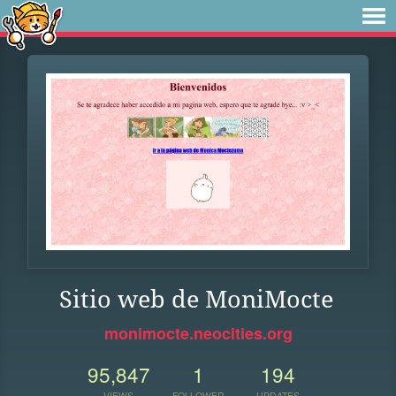
Sitio web de MoniMocte
monimocte.neocities.org
95,847
1
194
VIEWS
FOLLOWER
UPDATES