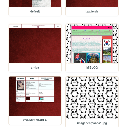
default
izquierda
arriba
MIBLOG
CVMMPENTABLA
imagenes/panda1.jpg