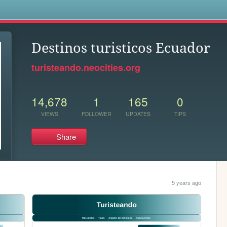
s
Destinos turisticos Ecuador
turisteando.neocities.org
14,678
1
165
0
VIEWS
FOLLOWER
UPDATES
TIPS
Share
5 years ago