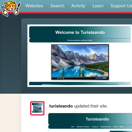
Websites
Search
Activity
Learn
Support U
turisteando
updated their site.