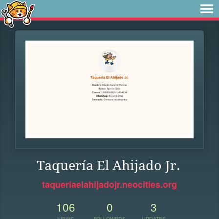
Taquería El Ahijado Jr.
taqueriaelahijadojr.neocities.org
106
0
3
VIEWS
FOLLOWERS
UPDATES