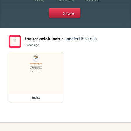
Share
taqueriaelahijadojr
updated their site.
1 year ago
index