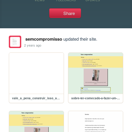
Share
semcompromisso
updated their site.
2 years ago
vale_a_pena_construir_isso_aqui
sobre-ter-comecado-a-fazer-um-diario