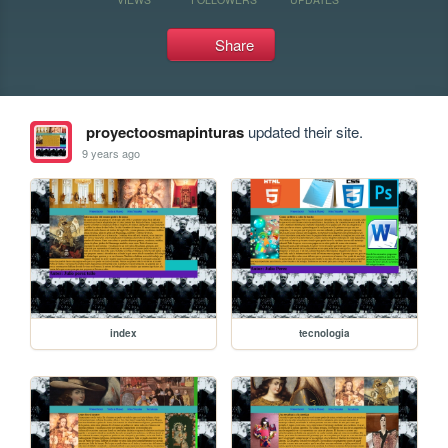
Share
proyectoosmapinturas
updated their site.
9 years ago
index
tecnologia