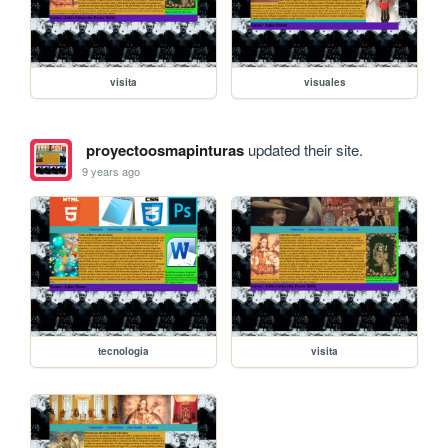
visita
visuales
proyectoosmapinturas
updated their site.
9 years ago
tecnologia
visita