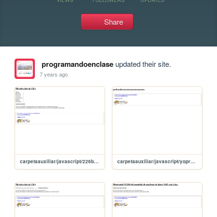
Share
programandoenclase
updated their site.
7 years ago
carpetaauxiliar/javascript/226buscoArtistaConDesplegable
carpetaauxiliar/javascript/yopruebo